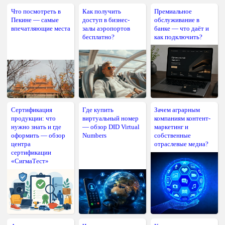
Что посмотреть в
Как получить
Премиальное
Пекине — самые
доступ в бизнес-
обслуживание в
впечатляющие места
залы аэропортов
банке — что даёт и
бесплатно?
как подключить?
Сертификация
Где купить
Зачем аграрным
продукции: что
виртуальный номер
компаниям контент-
нужно знать и где
— обзор DID Virtual
маркетинг и
оформить — обзор
Numbers
собственные
центра
отраслевые медиа?
сертификации
«СигмаТест»