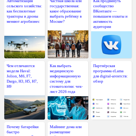
Автоматизация
Частная школа или
Как продвинуть
сельского хозяйства:
государственная:
сообщество
как беспилотные
какое образование
ВКонтакте —
тракторы и дроны
выбрать ребёнку в
повышаем охваты и
меняют агробизнес
Москве?
активность
аудитории
Чем отличаются
Как выбрать
Партнёрская
модели Haval:
медицинскую
программа eLama
Jolion, M6, F7,
информационную
для digital-агентств:
Dargo, H3, H5, H7,
систему для
обзор
H9
стоматологии: чек-
лист 2026 года
Почему батарейки
Майнинг дома или
быстро
размещение