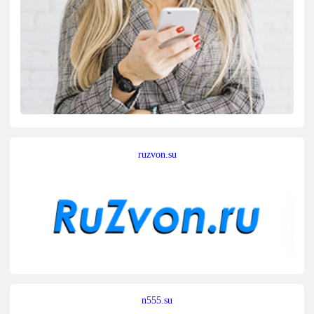
ruzvon.su
n555.su