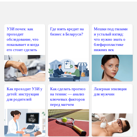
УЗИ почек: как
Где взять кредит на
Мешки под глазами
проходит
бизнес в Беларуси?
и усталый взгляд:
обследование, что
что нужно знать о
показывает и когда
блефаропластике
его стоит сделать
нижних век
Как проходит УЗИ у
Как сделать прогноз
Лазерная эпиляция
детей: инструкция
на теннис — анализ
для мужчин
для родителей
ключевых факторов
перед матчем