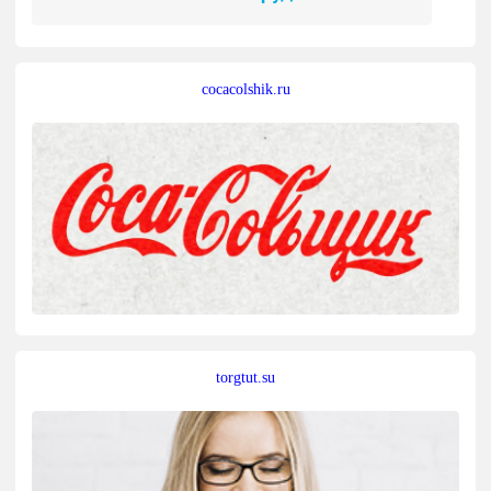
cocacolshik.ru
torgtut.su