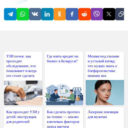
УЗИ почек: как
Где взять кредит на
Мешки под глазами
проходит
бизнес в Беларуси?
и усталый взгляд:
обследование, что
что нужно знать о
показывает и когда
блефаропластике
его стоит сделать
нижних век
Как проходит УЗИ у
Как сделать прогноз
Лазерная эпиляция
детей: инструкция
на теннис — анализ
для мужчин
для родителей
ключевых факторов
перед матчем