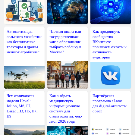
Автоматизация
Частная школа или
Как продвинуть
сельского хозяйства:
государственная:
сообщество
как беспилотные
какое образование
ВКонтакте —
тракторы и дроны
выбрать ребёнку в
повышаем охваты и
меняют агробизнес
Москве?
активность
аудитории
Чем отличаются
Как выбрать
Партнёрская
модели Haval:
медицинскую
программа eLama
Jolion, M6, F7,
информационную
для digital-агентств:
Dargo, H3, H5, H7,
систему для
обзор
H9
стоматологии: чек-
лист 2026 года