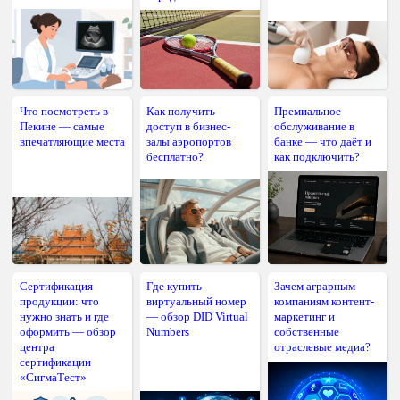
Что посмотреть в
Как получить
Премиальное
Пекине — самые
доступ в бизнес-
обслуживание в
впечатляющие места
залы аэропортов
банке — что даёт и
бесплатно?
как подключить?
Сертификация
Где купить
Зачем аграрным
продукции: что
виртуальный номер
компаниям контент-
нужно знать и где
— обзор DID Virtual
маркетинг и
оформить — обзор
Numbers
собственные
центра
отраслевые медиа?
сертификации
«СигмаТест»