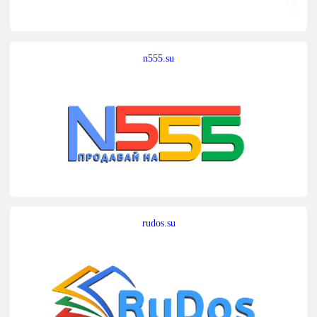
n555.su
rudos.su