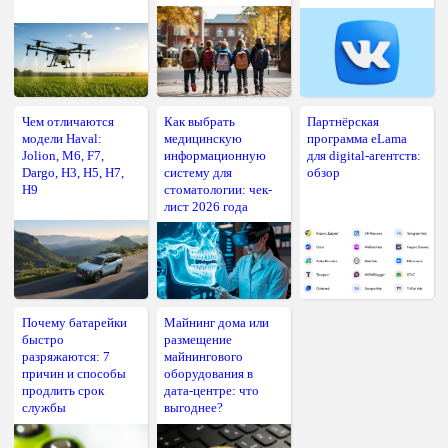
Чем отличаются
Как выбрать
Партнёрская
модели Haval:
медицинскую
программа eLama
Jolion, M6, F7,
информационную
для digital-агентств:
Dargo, H3, H5, H7,
систему для
обзор
H9
стоматологии: чек-
лист 2026 года
Почему батарейки
Майнинг дома или
быстро
размещение
разряжаются: 7
майнингового
причин и способы
оборудования в
продлить срок
дата-центре: что
службы
выгоднее?