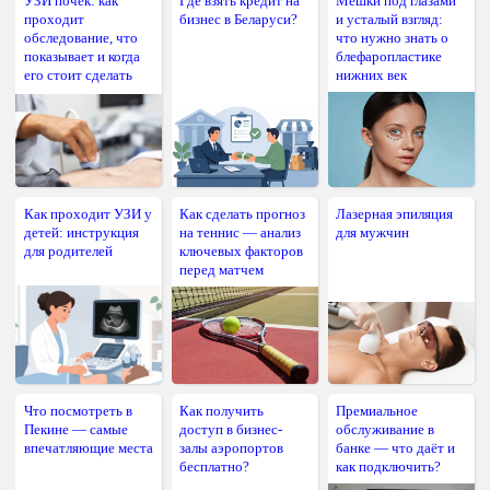
УЗИ почек: как
Где взять кредит на
Мешки под глазами
проходит
бизнес в Беларуси?
и усталый взгляд:
обследование, что
что нужно знать о
показывает и когда
блефаропластике
его стоит сделать
нижних век
Как проходит УЗИ у
Как сделать прогноз
Лазерная эпиляция
детей: инструкция
на теннис — анализ
для мужчин
для родителей
ключевых факторов
перед матчем
Что посмотреть в
Как получить
Премиальное
Пекине — самые
доступ в бизнес-
обслуживание в
впечатляющие места
залы аэропортов
банке — что даёт и
бесплатно?
как подключить?