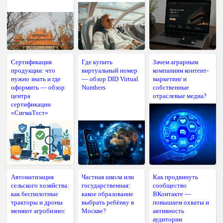
Сертификация
Где купить
Зачем аграрным
продукции: что
виртуальный номер
компаниям контент-
нужно знать и где
— обзор DID Virtual
маркетинг и
оформить — обзор
Numbers
собственные
центра
отраслевые медиа?
сертификации
«СигмаТест»
Автоматизация
Частная школа или
Как продвинуть
сельского хозяйства:
государственная:
сообщество
как беспилотные
какое образование
ВКонтакте —
тракторы и дроны
выбрать ребёнку в
повышаем охваты и
меняют агробизнес
Москве?
активность
аудитории