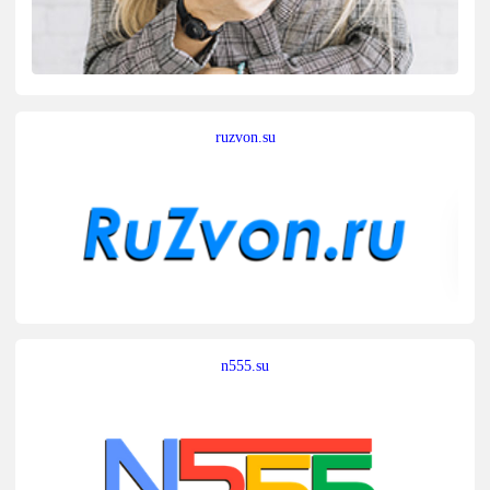
ruzvon.su
n555.su