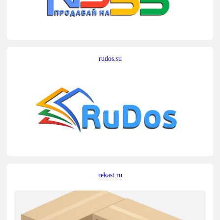
rudos.su
rekast.ru