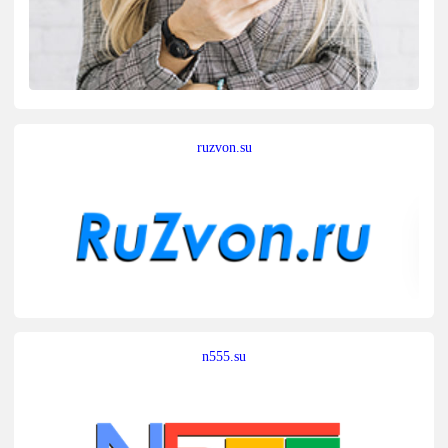
ruzvon.su
n555.su