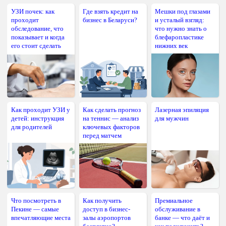
УЗИ почек: как
Где взять кредит на
Мешки под глазами
проходит
бизнес в Беларуси?
и усталый взгляд:
обследование, что
что нужно знать о
показывает и когда
блефаропластике
его стоит сделать
нижних век
Как проходит УЗИ у
Как сделать прогноз
Лазерная эпиляция
детей: инструкция
на теннис — анализ
для мужчин
для родителей
ключевых факторов
перед матчем
Что посмотреть в
Как получить
Премиальное
Пекине — самые
доступ в бизнес-
обслуживание в
впечатляющие места
залы аэропортов
банке — что даёт и