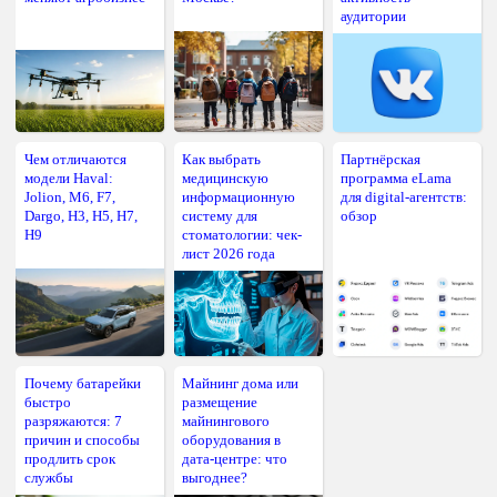
аудитории
Чем отличаются
Как выбрать
Партнёрская
модели Haval:
медицинскую
программа eLama
Jolion, M6, F7,
информационную
для digital-агентств:
Dargo, H3, H5, H7,
систему для
обзор
H9
стоматологии: чек-
лист 2026 года
Почему батарейки
Майнинг дома или
быстро
размещение
разряжаются: 7
майнингового
причин и способы
оборудования в
продлить срок
дата-центре: что
службы
выгоднее?