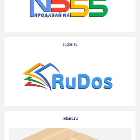
rudos.su
rekast.ru