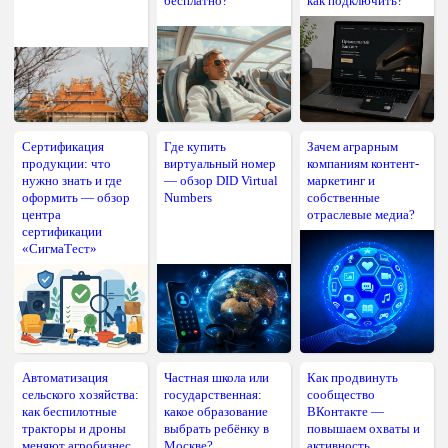
бесплатно?
как подключить?
Сертификация
Где купить
Зачем аграрным
продукции: что
виртуальный номер
компаниям контент-
нужно знать и где
— обзор DID Virtual
маркетинг и
оформить — обзор
Numbers
собственные
центра
отраслевые медиа?
сертификации
«СигмаТест»
Автоматизация
Частная школа или
Как продвинуть
сельского хозяйства:
государственная:
сообщество
как беспилотные
какое образование
ВКонтакте —
тракторы и дроны
выбрать ребёнку в
повышаем охваты и
меняют агробизнес
Москве?
активность