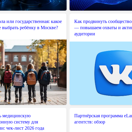
ла или государственная: какое
Как продвинуть сообщество
е выбрать ребёнку в Москве?
— повышаем охваты и акти
аудитории
ь медицинскую
Партнёрская программа eLama
нную систему для
агентств: обзор
и: чек-лист 2026 года