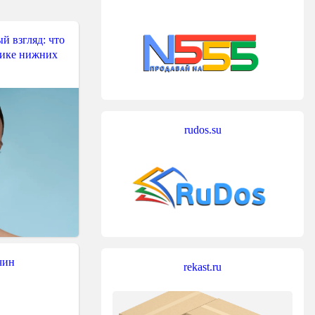
й взгляд: что
тике нижних
rudos.su
чин
rekast.ru