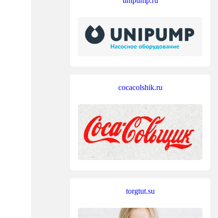
unipump.ru
cocacolshik.ru
torgtut.su