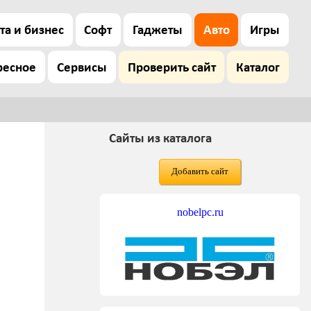
та и бизнес
Софт
Гаджеты
Авто
Игры
ресное
Сервисы
Проверить сайт
Каталог
Сайты из каталога
Добавить сайт
nobelpc.ru