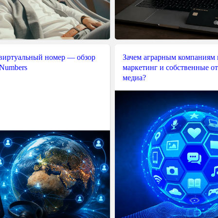
 виртуальный номер — обзор
Зачем аграрным компаниям 
 Numbers
маркетинг и собственные о
медиа?