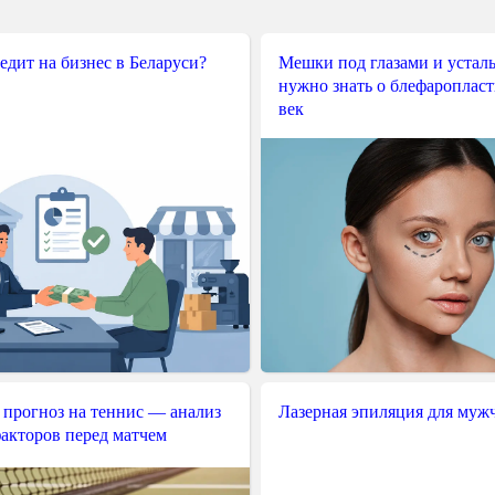
редит на бизнес в Беларуси?
Мешки под глазами и усталы
нужно знать о блефароплас
век
 прогноз на теннис — анализ
Лазерная эпиляция для муж
акторов перед матчем