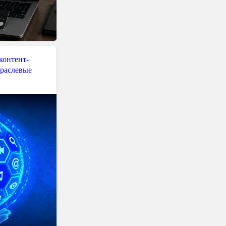
контент-
траслевые