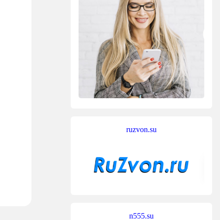
ruzvon.su
n555.su