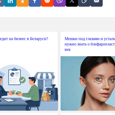
редит на бизнес в Беларуси?
Мешки под глазами и усталы
нужно знать о блефароплас
век