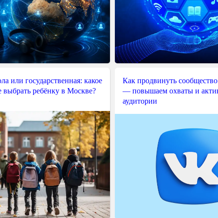
ла или государственная: какое
Как продвинуть сообщество
е выбрать ребёнку в Москве?
— повышаем охваты и акти
аудитории