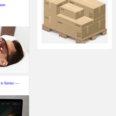
чин
 в банке —