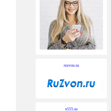
ruzvon.su
n555.su