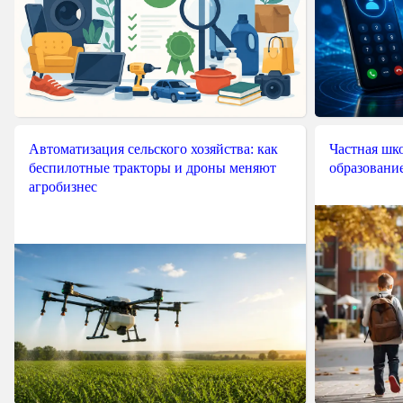
Автоматизация сельского хозяйства: как
Частная шко
беспилотные тракторы и дроны меняют
образовани
агробизнес