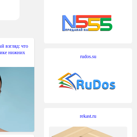
й взгляд: что
тике нижних
rudos.su
rekast.ru