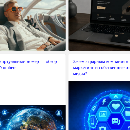
 виртуальный номер — обзор
Зачем аграрным компаниям 
 Numbers
маркетинг и собственные о
медиа?