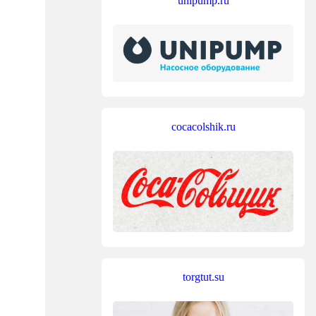
unipump.ru
cocacolshik.ru
torgtut.su