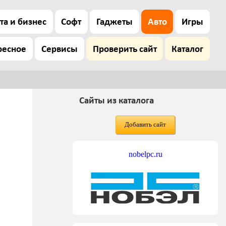
та и бизнес
Софт
Гаджеты
Авто
Игры
ресное
Сервисы
Проверить сайт
Каталог
Сайты из каталога
Добавить сайт
nobelpc.ru