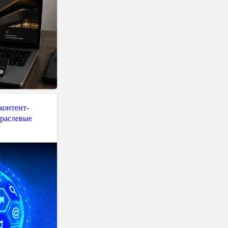
контент-
траслевые