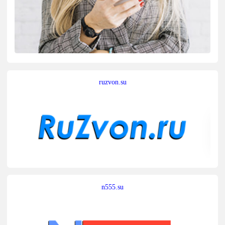
ruzvon.su
n555.su