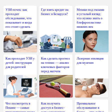
УЗИ почек: как
Где взять кредит на
Мешки под глазами
проходит
бизнес в Беларуси?
и усталый взгляд:
обследование, что
что нужно знать о
показывает и когда
блефаропластике
его стоит сделать
нижних век
Как проходит УЗИ у
Как сделать прогноз
Лазерная эпиляция
детей: инструкция
на теннис — анализ
для мужчин
для родителей
ключевых факторов
перед матчем
Что посмотреть в
Как получить
Премиальное
Пекине — самые
доступ в бизнес-
обслуживание в
впечатляющие места
залы аэропортов
банке — что даёт и