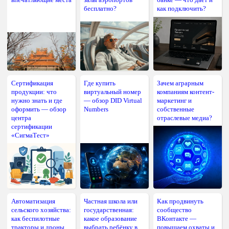
бесплатно?
как подключить?
Сертификация
Где купить
Зачем аграрным
продукции: что
виртуальный номер
компаниям контент-
нужно знать и где
— обзор DID Virtual
маркетинг и
оформить — обзор
Numbers
собственные
центра
отраслевые медиа?
сертификации
«СигмаТест»
Автоматизация
Частная школа или
Как продвинуть
сельского хозяйства:
государственная:
сообщество
как беспилотные
какое образование
ВКонтакте —
тракторы и дроны
выбрать ребёнку в
повышаем охваты и