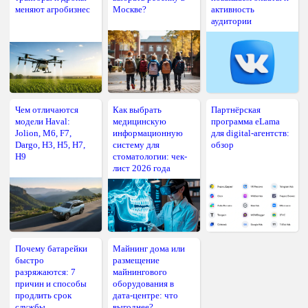
меняют агробизнес
Москве?
активность
аудитории
Чем отличаются
Как выбрать
Партнёрская
модели Haval:
медицинскую
программа eLama
Jolion, M6, F7,
информационную
для digital-агентств:
Dargo, H3, H5, H7,
систему для
обзор
H9
стоматологии: чек-
лист 2026 года
Почему батарейки
Майнинг дома или
быстро
размещение
разряжаются: 7
майнингового
причин и способы
оборудования в
продлить срок
дата-центре: что
службы
выгоднее?