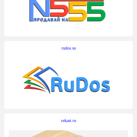
rudos.su
rekast.ru