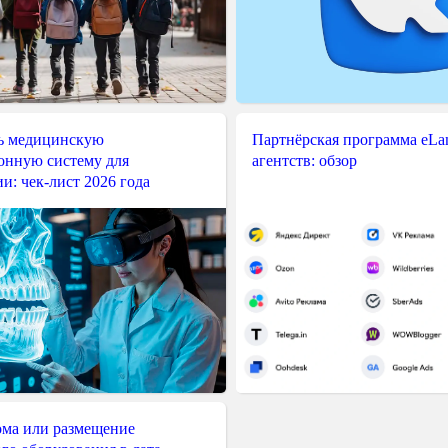
ь медицинскую
Партнёрская программа eLama
нную систему для
агентств: обзор
и: чек-лист 2026 года
ма или размещение