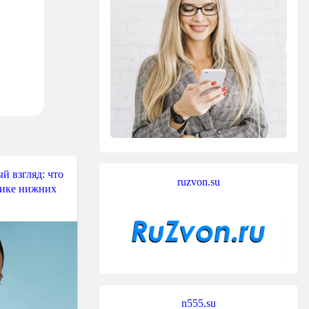
й взгляд: что
ruzvon.su
тике нижних
n555.su