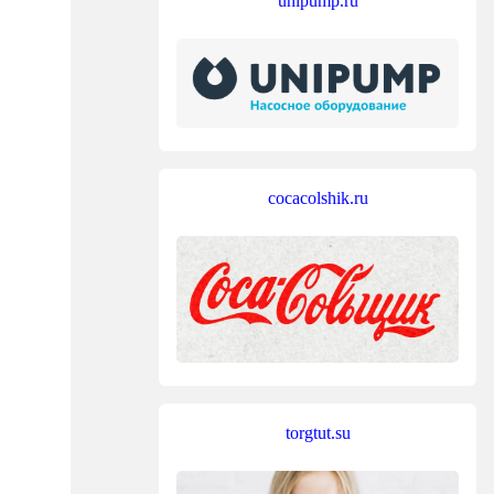
unipump.ru
cocacolshik.ru
torgtut.su