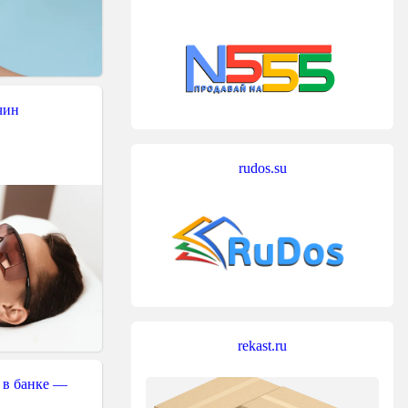
чин
rudos.su
rekast.ru
 в банке —