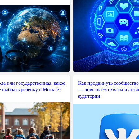
ла или государственная: какое
Как продвинуть сообщество
е выбрать ребёнку в Москве?
— повышаем охваты и акти
аудитории