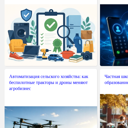
Автоматизация сельского хозяйства: как
Частная шко
беспилотные тракторы и дроны меняют
образовани
агробизнес