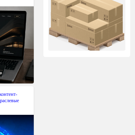
контент-
траслевые