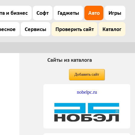
та и бизнес
Софт
Гаджеты
Авто
Игры
ресное
Сервисы
Проверить сайт
Каталог
Сайты из каталога
Добавить сайт
nobelpc.ru