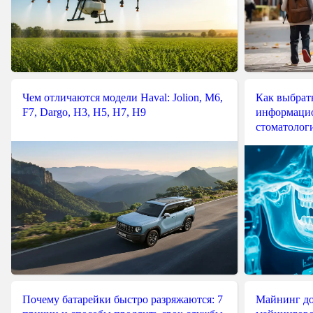
Чем отличаются модели Haval: Jolion, M6,
Как выбрат
F7, Dargo, H3, H5, H7, H9
информацио
стоматологи
Почему батарейки быстро разряжаются: 7
Майнинг до