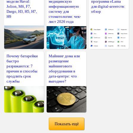
модели Haval:
медицинскую
программа eLama
Jolion, M6, F7,
информационную
для digital-агентств:
Dargo, H3, H5, H7,
систему для
обзор
H9
стоматологии: чек-
лист 2026 года
Почему батарейки
Майнинг дома или
быстро
размещение
разряжаются: 7
майнингового
причин и способы
оборудования в
продлить срок
дата-центре: что
службы
выгоднее?
Показать ещё