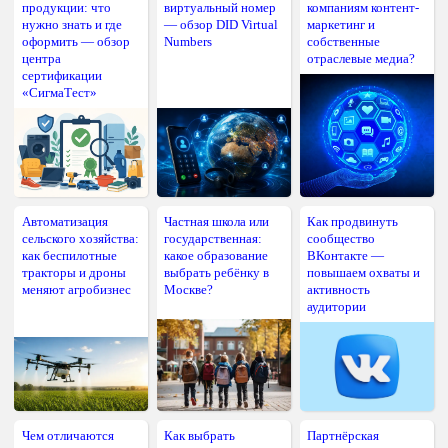
продукции: что
виртуальный номер
компаниям контент-
нужно знать и где
— обзор DID Virtual
маркетинг и
оформить — обзор
Numbers
собственные
центра
отраслевые медиа?
сертификации
«СигмаТест»
Автоматизация
Частная школа или
Как продвинуть
сельского хозяйства:
государственная:
сообщество
как беспилотные
какое образование
ВКонтакте —
тракторы и дроны
выбрать ребёнку в
повышаем охваты и
меняют агробизнес
Москве?
активность
аудитории
Чем отличаются
Как выбрать
Партнёрская