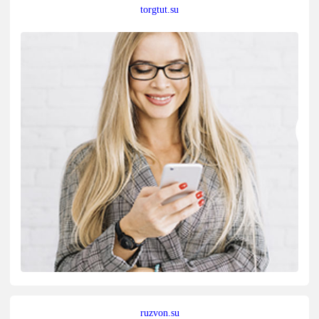
torgtut.su
ruzvon.su