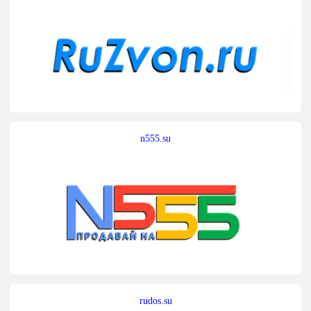
n555.su
rudos.su