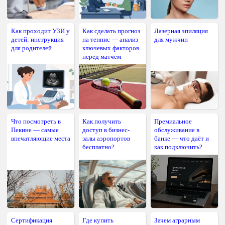
Как проходит УЗИ у
Как сделать прогноз
Лазерная эпиляция
детей: инструкция
на теннис — анализ
для мужчин
для родителей
ключевых факторов
перед матчем
Что посмотреть в
Как получить
Премиальное
Пекине — самые
доступ в бизнес-
обслуживание в
впечатляющие места
залы аэропортов
банке — что даёт и
бесплатно?
как подключить?
Сертификация
Где купить
Зачем аграрным