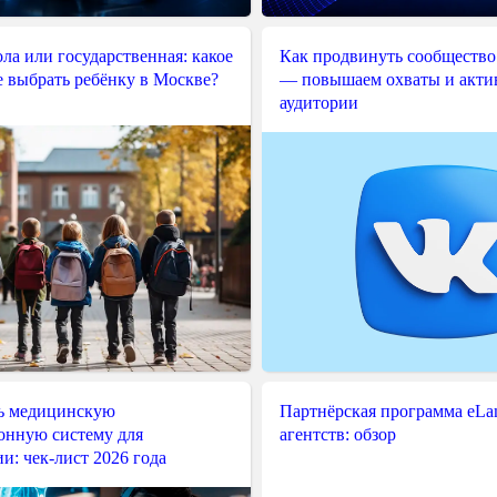
ла или государственная: какое
Как продвинуть сообщество
е выбрать ребёнку в Москве?
— повышаем охваты и акти
аудитории
ь медицинскую
Партнёрская программа eLama
нную систему для
агентств: обзор
и: чек-лист 2026 года