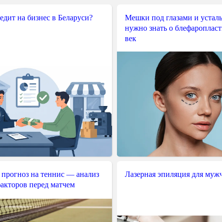
редит на бизнес в Беларуси?
Мешки под глазами и усталы
нужно знать о блефароплас
век
 прогноз на теннис — анализ
Лазерная эпиляция для муж
акторов перед матчем