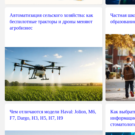
Автоматизация сельского хозяйства: как
Частная шко
беспилотные тракторы и дроны меняют
образовани
агробизнес
Чем отличаются модели Haval: Jolion, M6,
Как выбрат
F7, Dargo, H3, H5, H7, H9
информацио
стоматологи