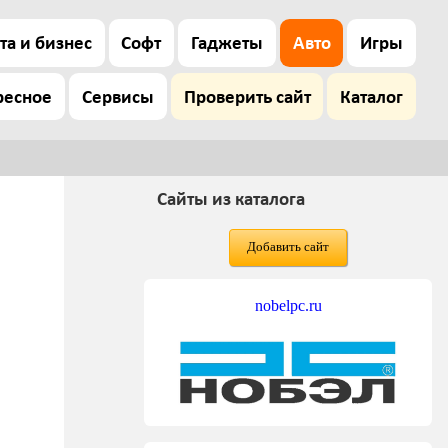
та и бизнес
Софт
Гаджеты
Авто
Игры
ресное
Сервисы
Проверить сайт
Каталог
Сайты из каталога
Добавить сайт
nobelpc.ru