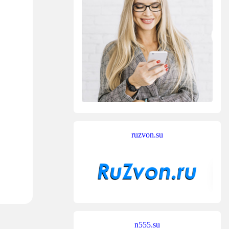
ruzvon.su
n555.su