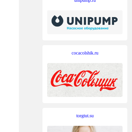
unipump.ru
cocacolshik.ru
torgtut.su