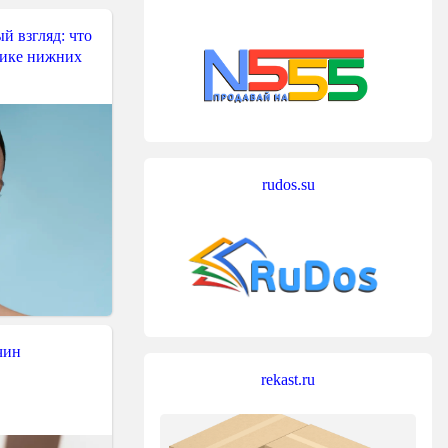
й взгляд: что
тике нижних
rudos.su
чин
rekast.ru