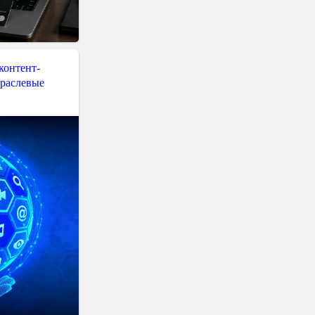
контент-
траслевые