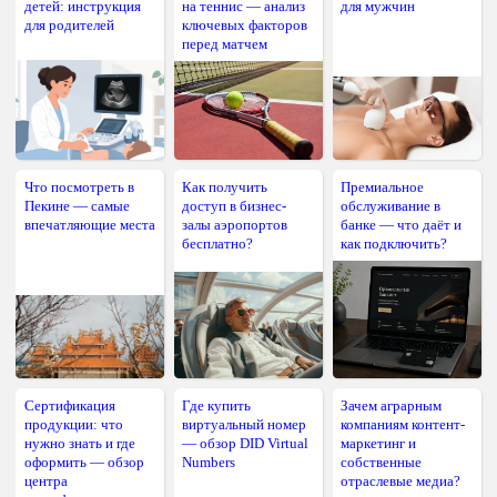
детей: инструкция
на теннис — анализ
для мужчин
для родителей
ключевых факторов
перед матчем
Что посмотреть в
Как получить
Премиальное
Пекине — самые
доступ в бизнес-
обслуживание в
впечатляющие места
залы аэропортов
банке — что даёт и
бесплатно?
как подключить?
Сертификация
Где купить
Зачем аграрным
продукции: что
виртуальный номер
компаниям контент-
нужно знать и где
— обзор DID Virtual
маркетинг и
оформить — обзор
Numbers
собственные
центра
отраслевые медиа?