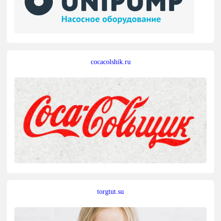
cocacolshik.ru
torgtut.su