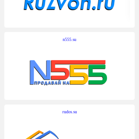
n555.su
rudos.su