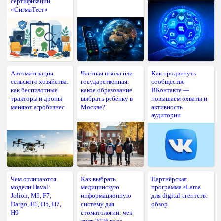
сертификации
«СигмаТест»
Автоматизация
Частная школа или
Как продвинуть
сельского хозяйства:
государственная:
сообщество
как беспилотные
какое образование
ВКонтакте —
тракторы и дроны
выбрать ребёнку в
повышаем охваты и
меняют агробизнес
Москве?
активность
аудитории
Чем отличаются
Как выбрать
Партнёрская
модели Haval:
медицинскую
программа eLama
Jolion, M6, F7,
информационную
для digital-агентств:
Dargo, H3, H5, H7,
систему для
обзор
H9
стоматологии: чек-
лист 2026 года