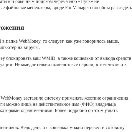
крытым и обычным поиском через меню «Пуск» не
рые файловые менеджеры, вроде Far Manager способны разглядеть
тожения
ll в папке WebMoney, то следует, как уже говорилось выше,
омпьютер на вирусы.
ey блокировать ваш WMID, а также кошельки от вывода средств
ации. Незамедлительно поменять все пароли, в том числе и к
 WebMoney заставило систему применять жесткие ограничения
ньги можно лишь на действительное имя (ФИО) владельца
которыми ограничениями. Более подробно об этом узнать
шенников. Ведь деньги с кошелька можно перевести сотовому