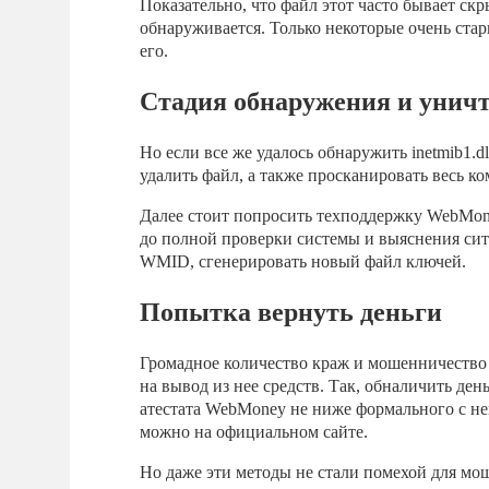
Показательно, что файл этот часто бывает с
обнаруживается. Только некоторые очень ста
его.
Стадия обнаружения и унич
Но если все же удалось обнаружить inetmib1.d
удалить файл, а также просканировать весь к
Далее стоит попросить техподдержку WebMon
до полной проверки системы и выяснения ситу
WMID, сгенерировать новый файл ключей.
Попытка вернуть деньги
Громадное количество краж и мошенничество
на вывод из нее средств. Так, обналичить де
атестата WebMoney не ниже формального с не
можно на официальном сайте.
Но даже эти методы не стали помехой для мо