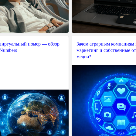
 виртуальный номер — обзор
Зачем аграрным компаниям 
 Numbers
маркетинг и собственные о
медиа?