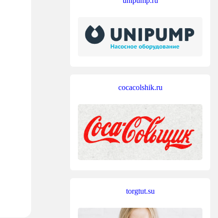
unipump.ru
cocacolshik.ru
torgtut.su