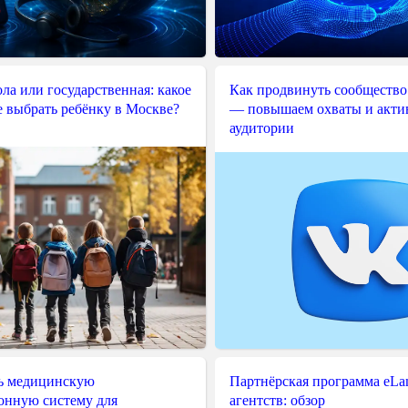
ла или государственная: какое
Как продвинуть сообщество
е выбрать ребёнку в Москве?
— повышаем охваты и акти
аудитории
ь медицинскую
Партнёрская программа eLama
нную систему для
агентств: обзор