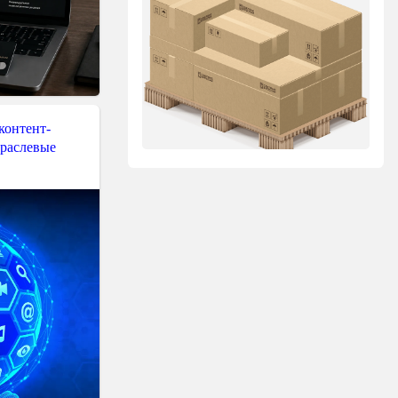
контент-
траслевые