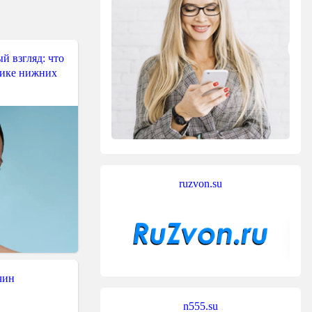
й взгляд: что
тике нижних
ruzvon.su
чин
n555.su