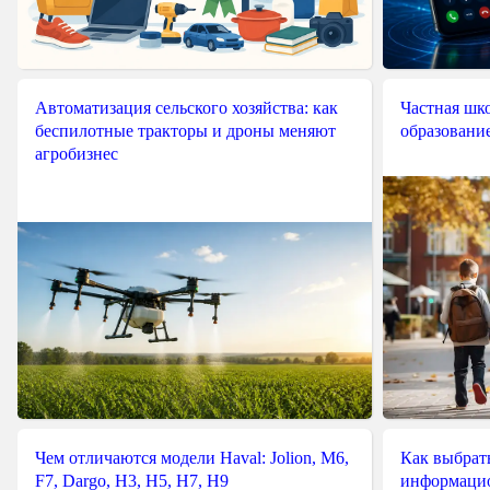
Автоматизация сельского хозяйства: как
Частная шко
беспилотные тракторы и дроны меняют
образовани
агробизнес
Чем отличаются модели Haval: Jolion, M6,
Как выбрат
F7, Dargo, H3, H5, H7, H9
информацио