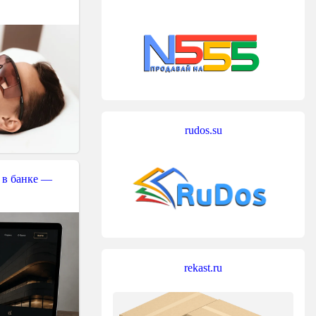
rudos.su
 в банке —
rekast.ru