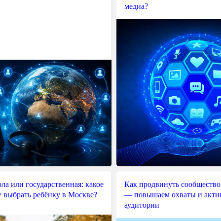
медиа?
ла или государственная: какое
Как продвинуть сообщество
е выбрать ребёнку в Москве?
— повышаем охваты и акти
аудитории