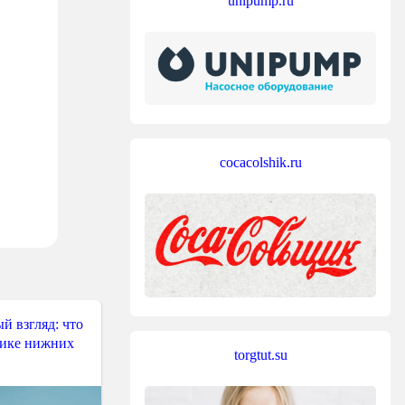
unipump.ru
cocacolshik.ru
й взгляд: что
тике нижних
torgtut.su