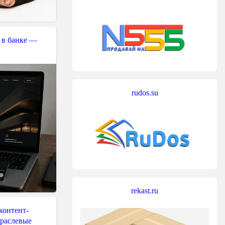
 в банке —
rudos.su
rekast.ru
контент-
траслевые