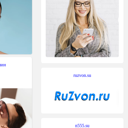
чин
ruzvon.su
n555.su