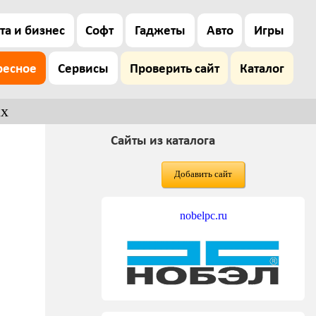
та и бизнес
Софт
Гаджеты
Авто
Игры
ресное
Сервисы
Проверить сайт
Каталог
ах
Сайты из каталога
Добавить сайт
nobelpc.ru