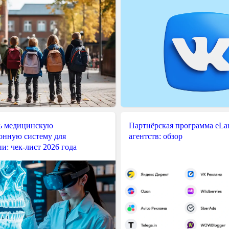
ь медицинскую
Партнёрская программа eLama
нную систему для
агентств: обзор
и: чек-лист 2026 года