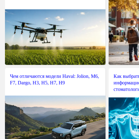
Чем отличаются модели Haval: Jolion, M6,
Как выбрат
F7, Dargo, H3, H5, H7, H9
информацио
стоматологи