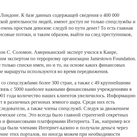
 Лондоне. К базе данных содержащей сведения о 400 000
ской деятельности людей, имеют доступ не только спецслужбы и
 очень простым девизом: следуй по пути денег! То есть главная
нсовые потоки, и таким образом, выйти на след преступников,
он С. Соломон. Американский эксперт учился в Каире,
им экспертом по терроризму организации Jamestown Foundation.
е только списки имен, но и то, на основе каких финансовых
ие маршруты используются во время передвижения.
 со спецслужбами более 300 стран, а также с 49 крупнейшими
связь с 5000 наиболее важными финансовыми учреждениями в
 2001 года количество наших клиентов увеличилось. Информацию
т в различных регионах земного шара. Среди них есть
следователи, а также члены спецслужб. Следуя за движением
ческие сети. Это всегда было главной стратегией секретных
о и финансовыми платформами Интернета. Так, например все
года были членами Интернет-казино и получали деньги через
ние этих порталов, но иногда можем при необходимости