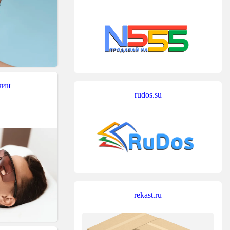
чин
rudos.su
rekast.ru