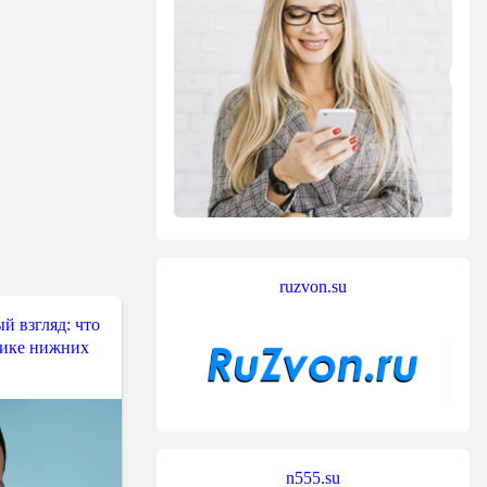
ruzvon.su
й взгляд: что
тике нижних
n555.su