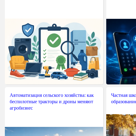
Автоматизация сельского хозяйства: как
Частная шко
беспилотные тракторы и дроны меняют
образовани
агробизнес