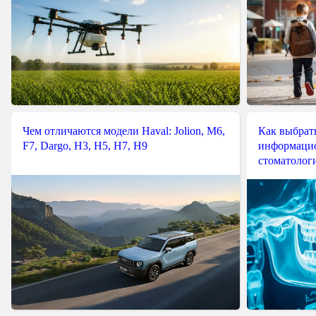
Чем отличаются модели Haval: Jolion, M6,
Как выбрат
F7, Dargo, H3, H5, H7, H9
информацио
стоматологи