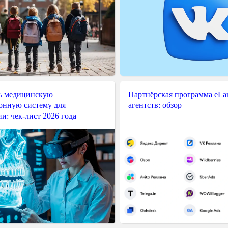
ь медицинскую
Партнёрская программа eLama
нную систему для
агентств: обзор
и: чек-лист 2026 года