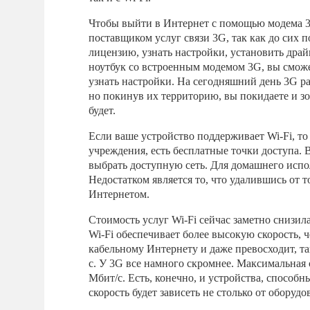
Чтобы выйти в Интернет с помощью модема 3G
поставщиком услуг связи 3G, так как до сих
лицензию, узнать настройки, установить драй
ноутбук со встроенным модемом 3G, вы сможе
узнать настройки. На сегодняшний день 3G р
но покинув их территорию, вы покидаете и зон
будет.
Если ваше устройство поддерживает Wi-Fi, то 
учреждения, есть бесплатные точки доступа. 
выбрать доступную сеть. Для домашнего испо
Недостатком является то, что удалившись от т
Интернетом.
Стоимость услуг Wi-Fi сейчас заметно снизила
Wi-Fi обеспечивает более высокую скорость, 
кабельному Интернету и даже превосходит, так
с. У 3G все намного скромнее. Максимальная 
Мбит/с. Есть, конечно, и устройства, способн
скорость будет зависеть не столько от оборудо