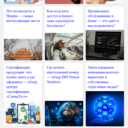
Что посмотреть в
Как получить
Премиальное
Пекине — самые
доступ в бизнес-
обслуживание в
впечатляющие места
залы аэропортов
банке — что даёт и
бесплатно?
как подключить?
Сертификация
Где купить
Зачем аграрным
продукции: что
виртуальный номер
компаниям контент-
нужно знать и где
— обзор DID Virtual
маркетинг и
оформить — обзор
Numbers
собственные
центра
отраслевые медиа?
сертификации
«СигмаТест»