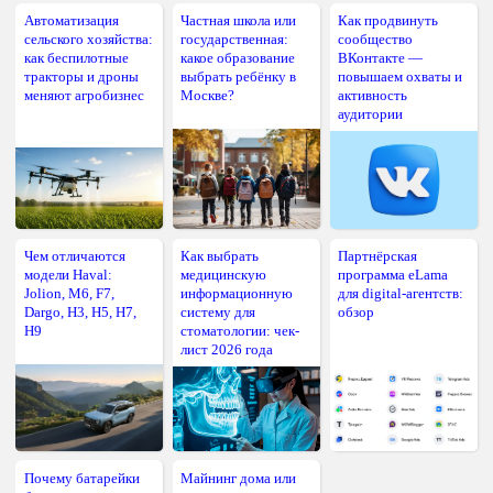
Автоматизация
Частная школа или
Как продвинуть
сельского хозяйства:
государственная:
сообщество
как беспилотные
какое образование
ВКонтакте —
тракторы и дроны
выбрать ребёнку в
повышаем охваты и
меняют агробизнес
Москве?
активность
аудитории
Чем отличаются
Как выбрать
Партнёрская
модели Haval:
медицинскую
программа eLama
Jolion, M6, F7,
информационную
для digital-агентств:
Dargo, H3, H5, H7,
систему для
обзор
H9
стоматологии: чек-
лист 2026 года
Почему батарейки
Майнинг дома или