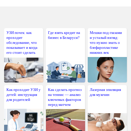
УЗИ почек: как
Где взять кредит на
Мешки под глазами
проходит
бизнес в Беларуси?
и усталый взгляд:
обследование, что
что нужно знать о
показывает и когда
блефаропластике
его стоит сделать
нижних век
Как проходит УЗИ у
Как сделать прогноз
Лазерная эпиляция
детей: инструкция
на теннис — анализ
для мужчин
для родителей
ключевых факторов
перед матчем