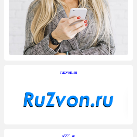
ruzvon.su
n555.su