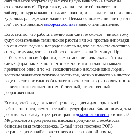
сайт пытается открыться у вас уже целую вечность (а может не
открыться вовсе). Представьте, что на нем не обновляется ни
таймер, ни курсы валют, ни даже новости, и вы видите на нем лишь
курс доллара недельной давности. Неважное положение, не правда
ли? Так что заняться
выбором хостинга
надо очень тщательно.
Естественно, что работать вечно ваш сайт не сможет – виной тому
будут обязательные технические работы или же простые неполадки,
но они столь редки и непродолжительны, что вы можете счастливо
спать, не думая, что ваш сайт отключится аж на 10 минут! При
выборе хостинговой фирмы, важно мнение пользователей этих
самых фирм, так как почти что все хостинги на данный момент
предлагают одно и то же. Исключительно наблюдениями людей,
воспользовавшихся услугами хостингов, можно вывести на чистую
воду неисполнительных (а может просто ленивых) и понять, кто же
из всего этого скопления самый честный, ответственный и
добросовестный.
Кстати, чтобы отделить вообще не годящиеся для нормальной
работы хостинги, осмотрите набор услуг фирмы. Как минимум, там
должно быть следующее: регистрация
доменного имени
, свыше 30
Мб дискового пространства, высокая пропускная способность,
безвозмездная техподдержка, E-mail через протокол POP3,
ретрансляция e-mail'ов, автоответчик электронной почты,