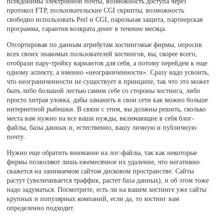
псевдонимы электронной почты, возможность доступа через
протокол FTP, пользовательские CGI скрипты, возможность
свободно использовать Perl и CGI, парольная защита, партнерская
программа, гарантия возврата денег в течение месяца.
Отсортировав по данным атрибутам хостинговые фирмы, опросив
всех своих знакомых пользователей хостингов, вы, скорее всего,
отобрали пару-тройку вариантов для себя, а потому перейдем к еще
одному аспекту, а именно «неограниченности». Сразу надо усвоить,
что неограниченности не существует в принципе, так что это может
быть либо большой лестью самим себе со стороны хостинга, либо
просто хитрая уловка, дабы заманить в свои сети как можно больше
интернетной рыбешки. В связи с этим, вы должны решить, сколько
места вам нужно на все ваши нужды, включающие в себя блог-
файлы, базы данных и, естественно, вашу личную и публичную
почту.
Нужно еще обратить внимание на лог-файлы, так как некоторые
фирмы позволяют лишь ежемесячное их удаление, что негативно
скажется на занимаемом сайтом дисковом пространстве. Сайты
растут (увеличивается траффик, растет база данных), и об этом тоже
надо задуматься. Посмотрите, есть ли на вашем хостинге уже сайты
крупных и популярных компаний, если да, то хостинг вам
определенно подходит.