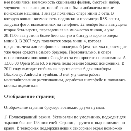
нее появились: возможность скачивания файлов, быстрый набор,
улучшенная навигация, новый скин и были добавлены новые
поисковые машины. 1 января появилась опера мини 3 бета. В
которую вошли: возможность подписки и просмотра RSS-ленты,
загрузка фото, выполненных на телефоне. 22 ноября была выпущена
вторая бета-версия, переведенная на множество языков, а уже
28.11.06 выпустили более безопасную и быструю версию оперы
мини 3. В 2007 году появляется опера мини 4, которая
предназначена для телефонов с поддержкой java, закачка происходит
уже через средства самого браузера. Первоначально, в опере
использовался поисковик Google из-за его простоты пользования. А
13.05.08 Opera Mini RUS начала пользование Яндекс поисковика. В
2011 году выходит стабильная версия оперы 6 для платформ
Blackberry, Android и Symbian. В ней улучшена работа
масштабирования растягиванием, доработан интерфейс и появилась
кнопка поделиться.
Отображение страниц
Отображение страниц браузера возможно двумя путями:
1) Полноэкранный режим. Установлен по умолчанию, подходит для
экранов больше 128 пикселей. Страница грузится, выравниваясь по
краям. В телефонах поддерживающих сенсорный экран возможно