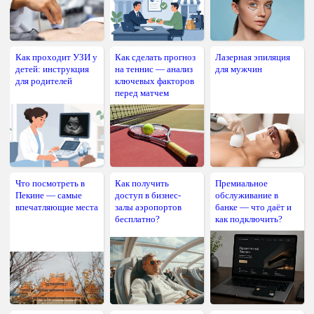
Как проходит УЗИ у
Как сделать прогноз
Лазерная эпиляция
детей: инструкция
на теннис — анализ
для мужчин
для родителей
ключевых факторов
перед матчем
Что посмотреть в
Как получить
Премиальное
Пекине — самые
доступ в бизнес-
обслуживание в
впечатляющие места
залы аэропортов
банке — что даёт и
бесплатно?
как подключить?