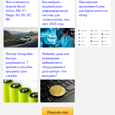
Чем отличаются
Как выбрать
Партнёрская
модели Haval:
медицинскую
программа eLama
Jolion, M6, F7,
информационную
для digital-агентств:
Dargo, H3, H5, H7,
систему для
обзор
H9
стоматологии: чек-
лист 2026 года
Почему батарейки
Майнинг дома или
быстро
размещение
разряжаются: 7
майнингового
причин и способы
оборудования в
продлить срок
дата-центре: что
службы
выгоднее?
Показать ещё