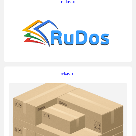
rudos.su
rekast.ru