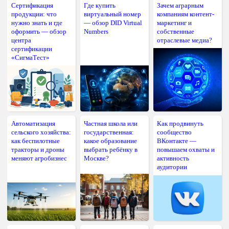
Сертификация
Где купить
Зачем аграрным
продукции: что
виртуальный номер
компаниям контент-
нужно знать и где
— обзор DID Virtual
маркетинг и
оформить — обзор
Numbers
собственные
центра
отраслевые медиа?
сертификации
«СигмаТест»
Автоматизация
Частная школа или
Как продвинуть
сельского хозяйства:
государственная:
сообщество
как беспилотные
какое образование
ВКонтакте —
тракторы и дроны
выбрать ребёнку в
повышаем охваты и
меняют агробизнес
Москве?
активность
аудитории