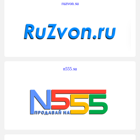
ruzvon.su
n555.su