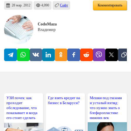
28 мар. 2012
4,090
Софт
Комментировать
CodoMaza
Владимир
УЗИ почек: как
Где взять кредит на
Мешки под глазами
проходит
бизнес в Беларуси?
и усталый взгляд:
обследование, что
что нужно знать о
показывает и когда
блефаропластике
его стоит сделать
нижних век