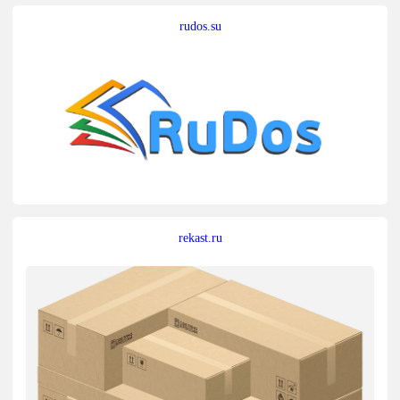
rudos.su
rekast.ru