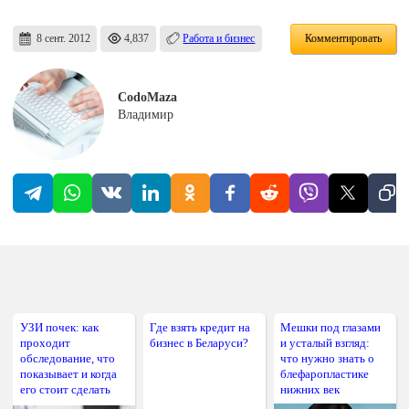
8 сент. 2012
4,837
Работа и бизнес
Комментировать
CodoMaza
Владимир
УЗИ почек: как
Где взять кредит на
Мешки под глазами
проходит
бизнес в Беларуси?
и усталый взгляд:
обследование, что
что нужно знать о
показывает и когда
блефаропластике
его стоит сделать
нижних век