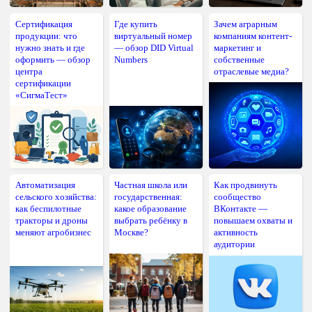
Сертификация
Где купить
Зачем аграрным
продукции: что
виртуальный номер
компаниям контент-
нужно знать и где
— обзор DID Virtual
маркетинг и
оформить — обзор
Numbers
собственные
центра
отраслевые медиа?
сертификации
«СигмаТест»
Автоматизация
Частная школа или
Как продвинуть
сельского хозяйства:
государственная:
сообщество
как беспилотные
какое образование
ВКонтакте —
тракторы и дроны
выбрать ребёнку в
повышаем охваты и
меняют агробизнес
Москве?
активность
аудитории