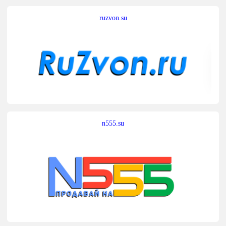
ruzvon.su
n555.su