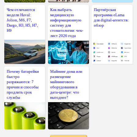
Чем отличаются
Как выбрать
Партнёрская
модели Haval:
медицинскую
программа eLama
Jolion, M6, F7,
информационную
для digital-агентств:
Dargo, H3, H5, H7,
систему для
обзор
H9
стоматологии: чек-
лист 2026 года
Почему батарейки
Майнинг дома или
быстро
размещение
разряжаются: 7
майнингового
причин и способы
оборудования в
продлить срок
дата-центре: что
службы
выгоднее?