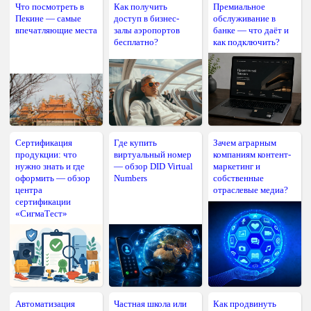
Что посмотреть в
Как получить
Премиальное
Пекине — самые
доступ в бизнес-
обслуживание в
впечатляющие места
залы аэропортов
банке — что даёт и
бесплатно?
как подключить?
Сертификация
Где купить
Зачем аграрным
продукции: что
виртуальный номер
компаниям контент-
нужно знать и где
— обзор DID Virtual
маркетинг и
оформить — обзор
Numbers
собственные
центра
отраслевые медиа?
сертификации
«СигмаТест»
Автоматизация
Частная школа или
Как продвинуть