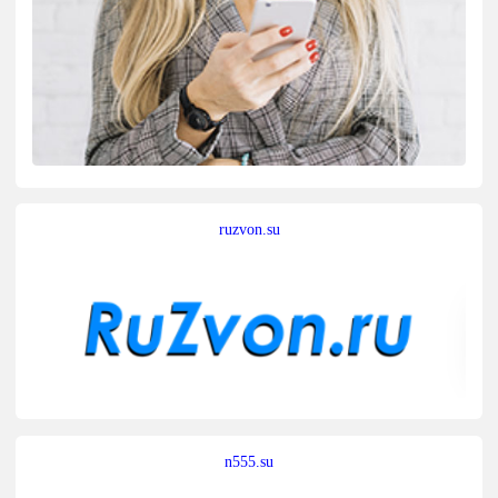
ruzvon.su
n555.su