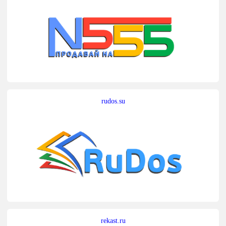
rudos.su
rekast.ru