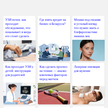
УЗИ почек: как
Где взять кредит на
Мешки под глазами
проходит
бизнес в Беларуси?
и усталый взгляд:
обследование, что
что нужно знать о
показывает и когда
блефаропластике
его стоит сделать
нижних век
Как проходит УЗИ у
Как сделать прогноз
Лазерная эпиляция
детей: инструкция
на теннис — анализ
для мужчин
для родителей
ключевых факторов
перед матчем