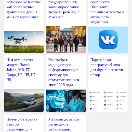
сельского хозяйства:
государственная:
сообщество
как беспилотные
какое образование
ВКонтакте —
тракторы и дроны
выбрать ребёнку в
повышаем охваты и
меняют агробизнес
Москве?
активность
аудитории
Чем отличаются
Как выбрать
Партнёрская
модели Haval:
медицинскую
программа eLama
Jolion, M6, F7,
информационную
для digital-агентств:
Dargo, H3, H5, H7,
систему для
обзор
H9
стоматологии: чек-
лист 2026 года
Почему батарейки
Майнинг дома или
быстро
размещение
разряжаются: 7
майнингового