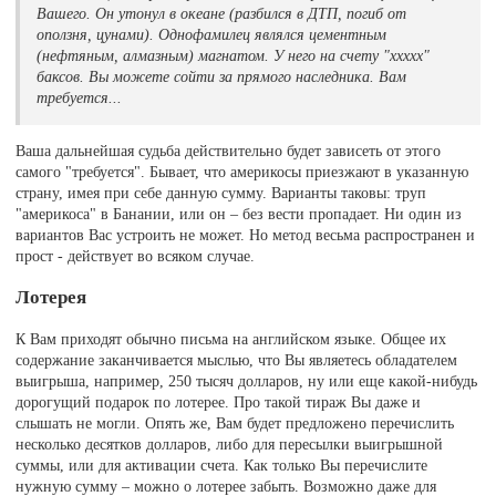
Вашего. Он утонул в океане (разбился в ДТП, погиб от
оползня, цунами). Однофамилец являлся цементным
(нефтяным, алмазным) магнатом. У него на счету "ххххх"
баксов. Вы можете сойти за прямого наследника. Вам
требуется...
Ваша дальнейшая судьба действительно будет зависеть от этого
самого "требуется". Бывает, что америкосы приезжают в указанную
страну, имея при себе данную сумму. Варианты таковы: труп
"америкоса" в Банании, или он – без вести пропадает. Ни один из
вариантов Вас устроить не может. Но метод весьма распространен и
прост - действует во всяком случае.
Лотерея
К Вам приходят обычно письма на английском языке. Общее их
содержание заканчивается мыслью, что Вы являетесь обладателем
выигрыша, например, 250 тысяч долларов, ну или еще какой-нибудь
дорогущий подарок по лотерее. Про такой тираж Вы даже и
слышать не могли. Опять же, Вам будет предложено перечислить
несколько десятков долларов, либо для пересылки выигрышной
суммы, или для активации счета. Как только Вы перечислите
нужную сумму – можно о лотерее забыть. Возможно даже для