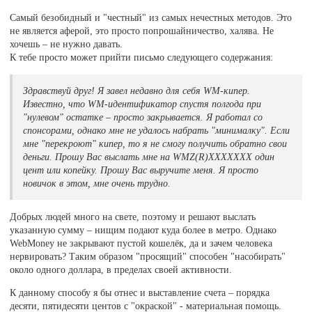
Самый безобидный и "честный" из самых нечестных методов. Это
не является аферой, это просто попрошайничество, халява. Не
хочешь – не нужно давать.
К тебе просто может прийти письмо следующего содержания:
Здравствуй друг! Я завел недавно для себя WM-кипер.
Известно, что WM-идентификатор спустя полгода при
"нулевом" остатке – просто закрывается. Я работал со
спонсорами, однако мне не удалось набрать "минималку". Если
мне "перекроют" кипер, то я не смогу получить обратно свои
деньги. Прошу Вас выслать мне на WMZ(R)ХХХХХХХ один
цент или копейку. Прошу Вас выручите меня. Я просто
новичок в этом, мне очень трудно.
Добрых людей много на свете, поэтому и решают выслать
указанную сумму – нищим подают куда более в метро. Однако
WebMoney не закрывают пустой кошелёк, да и зачем человека
нервировать? Таким образом "просящий" способен "насобирать"
около одного доллара, в пределах своей активности.
К данному способу я бы отнес и выставление счета – порядка
десяти, пятидесяти центов с "окраской" - материальная помощь.