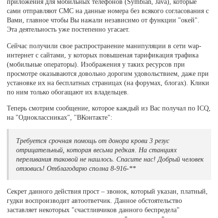
приложения для мобильных телефонов (Symbian, Java), которые
сами отправляют СМС на данные номера без всякого согласования с
Вами, главное чтобы Вы нажали независимо от функции "окей".
Эта деятельность уже постепенно угасает.
Сейчас получили свое распространение манипуляции в сети wap-
интернет с сайтами, у которых повышеная тарификация трафика
(мобильные операторы). Изображения у таких ресурсов при
просмотре оказываются довольно дорогим удовольствием, даже при
установке их на бесплатных страницах (на форумах, блогах). Клики
по ним только обогащают их владельцев.
Теперь смотрим сообщение, которое каждый из Вас получал по ICQ,
на "Одноклассниках", "ВКонтакте":
Требуется срочная помощь от донора крови 3 резус
отрицательный, которая весьма редкая. На станциях
переливания таковой не нашлось. Спасите нас! Добрый человек
отзовись! Отблагодарю сполна 8-916-**
Секрет данного действия прост – звонок, который указан, платный,
гудки воспроизводит автоответчик. Данное обстоятельство
заставляет некоторых "счастливчиков данного беспредела"