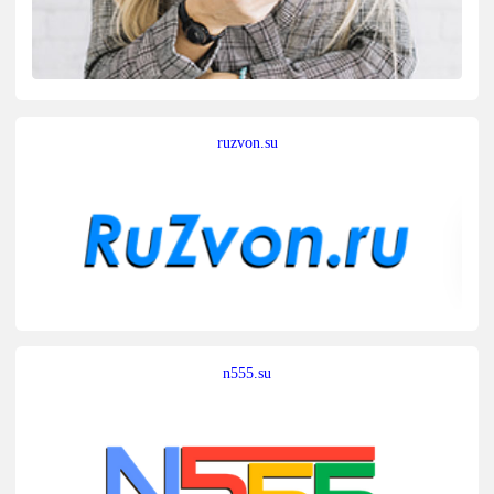
ruzvon.su
n555.su