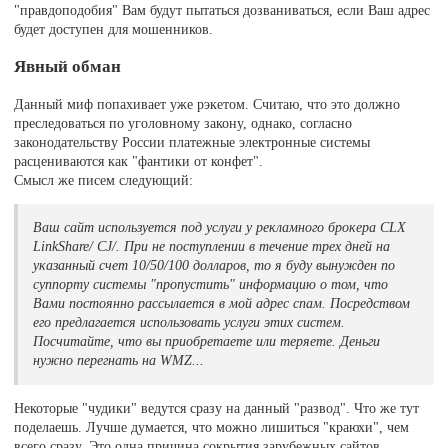
"правдоподобия" Вам будут пытаться дозваниваться, если Ваш адрес
будет доступен для мошенников.
Явный обман
Данный миф попахивает уже рэкетом. Считаю, что это должно
преследоваться по уголовному закону, однако, согласно
законодательству России платежные электронные системы
расцениваются как "фантики от конфет".
Смысл же писем следующий:
Ваш сайт используется под услуги у рекламного брокера CLX
LinkShare/ CJ/. При не поступлении в течение трех дней на
указанный счет 10/50/100 долларов, то я буду вынужден по
суппорту системы "пропустить" информацию о том, что
Вами постоянно рассылается в мой адрес спам. Посредством
его предлагается использовать услуги этих систем.
Посчитайте, что вы приобретаете или теряете. Деньги
нужно перегнать на WMZ...
Некоторые "чудики" ведутся сразу на данный "развод". Что же тут
поделаешь. Лучше думается, что можно лишиться "краюхи", чем
всего сразу. Это одна причина сокрытия зарубежных сайтов.