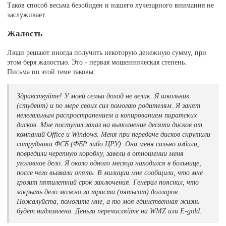
Таков способ весьма безобиден и нашего лучезарного внимания не
заслуживает.
Жалость
Люди решают иногда получить некоторую денежную сумму, при
этом беря жалостью. Это - первая мошенническая степень.
Письма по этой теме таковы:
Здравствуйте! У моей семьи доход не велик. Я школьник
(студент) и по мере своих сил помогаю родителям. Я занят
нелегальным распространением и копированием пиратских
дисков. Мне поступил заказ на выполнение десяти дисков от
компаний Office и Windows. Меня при передаче дисков скрутили
сотрудники ФСБ (ФБР либо ЦРУ). Они меня сильно избили,
повредили черепную коробку, завели в отношении меня
уголовное дело. Я около одного месяца находился в больнице,
после чего вызвали опять. В милиции мне сообщили, что мне
грозит пятилетний срок заключения. Генерал пояснил, что
закрыть дело можно за триста (пятьсот) долларов.
Пожалуйста, помогите мне, а то моя единственная жизнь
будет надломлена. Деньги перечисляйте на WMZ или E-gold.