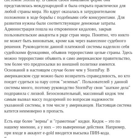
представлялась международной и была открыта практически для
любой страны мира. Но вдруг оказалась в затруднительном
положении в ходе борьбы с подобными себе конкурентами. Для
развития нужны были соответствующие денежные затраты.
Администрация пошла на откровенное кидалово, закрыв
пользовательские аккаунты в ряде стран мира. Понятно, что никто
не может быть виноватым, кроме как через вынесение судебного
решения. Руководители данной платежной системы наделило себя
судейскими функциями, объявив террористами целые страны. Здесь
можно террористами объявить и само американское правительство,
тем более что предпосылки во внешней политике имеются.
Оснований в настоящем случае более чем у StormPay. В
американском суде можно было возвратить справедливость, но кто
поедет судиться за пару соток "зеленых". Пользователей у данной
системы много, поэтому руководство StormPay свои "шаткие дела"
подправила с лихвой. Безосновательный, массивный кидок тем
самым вызвал массу подозрений по вопросам надежности
указанной системы, в том числе у американцев. Настоящая система
катится неимоверно в пропасть.
Есть еще более "верны" и "грамотные" кидки. Кидок – это по
нашему мнению, а у них – это выверенные действия. Например,
при входе в аккаунт e-gold вводится высылка ПИН-кода.