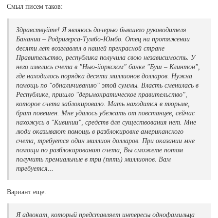
Смыл писем таков:
Здравствуйте! Я являюсь дочерью бывшего руководителя
Банании – Родригерса-Тумбо-Юмбо. Отец на протяжении
десяти лет возглавлял в нашей прекрасной стране
Правительство, республика получила свою независимость. У
него имелись счета в "Нью-йоркском" банке "Буш – Клинтон",
где находилось порядка десяти миллионов долларов. Нужна
помощь по "обналичиванию" этой суммы. Власть сменилась в
Республике, пришло "дерьмократическое правительство",
которое счета заблокировало. Мать находится в тюрьме,
брат повешен. Мне удалось убежать от повстанцев, сейчас
нахожусь в "Кивинии", средств для существования нет. Мне
люди оказывают помощь в разблокировке американского
счета, требуется один миллион долларов. При оказании мне
помощи по разблокированию счета, Вы сможете потом
получить премиальные в три (пять) миллионов. Вам
требуется...
Вариант еще:
Я адвокат, который представляет интересы однофамильца