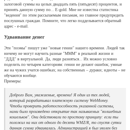
залоговой суммы на целых двадцать пять (пятьдесят) процентов, и
принять данную сумму по... E-gold. Мне не известна статистика
"ведения" по этим рассылаемым письмам, но главное предупредить
послушных граждан. Помните, что легко подделывается обратный
адрес - e-mail.
Удваивание денег
Эти "поэмы" пишут уже "новые гении" нашего времени. Людей так
ничему не могут научить разные "МММ" в реальной жизни и
"ДДД" в виртуальной. Да, люди разняться... Их можно условно
поделить по четырем категориям: гении не делают ошибок; умные
же на чужих учатся ошибках; на собственных – дураки; идиоты – не
обучаются вообще.
Примеры:
Доброго Вам, уважаемые, времени! Я один из тех людей,
который разрабатывал платежную систему WebMoney.
Чтобы проверить работоспособность указанной системы,
нами было произведено открытие так называемых "волшебных
кошельков". Они действовали по простому принципу: если ты
положил на них от одного до десяти WMZ/R, то спустя сутки
данная сумма удваивалась. Администрацией я был уволен без