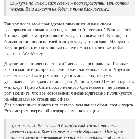
кликнуть по имеющейся ссылке – подтверждении. При данном
условии Ваш аккаунт не будет в числе блокируемых.
Так вот после этой процедуры мошенники имея в своем
распоряжении ключи и пароль, запросто "опустошат" Ваш кошелёк.
Тот же e-gold сам предоставляет услуги по высылке PIN-кода, но
большинство пользователей данную услугу отключают. Не нужно
злоупотреблять возможностью наличия многочисленных файлов
"ключей" WebMoney.
Другие мошеннические "трюки" менее распространены. Таковые
как, создание и распространение лже-платежных систем. Другими
словами, если Вы перечислили десять долларов, то сумма
удваивается – до двадцати долларов. Данных денег Вам не получить
– никогда. Нужно быть просто немного бдительнее и "не разевать"
рот. Помните, что все нововведения незамедлительно публикуются
на официальных страницах сайтах.
Для мошенников ничего нет святого, чем явный обман своих жертв.
Вот смотрим очередной шедевр спам – коллекции:
Приветствую Вас великий благодетель! Такого–то числа
сгорела Церковь Всех Святых в городе Караганде. Пожаром
уничтожены все церковные здания реставрированной церкви.