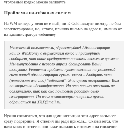
уголовный кодекс можно заглянуть.
Проблемы платёжных систем
На WM-кипере у меня не e-mail, ни E-Gold аккаунт никогда не был
зарегистрирован, но, кстати, пришло письмо на адрес и, именно от
их администратора webmoney.
Уважаемый пользователь, здравствуйте! Администрация
наших WebMoney с вырыванием волос и прискорбием
сообщает, что наше предприятие постигли тяжелые времена.
Мы вынужденно с первого апреля блокировать Ваши
аккаунты. Решается проблема путем внесения на указанный
счет нашей администрации суммы залога – двадцать пять
(пятьдесят или сто) "вебманей". Эта сумма возвратится Вам
по закрытию идентификатора. На это письмо отвечать не
обязательно, так как оно почтовым роботом было
сгенерировано. По всем возникающим вопросам нужно
обращаться на ХХХ@mail.ru.
Нужно согласиться, что для администрации этот адрес вызывает
сразу подозрение. Я ответил им ради прикола... Оказывается, что
ради моих интересов они даже оказались готовыми на снижение