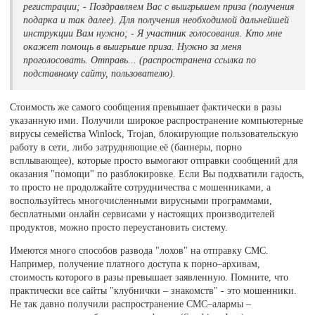
регистрации; - Поздравляем Вас с выигрышем приза (получения
подарка и так далее). Для получения необходимой дальнейшей
инструкции Вам нужно; - Я участник голосования. Кто мне
окажет помощь в выигрыше приза. Нужно за меня
проголосовать. Отправь... (распространена ссылка по
подставному сайту, пользователю).
Стоимость же самого сообщения превышает фактически в разы
указанную ими. Получили широкое распространение компьютерные
вирусы семейства Winlock, Trojan, блокирующие пользовательскую
работу в сети, либо затрудняющие её (баннеры, порно
всплывающее), которые просто вымогают отправки сообщений для
оказания "помощи" по разблокировке. Если Вы подхватили гадость,
то просто не продолжайте сотрудничества с мошенниками, а
воспользуйтесь многочисленными вирусными программами,
бесплатными онлайн сервисами у настоящих производителей
продуктов, можно просто переустановить систему.
Имеются много способов развода "лохов" на отправку СМС.
Например, получение платного доступа к порно–архивам,
стоимость которого в разы превышает заявленную. Помните, что
практически все сайты "клубнички – знакомств" - это мошенники.
Не так давно получили распространение СМС–алармы –