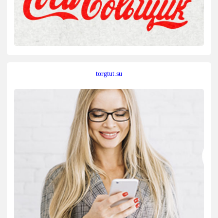
torgtut.su