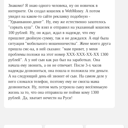
Знакомо! Я знаю одного человека, ну он новичок в
интернете. Он создал кошелек в WebMoney. А потом
увидел на каком-то сайте рекламку подобную -
"Удваиванию денег". Ну, ему же естественно захотелось
"сорвать куш". Он взял и отправил на указанный кошелек
100 рублей. Ну, он ждал, ждал в надежде, что ему
пришлют двойную сумму, так и не дождался. А ещё была
ситуация "мобильного мошенничества". Жене моего друга
пришла смс-ка, в ней сказано: "мам привет, у меня
проблемы положи на этот номер ХХХ-ХХХ-ХХ-ХХ 1300
рублей". А у неё сын как раз был на заработках. Она
начала ему звонить, а он не отвечает. После 3-х часов
надежды дозвониться, она пошла и положила эти деньги.
А на следующий день ей звонит её сын. На самом деле у
него сломался телефон, поэтому ему не смогла мама
дозвониться. Ну, потом мать устроила сыну весёленькую
жизнь за то, что она отправила не пойми кому 1300
рублей. Да, хватает нечести на Руси!