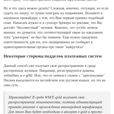
Ну и что здесь можно делать? Сложная, конечно, ситуация, но если
судить по опыту, то лучше поиграть на опережение. Возьмите и
напишите провайдеру о том, что Вам первым пришел подобный
спам. Написать нужно и в суппорт брокера по рекламе, что Вас
достаёт "бессовестный" человек. Конечно, это сугубо личное
мнение, но думается, что соответствующий закон по наказанию
этих "рэкетиров" не был бы лишним. Еще нужно придумать
ответственность для тех, кто своевременно не сообщает в
правоохранительные органы про такие "выкрутасы".
Некоторые стороны подделок платежных систем
Данный способ уже получает своё распространение в среде
расторопных жуликов. Например, регистрируются домены
webm0ney и e-g0ld. Или, что-то немного схожее с "оригиналами".
Письма высылаются на английском или русском языках, но это не
сама суть...
Здравствуйте! В среде WM/E-gold получает свое
распространение мошенничества, поэтому администрацией
принято решение о прохождении внеочередной верификации.
Для этого Вам будет необходимо в аккаунт e-gold и просто