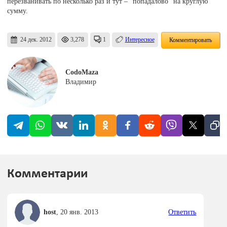
перезванивать по несколько раз и тут – "попадалово" на круглую
сумму.
24 дек. 2012
3,278
1
Интересное
Комментировать
CodoMaza
Владимир
Комментарии
host
,
20 янв. 2013
Ответить