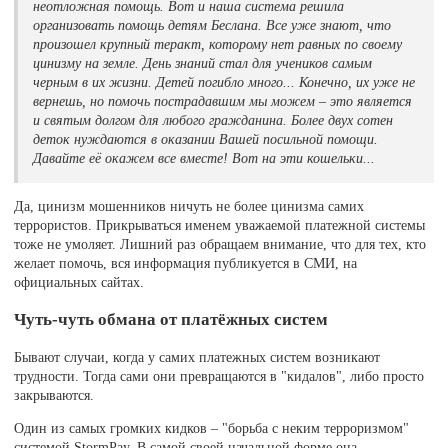
неотложная помощь. Вот и наша система решила
организовать помощь детям Беслана. Все уже знают, что
произошел крупный теракт, которому нет равных по своему
цинизму на земле. День знаний стал для учеников самым
черным в их жизни. Детей погибло много... Конечно, их уже не
вернешь, но помочь пострадавшим мы можем – это является
и святым долгом для любого гражданина. Более двух сотен
деток нуждаются в оказании Вашей посильной помощи.
Давайте её окажем все вместе! Вот на эти кошельки...
Да, цинизм мошенников ничуть не более цинизма самих
террористов. Прикрываться именем уважаемой платежной системы
тоже не умоляет. Лишний раз обращаем внимание, что для тех, кто
желает помочь, вся информация публикуется в СМИ, на
официальных сайтах.
Чуть-чуть обмана от платёжных систем
Бывают случаи, когда у самих платежных систем возникают
трудности. Тогда сами они превращаются в "кидалов", либо просто
закрываются.
Один из самых громких кидков – "борьба с неким терроризмом"
системой StormPay. В самой своей начальной форме она