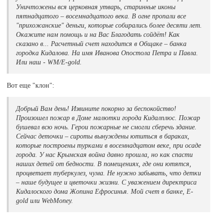
Уничтожены вся церковная утварь, старинные иконы
пятнадцатого – восемнадцатого века. В огне пропали все
"прихожанские" деньги, которые собирались более десяти лет.
Окажите нам помощь и на Вас Благодать сойдёт! Как
сказано в... Расчетный счет находится в Общаке – банка
городка Кидалова. На имя Иванова Опостола Петра и Павла.
Или наш - WM/E-gold.
Вот еще "клон":
Добрый Вам день! Извините покорно за беспокойство!
Произошел пожар в Доме малютки города Кидалплюс. Пожар
бушевал всю ночь. Герои пожарные не смогли сберечь здание.
Сейчас деточки – сироты вынуждены ютиться в бараках,
которые построены турками в восемнадцатом веке, при осаде
города. У нас Крымская война давно прошла, но как спасти
наших детей от бедности. В помещениях, где они ютятся,
процветает туберкулез, чума. Не нужно забывать, что детки
– наше будущее и цветочки жизни. С уважением директриса
Кидалоского дома Жопина Ефросинья. Мой счет в банке, E-
gold или WebMoney.