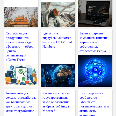
Сертификация
Где купить
Зачем аграрным
продукции: что
виртуальный номер
компаниям контент-
нужно знать и где
— обзор DID Virtual
маркетинг и
оформить — обзор
Numbers
собственные
центра
отраслевые медиа?
сертификации
«СигмаТест»
Автоматизация
Частная школа или
Как продвинуть
сельского хозяйства:
государственная:
сообщество
как беспилотные
какое образование
ВКонтакте —
тракторы и дроны
выбрать ребёнку в
повышаем охваты и
меняют агробизнес
Москве?
активность
аудитории