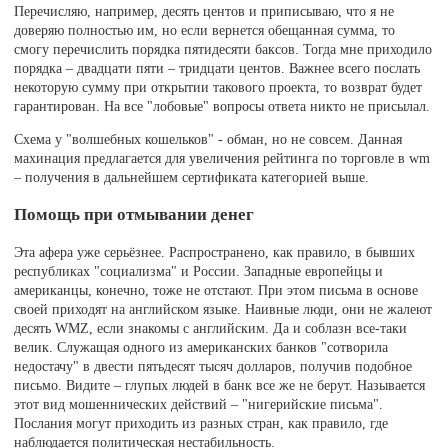
Перечисляю, например, десять центов и приписываю, что я не
доверяю полностью им, но если вернется обещанная сумма, то
смогу перечислить порядка пятидесяти баксов. Тогда мне приходило
порядка – двадцати пяти – тридцати центов. Важнее всего послать
некоторую сумму при открытии такового проекта, то возврат будет
гарантирован. На все "лобовые" вопросы ответа никто не присылал.
Схема у "волшебных кошельков" - обман, но не совсем. Данная
махинация предлагается для увеличения рейтинга по торговле в wm
– получения в дальнейшем сертификата категорией выше.
Помощь при отмывании денег
Эта афера уже серьёзнее. Распространено, как правило, в бывших
республиках "социализма" и России. Западные европейцы и
американцы, конечно, тоже не отстают. При этом письма в основе
своей приходят на английском языке. Наивные люди, они не жалеют
десять WMZ, если знакомы с английским. Да и соблазн все-таки
велик. Служащая одного из американских банков "сотворила
недостачу" в двести пятьдесят тысяч долларов, получив подобное
письмо. Видите – глупых людей в банк все же не берут. Называется
этот вид мошеннических действий – "нигерийские письма".
Послания могут приходить из разных стран, как правило, где
наблюдается политическая нестабильность.