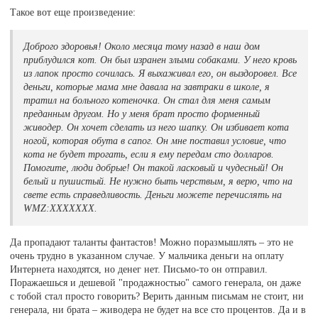
Такое вот еще произведение:
Доброго здоровья! Около месяца тому назад в наш дом
приблудился кот. Он был изранен злыми собаками. У него кровь
из лапок просто сочилась. Я выхаживал его, он выздоровел. Все
деньги, которые мама мне давала на завтраки в школе, я
тратил на больного котеночка. Он стал для меня самым
преданным другом. Но у меня брат просто форменный
живодер. Он хочет сделать из него шапку. Он избивает кота
ногой, которая обута в сапог. Он мне поставил условие, что
кота не будет трогать, если я ему передам сто долларов.
Помогите, люди добрые! Он такой ласковый и чудесный! Он
белый и пушистый. Не нужно быть черствым, я верю, что на
свете есть справедливость. Деньги можете перечислять на
WMZ:ХХХХХХХ.
Да пропадают таланты фантастов! Можно поразмышлять – это не
очень трудно в указанном случае. У мальчика деньги на оплату
Интернета находятся, но денег нет. Письмо-то он отправил.
Поражаешься и дешевой "продажностью" самого генерала, он даже
с тобой стал просто говорить? Верить данным письмам не стоит, ни
генерала, ни брата – живодера не будет на все сто процентов. Да и в