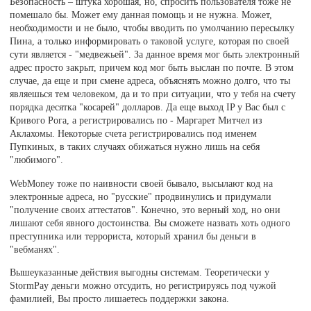
Безопасность – штука хорошая, но, спросить пользователя тоже не
помешало бы. Может ему данная помощь и не нужна. Может,
необходимости и не было, чтобы вводить по умолчанию пересылку
Пина, а только информировать о таковой услуге, которая по своей
сути является - "медвежьей". За данное время мог быть электронный
адрес просто закрыт, причем код мог быть выслан по почте. В этом
случае, да еще и при смене адреса, объяснять можно долго, что ты
являешься тем человеком, да и то при ситуации, что у тебя на счету
порядка десятка "косарей" долларов. Да еще выход IP у Вас был с
Кривого Рога, а регистрировались по - Маргарет Митчел из
Аклахомы. Некоторые счета регистрировались под именем
Пупкиных, в таких случаях обижаться нужно лишь на себя
"любимого".
WebMoney тоже по наивности своей бывало, высылают код на
электронные адреса, но "русские" продвинулись и придумали
"получение своих аттестатов". Конечно, это верный ход, но они
лишают себя явного достоинства. Вы сможете назвать хоть одного
преступника или террориста, который хранил бы деньги в
"вебманях".
Вышеуказанные действия выгодны системам. Теоретически у
StormPay деньги можно отсудить, но регистрируясь под чужой
фамилией, Вы просто лишаетесь поддержки закона.