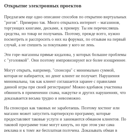
Открытие электронных проектов
Предлагаем еще одно описание способов по открытию виртуальных
"рогов". Примерно так. Много открылось интернет – магазинов,
торгующих книгами, дисками, к примеру. Ты им перечисляешь
средства, но товар не получаешь. Поэтому, прежде всего, нужно
посмотреть и расспросить о них на форумах, по отзывам на первый
случай, а не спешить за покупками у кого не лень.
Эти горе–магазины прямые кидалова, у которых большие проблемы
с "уголовкой". Они поэтому импровизируют все более изощреннее.
Могут открыть, например, "спонсора" с минимально суммой,
которая не набирается, но денег клиент не получает. Нарушения
минимальны, так как клиент соглашается заранее с правилами
данной игры при своей регистрации! Можно вдобавок участника
обвинить в применении спама, накрутке и других нарушениях, что
доказывается весьма трудно и невозможно.
На спонсорах как таковых не заработаешь. Поэтому хостинг или
магазин может запустить партнерскую программу, которые
предоставляют таковые услуги и занимаются обманом клиентов. По
таковой программе тоже могут кинуть, но при этом уже сама
реклама и к тому же бесплатная получена. Доказывать обман в