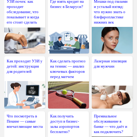
УЗИ почек: как
Где взять кредит на
Мешки под глазами
проходит
бизнес в Беларуси?
и усталый взгляд:
обследование, что
что нужно знать о
показывает и когда
блефаропластике
его стоит сделать
нижних век
Как проходит УЗИ у
Как сделать прогноз
Лазерная эпиляция
детей: инструкция
на теннис — анализ
для мужчин
для родителей
ключевых факторов
перед матчем
Что посмотреть в
Как получить
Премиальное
Пекине — самые
доступ в бизнес-
обслуживание в
впечатляющие места
залы аэропортов
банке — что даёт и
бесплатно?
как подключить?