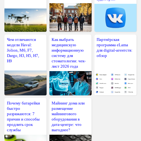
Чем отличаются
Как выбрать
Партнёрская
модели Haval:
медицинскую
программа eLama
Jolion, M6, F7,
информационную
для digital-агентств:
Dargo, H3, H5, H7,
систему для
обзор
H9
стоматологии: чек-
лист 2026 года
Почему батарейки
Майнинг дома или
быстро
размещение
разряжаются: 7
майнингового
причин и способы
оборудования в
продлить срок
дата-центре: что
службы
выгоднее?