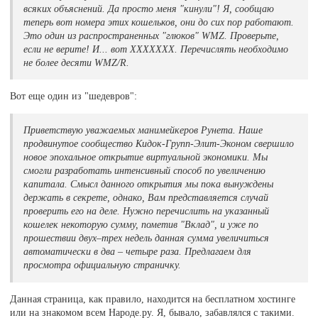
всяких объяснений. Да просто меня "кинули"! Я, сообщаю
теперь вот номера этих кошельков, они до сих пор работают.
Это один из распространенных "глюков" WMZ. Проверьте,
если не верите! И... вот ХХХХХХХ. Перечислять необходимо
не более десяти WMZ/R.
Вот еще один из "шедевров":
Приветствую уважаемых манимейкеров Рунета. Наше
продвинутое сообщество Кидок-Групп-Элит-Эконом свершило
новое эпохальное открытие виртуальной экономики. Мы
смогли разработать интенсивный способ по увеличению
капитала. Смысл данного открытия мы пока вынуждены
держать в секрете, однако, Вам представляется случай
проверить его на деле. Нужно перечислить на указанный
кошелек некоторую сумму, пометив "Вклад", и уже по
прошествии двух–трех недель данная сумма увеличиться
автоматически в два – четыре раза. Предлагаем для
просмотра официальную страничку.
Данная страница, как правило, находится на бесплатном хостинге
или на знакомом всем Народе.ру. Я, бывало, забавлялся с такими.