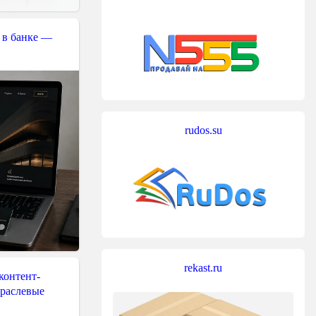
 в банке —
rudos.su
rekast.ru
контент-
траслевые