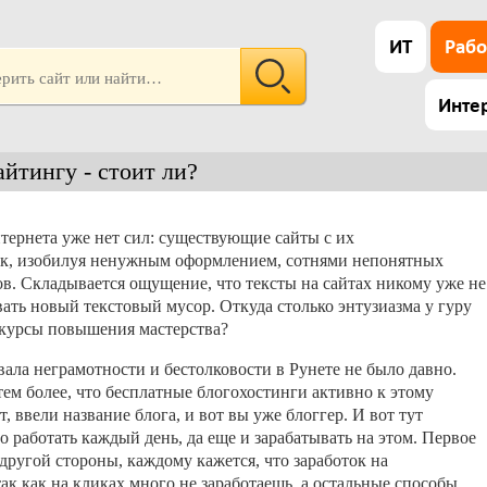
ИТ
Рабо
Инте
йтингу - стоит ли?
тернета уже нет сил: существующие сайты с их
ик, изобилуя ненужным оформлением, сотнями непонятных
в. Складывается ощущение, что тексты на сайтах никому уже не
вать новый текстовый мусор. Откуда столько энтузиазма у гуру
курсы повышения мастерства?
 вала неграмотности и бестолковости в Рунете не было давно.
тем более, что бесплатные блогохостинги активно к этому
, ввели название блога, и вот вы уже блоггер. И вот тут
о работать каждый день, да еще и зарабатывать на этом. Первое
С другой стороны, каждому кажется, что заработок на
к как на кликах много не заработаешь, а остальные способы