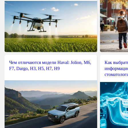
Чем отличаются модели Haval: Jolion, M6,
Как выбрат
F7, Dargo, H3, H5, H7, H9
информацио
стоматологи