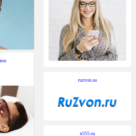
чин
ruzvon.su
n555.su