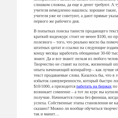
слишком сложны, да еще и денег требуют. А т
учителя немедленно нашлись: хорошие такие
учителя уже не советуют, а дают прямые указа
первого же рабочего дня.
В попытках поиска таинств продающего текс
краткий видеокурс стоит не менее $100, но п
полезного – того, что реально могло бы помоч
штатных цитат и ссылки на следующие издания
концу месяца заработать обещанные 30-60 тыся
знают. Да и все знают: нельзя из любого челов
Творчество не ставят на поток, жизненный оп
опыта начинающий копирайтер – как лучше о
текст продаваемые слова. Казалось бы, что в 
избыток самоуверенности, который быстро лом
$10/1000, а приходится
работать на биржах
по 
возникает сомнение – а тот ли курс вы купили
получше. Начинается гонка без финиша, когда
успеха. Собственные этапы становления не ка
сказано? Можно ли вообще обучиться творчест
так и манит…