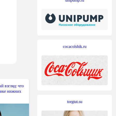
unipump.ru
cocacolshik.ru
й взгляд: что
тике нижних
torgtut.su