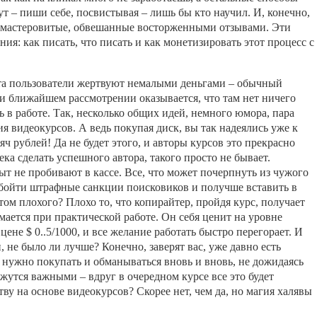
ут – пиши себе, посвистывая – лишь бы кто научил. И, конечно,
, мастеровитые, обвешанные восторженными отзывами. Эти
ния: как писать, что писать и как монетизировать этот процесс с
та пользователи жертвуют немалыми деньгами – обычный
ри ближайшем рассмотрении оказывается, что там нет ничего
ь в работе. Так, несколько общих идей, немного юмора, пара
 видеокурсов. А ведь покупая диск, вы так надеялись уже к
ч рублей! Да не будет этого, и авторы курсов это прекрасно
ека сделать успешного автора, такого просто не бывает.
ыт не пробивают в кассе. Все, что может почерпнуть из чужого
бойти штрафные санкции поисковиков и получше вставить в
этом плохого? Плохо то, что копирайтер, пройдя курс, получает
ается при практической работе. Он себя ценит на уровне
цене $ 0..5/1000, и все желание работать быстро перегорает. И
, не было ли лучше? Конечно, заверят вас, уже давно есть
 нужно покупать и обманываться вновь и вновь, не дожидаясь
жутся важными – вдруг в очередном курсе все это будет
ву на основе видеокурсов? Скорее нет, чем да, но магия халявы