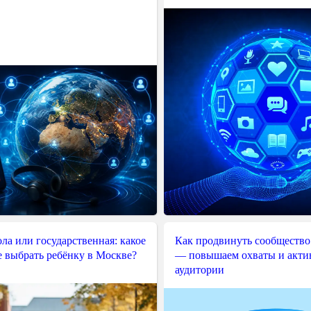
ла или государственная: какое
Как продвинуть сообщество
е выбрать ребёнку в Москве?
— повышаем охваты и акти
аудитории