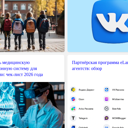
ь медицинскую
Партнёрская программа eLama
нную систему для
агентств: обзор
и: чек-лист 2026 года