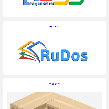
rudos.su
rekast.ru