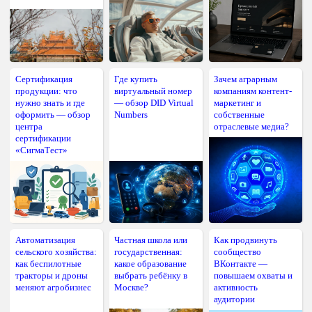
Сертификация
Где купить
Зачем аграрным
продукции: что
виртуальный номер
компаниям контент-
нужно знать и где
— обзор DID Virtual
маркетинг и
оформить — обзор
Numbers
собственные
центра
отраслевые медиа?
сертификации
«СигмаТест»
Автоматизация
Частная школа или
Как продвинуть
сельского хозяйства:
государственная:
сообщество
как беспилотные
какое образование
ВКонтакте —
тракторы и дроны
выбрать ребёнку в
повышаем охваты и
меняют агробизнес
Москве?
активность
аудитории