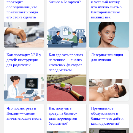
проходит
бизнес в Беларуси?
и усталый взгляд:
обследование, что
что нужно знать о
показывает и когда
блефаропластике
его стоит сделать
нижних век
Как проходит УЗИ у
Как сделать прогноз
Лазерная эпиляция
детей: инструкция
на теннис — анализ
для мужчин
для родителей
ключевых факторов
перед матчем
Что посмотреть в
Как получить
Премиальное
Пекине — самые
доступ в бизнес-
обслуживание в
впечатляющие места
залы аэропортов
банке — что даёт и
бесплатно?
как подключить?