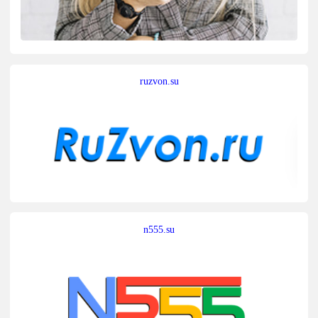
ruzvon.su
n555.su