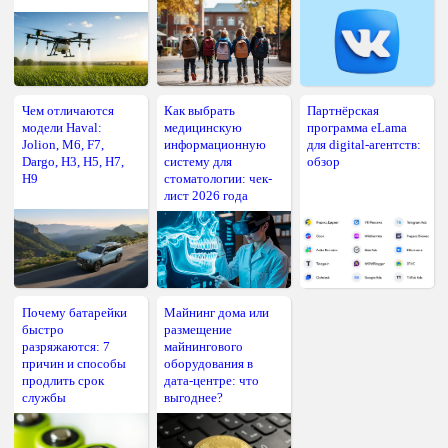
Чем отличаются
Как выбрать
Партнёрская
модели Haval:
медицинскую
программа eLama
Jolion, M6, F7,
информационную
для digital-агентств:
Dargo, H3, H5, H7,
систему для
обзор
H9
стоматологии: чек-
лист 2026 года
Почему батарейки
Майнинг дома или
быстро
размещение
разряжаются: 7
майнингового
причин и способы
оборудования в
продлить срок
дата-центре: что
службы
выгоднее?