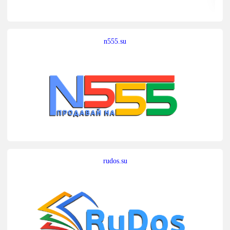
n555.su
rudos.su