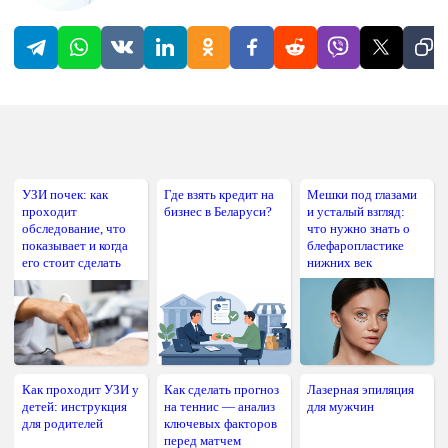
УЗИ почек: как
Где взять кредит на
Мешки под глазами
проходит
бизнес в Беларуси?
и усталый взгляд:
обследование, что
что нужно знать о
показывает и когда
блефаропластике
его стоит сделать
нижних век
Как проходит УЗИ у
Как сделать прогноз
Лазерная эпиляция
детей: инструкция
на теннис — анализ
для мужчин
для родителей
ключевых факторов
перед матчем