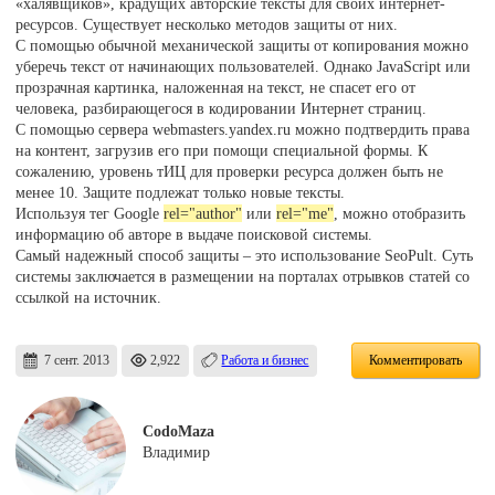
«халявщиков», крадущих авторские тексты для своих интернет-
ресурсов. Существует несколько методов защиты от них.
С помощью обычной механической защиты от копирования можно
уберечь текст от начинающих пользователей. Однако JavaScript или
прозрачная картинка, наложенная на текст, не спасет его от
человека, разбирающегося в кодировании Интернет страниц.
С помощью сервера webmasters.yandex.ru можно подтвердить права
на контент, загрузив его при помощи специальной формы. К
сожалению, уровень тИЦ для проверки ресурса должен быть не
менее 10. Защите подлежат только новые тексты.
Используя тег Google
rel="author"
или
rel="me"
, можно отобразить
информацию об авторе в выдаче поисковой системы.
Самый надежный способ защиты – это использование SeoPult. Суть
системы заключается в размещении на порталах отрывков статей со
ссылкой на источник.
7 сент. 2013
2,922
Работа и бизнес
Комментировать
CodoMaza
Владимир