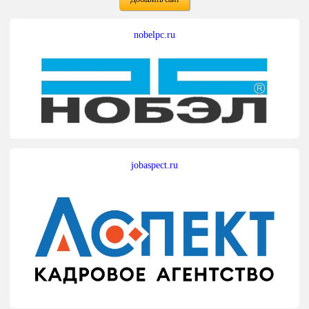
nobelpc.ru
jobaspect.ru