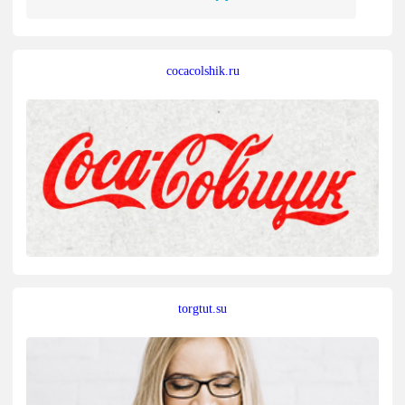
cocacolshik.ru
torgtut.su