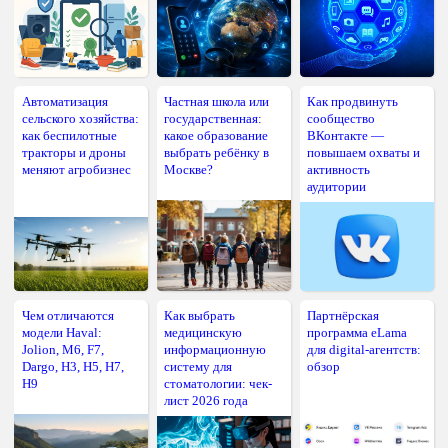
Автоматизация
Частная школа или
Как продвинуть
сельского хозяйства:
государственная:
сообщество
как беспилотные
какое образование
ВКонтакте —
тракторы и дроны
выбрать ребёнку в
повышаем охваты и
меняют агробизнес
Москве?
активность
аудитории
Чем отличаются
Как выбрать
Партнёрская
модели Haval:
медицинскую
программа eLama
Jolion, M6, F7,
информационную
для digital-агентств:
Dargo, H3, H5, H7,
систему для
обзор
H9
стоматологии: чек-
лист 2026 года