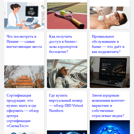
Что посмотреть в
Как получить
Премиальное
Пекине — самые
доступ в бизнес-
обслуживание в
впечатляющие места
залы аэропортов
банке — что даёт и
бесплатно?
как подключить?
Сертификация
Где купить
Зачем аграрным
продукции: что
виртуальный номер
компаниям контент-
нужно знать и где
— обзор DID Virtual
маркетинг и
оформить — обзор
Numbers
собственные
центра
отраслевые медиа?
сертификации
«СигмаТест»