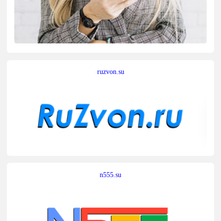
ruzvon.su
n555.su