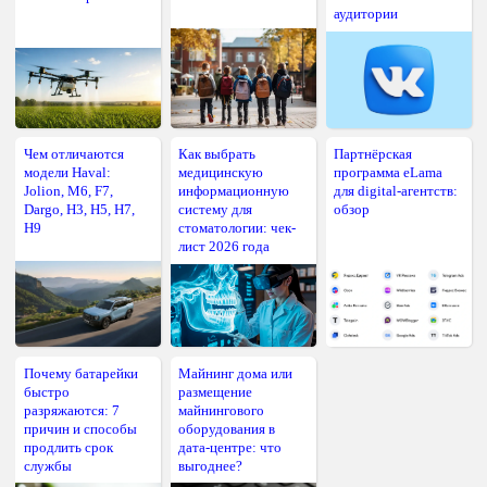
аудитории
Чем отличаются
Как выбрать
Партнёрская
модели Haval:
медицинскую
программа eLama
Jolion, M6, F7,
информационную
для digital-агентств:
Dargo, H3, H5, H7,
систему для
обзор
H9
стоматологии: чек-
лист 2026 года
Почему батарейки
Майнинг дома или
быстро
размещение
разряжаются: 7
майнингового
причин и способы
оборудования в
продлить срок
дата-центре: что
службы
выгоднее?