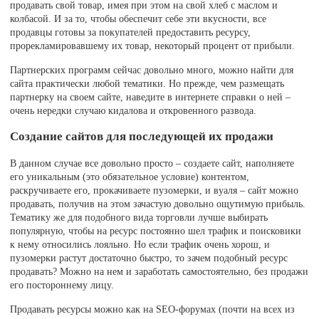
продавать свой товар, имея при этом на свой хлеб с маслом и
колбасой. И за то, чтобы обеспечит себе эти вкусности, все
продавцы готовы за покупателей предоставить ресурсу,
прорекламировавшему их товар, некоторый процент от прибыли.
Партнерских программ сейчас довольно много, можно найти для
сайта практически любой тематики. Но прежде, чем размещать
партнерку на своем сайте, наведите в интернете справки о ней –
очень нередки случаю кидалова и откровенного развода.
Создание сайтов для последующей их продажи
В данном случае все довольно просто – создаете сайт, наполняете
его уникальным (это обязательное условие) контентом,
раскручиваете его, прокачиваете пузомерки, и вуаля – сайт можно
продавать, получив на этом зачастую довольно ощутимую прибыль.
Тематику же для подобного вида торговли лучше выбирать
популярную, чтобы на ресурс постоянно шел трафик и поисковики
к нему относились лояльно. Но если трафик очень хорош, и
пузомерки растут достаточно быстро, то зачем подобный ресурс
продавать? Можно на нем и заработать самостоятельно, без продажи
его постороннему лицу.
Продавать ресурсы можно как на SEO-форумах (почти на всех из