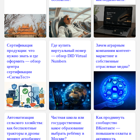
Сертификация
Где купить
Зачем аграрным
продукции: что
виртуальный номер
компаниям контент-
нужно знать и где
— обзор DID Virtual
маркетинг и
оформить — обзор
Numbers
собственные
центра
отраслевые медиа?
сертификации
«СигмаТест»
Автоматизация
Частная школа или
Как продвинуть
сельского хозяйства:
государственная:
сообщество
как беспилотные
какое образование
ВКонтакте —
тракторы и дроны
выбрать ребёнку в
повышаем охваты и
меняют агробизнес
Москве?
активность