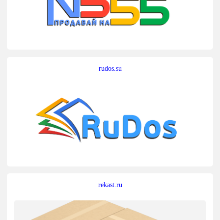
rudos.su
rekast.ru