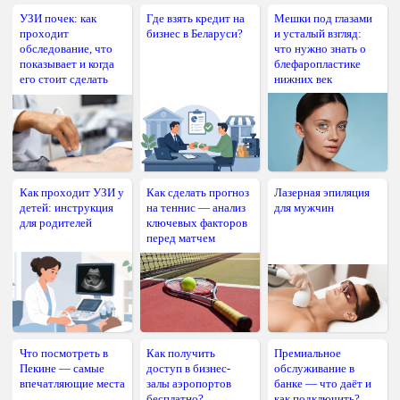
УЗИ почек: как
Где взять кредит на
Мешки под глазами
проходит
бизнес в Беларуси?
и усталый взгляд:
обследование, что
что нужно знать о
показывает и когда
блефаропластике
его стоит сделать
нижних век
Как проходит УЗИ у
Как сделать прогноз
Лазерная эпиляция
детей: инструкция
на теннис — анализ
для мужчин
для родителей
ключевых факторов
перед матчем
Что посмотреть в
Как получить
Премиальное
Пекине — самые
доступ в бизнес-
обслуживание в
впечатляющие места
залы аэропортов
банке — что даёт и
бесплатно?
как подключить?