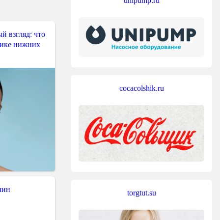
unipump.ru
й взгляд: что
тике нижних
cocacolshik.ru
чин
torgtut.su