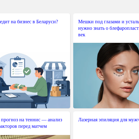
редит на бизнес в Беларуси?
Мешки под глазами и усталы
нужно знать о блефароплас
век
 прогноз на теннис — анализ
Лазерная эпиляция для муж
акторов перед матчем