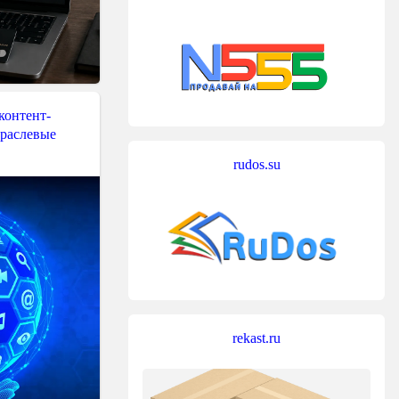
контент-
траслевые
rudos.su
rekast.ru