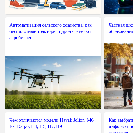
Автоматизация сельского хозяйства: как
Частная шко
беспилотные тракторы и дроны меняют
образовани
агробизнес
Чем отличаются модели Haval: Jolion, M6,
Как выбрат
F7, Dargo, H3, H5, H7, H9
информацио
стоматологи