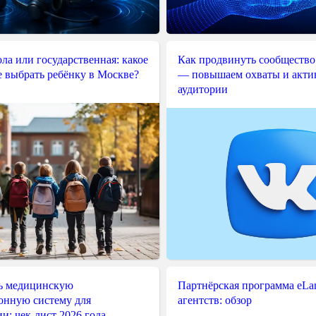
ла или государственная: какое
Как продвинуть сообщество
е выбрать ребёнку в Москве?
— повышаем охваты и акти
аудитории
ь медицинскую
Партнёрская программа eLama
нную систему для
агентств: обзор
и: чек-лист 2026 года