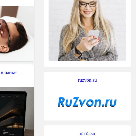
 в банке —
ruzvon.su
n555.su