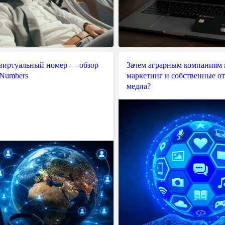
 виртуальный номер — обзор
Зачем аграрным компаниям 
 Numbers
маркетинг и собственные о
медиа?