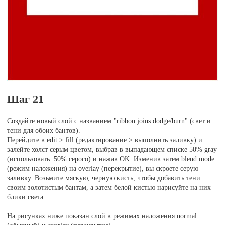
Шаг 21
Создайте новый слой с названием "ribbon joins dodge/burn" (свет и
тени для обоих бантов).
Перейдите в edit > fill (редактирование > выполнить заливку) и
залейте холст серым цветом, выбрав в выпадающем списке 50% gray
(использовать: 50% серого) и нажав OK. Изменив затем blend mode
(режим наложения) на overlay (перекрытие), вы скроете серую
заливку. Возьмите мягкую, черную кисть, чтобы добавить тени
своим золотистым бантам, а затем белой кистью нарисуйте на них
блики света.
На рисунках ниже показан слой в режимах наложения normal