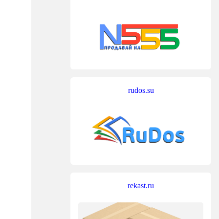
rudos.su
rekast.ru