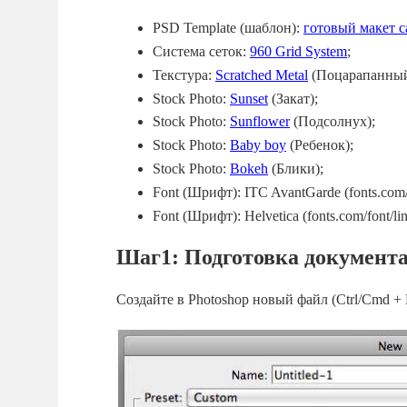
PSD Template (шаблон):
готовый макет с
Система сеток:
960 Grid System
;
Текстура:
Scratched Metal
(Поцарапанный
Stock Photo:
Sunset
(Закат);
Stock Photo:
Sunflower
(Подсолнух);
Stock Photo:
Baby boy
(Ребенок);
Stock Photo:
Bokeh
(Блики);
Font (Шрифт): ITC AvantGarde (fonts.com/
Font (Шрифт): Helvetica (fonts.com/font/lin
Шаг1: Подготовка документа
Создайте в Photoshop новый файл (Ctrl/Cmd + 