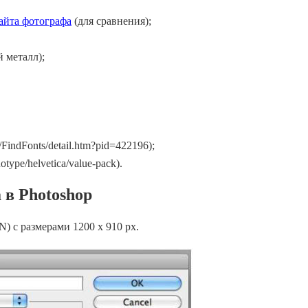
айта фотографа
(для сравнения);
 металл);
FindFonts/detail.htm?pid=422196);
otype/helvetica/value-pack).
 в Photoshop
N) с размерами 1200 х 910 px.