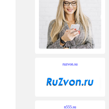
ruzvon.su
n555.su