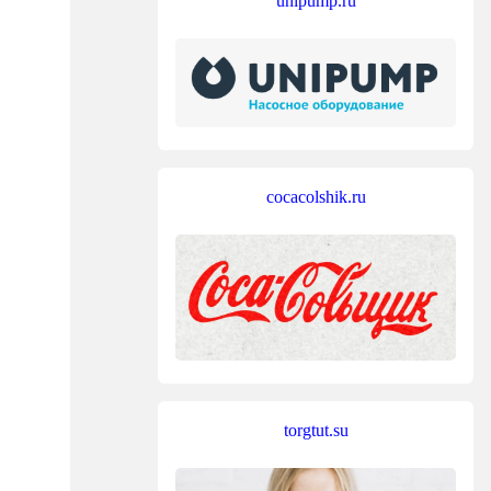
unipump.ru
cocacolshik.ru
torgtut.su