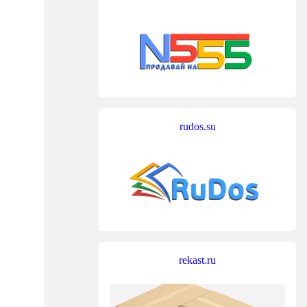
rudos.su
rekast.ru