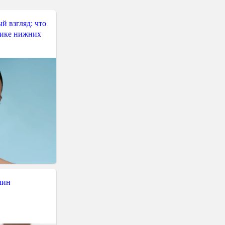
й взгляд: что
тике нижних
чин