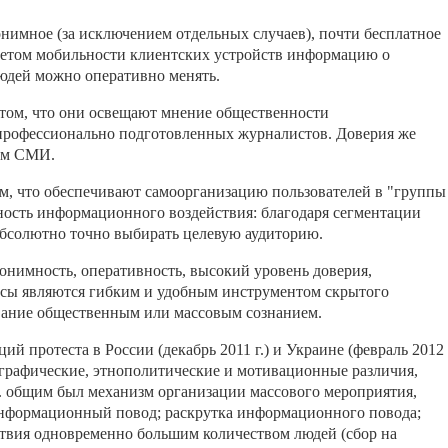
нимное (за исключением отдельных случаев), почти бесплатное
четом мобильности клиентских устройств информацию о
юдей можно оперативно менять.
 том, что они освещают мнение общественности
в профессионально подготовленных журналистов. Доверия же
ным СМИ.
м, что обеспечивают самоорганизацию пользователей в "группы
ность информационного воздействия: благодаря сегментации
абсолютно точно выбирать целевую аудиторию.
нонимность, оперативность, высокий уровень доверия,
исы являются гибким и удобным инструментом скрытого
вание общественным или массовым сознанием.
ий протеста в России (декабрь 2011 г.) и Украине (февраль 2012
географические, этнополитические и мотивационные различия,
е. общим был механизм организации массового мероприятия,
нформационный повод; раскрутка информационного повода;
ствия одновременно большим количеством людей (сбор на