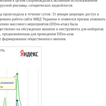
ампания в целом сопровождалась активным использованием
ирусной рекламы, сатирических видеоблогов.
 происходила в течение суток: 31 января запрещен доступ к
кирована работа сайта МВД Украины и появился призыв атаковать
едению массового мероприятия (DDos-атак) была
ественно на обсуждении мишени и инструмента для кибератак
, предназначенная для проведения DDos-атак
е формировании общественного мнения.