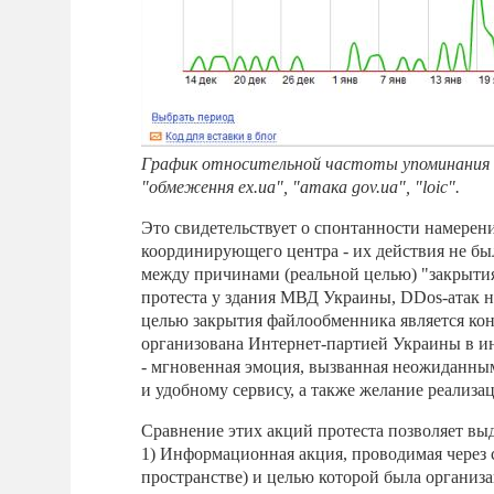
График относительной частоты упоминания в
"обмеження ex.ua", "атака gov.ua", "loic".
Это свидетельствует о спонтанности намерени
координирующего центра - их действия не был
между причинами (реальной целью) "закрытия
протеста у здания МВД Украины, DDos-атак н
целью закрытия файлообменника является кон
организована Интернет-партией Украины в ин
- мгновенная эмоция, вызванная неожиданным
и удобному сервису, а также желание реализ
Сравнение этих акций протеста позволяет в
1) Информационная акция, проводимая через 
пространстве) и целью которой была организ