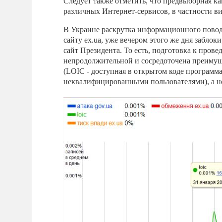
Следует также отметить, что предвыборная к
различных Интернет-сервисов, в частности в
В Украине раскрутка информационного повода
сайту ex.ua, уже вечером этого же дня забло
сайт Президента. То есть, подготовка к пров
непродолжительной и сосредоточена преимущ
(LOIC - доступная в открытом коде программа
неквалифицированными пользователями), а н