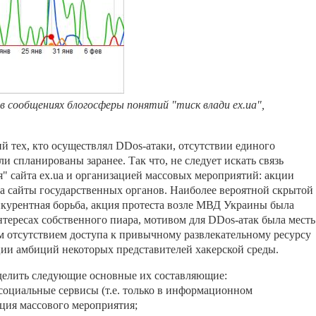
 сообщениях блогосферы понятий "тиск влади ex.ua",
й тех, кто осуществлял DDos-атаки, отсутствии единого
и спланированы заранее. Так что, не следует искать связь
" сайта ex.ua и организацией массовых мероприятий: акции
а сайты государственных органов. Наиболее вероятной скрытой
курентная борьба, акция протеста возле МВД Украины была
тересах собственного пиара, мотивом для DDos-атак была месть
 отсутствием доступа к привычному развлекательному ресурсу
ации амбиций некоторых представителей хакерской среды.
ыделить следующие основные их составляющие:
социальные сервисы (т.е. только в информационном
ация массового мероприятия;