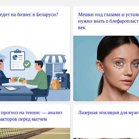
редит на бизнес в Беларуси?
Мешки под глазами и усталы
нужно знать о блефароплас
век
 прогноз на теннис — анализ
Лазерная эпиляция для муж
акторов перед матчем