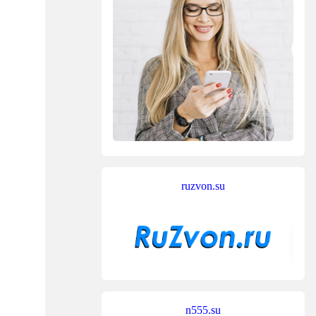
ruzvon.su
n555.su