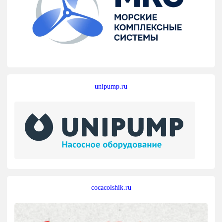
unipump.ru
cocacolshik.ru