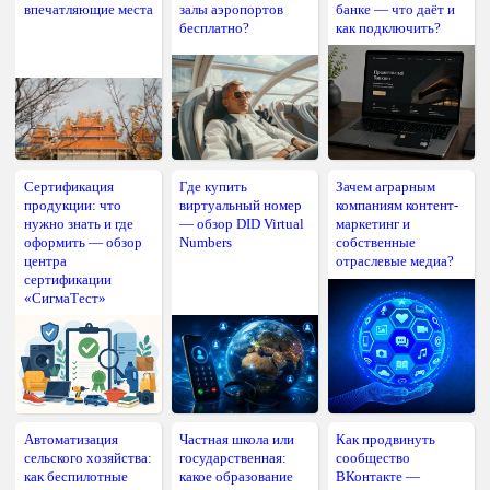
впечатляющие места
залы аэропортов
банке — что даёт и
бесплатно?
как подключить?
Сертификация
Где купить
Зачем аграрным
продукции: что
виртуальный номер
компаниям контент-
нужно знать и где
— обзор DID Virtual
маркетинг и
оформить — обзор
Numbers
собственные
центра
отраслевые медиа?
сертификации
«СигмаТест»
Автоматизация
Частная школа или
Как продвинуть
сельского хозяйства:
государственная:
сообщество
как беспилотные
какое образование
ВКонтакте —