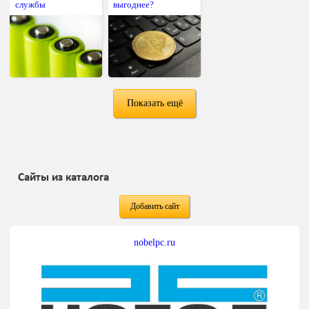
службы
выгоднее?
Показать ещё
Сайты из каталога
Добавить сайт
nobelpc.ru