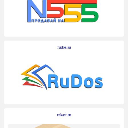
rudos.su
rekast.ru