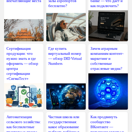
впечатляющие места
залы аэропортов
банке — что даёт и
бесплатно?
как подключить?
Сертификация
Где купить
Зачем аграрным
продукции: что
виртуальный номер
компаниям контент-
нужно знать и где
— обзор DID Virtual
маркетинг и
оформить — обзор
Numbers
собственные
центра
отраслевые медиа?
сертификации
«СигмаТест»
Автоматизация
Частная школа или
Как продвинуть
сельского хозяйства:
государственная:
сообщество
как беспилотные
какое образование
ВКонтакте —
тракторы и дроны
выбрать ребёнку в
повышаем охваты и