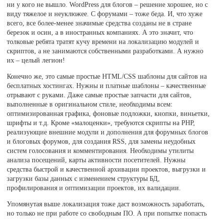
ни у кого не вышло. WordPress для блогов – решение хорошее, но с
виду тяжелое и неуклюжее. С форумами – тоже беда. И, что хуже
всего, все более-менее значимые средства созданы не в стране
березок и осин, а в иностранных компаниях. А это значит, что
толковые ребята тратят кучу времени на локализацию модулей и
скриптов, а не занимаются собственными разработками. А нужно
их – целый легион!
Конечно же, это самые простые HTML/CSS шаблоны для сайтов на
бесплатных хостингах. Нужны и платные шаблоны – качественные
отрывают с руками. Даже самые простые запчасти для сайтов,
выполненные в оригинальном стиле, необходимы всем:
оптимизированная графика, фоновые подложки, кнопки, виньетки,
шрифты и т.д. Кроме «малоценки», требуются скрипты на PHP,
реализующие внешние модули и дополнения для форумных блогов
и блоговых форумов, для создания RSS, для замены неудобных
систем голосования и комментирования. Необходимы утилиты
анализа посещений, карты активности посетителей. Нужны
средства быстрой и качественной архивации проектов, выгрузки и
загрузки базы данных с изменением структуры БД,
профилирования и оптимизации проектов, их валидации.
Упомянутая выше локализация тоже даст возможность заработать,
но только не при работе со свободным ПО. А при попытке попасть