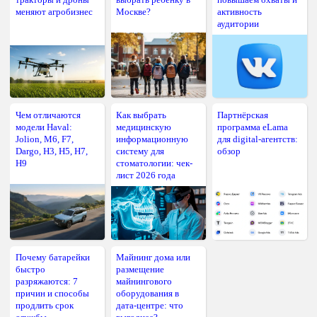
меняют агробизнес
Москве?
активность
аудитории
Чем отличаются
Как выбрать
Партнёрская
модели Haval:
медицинскую
программа eLama
Jolion, M6, F7,
информационную
для digital-агентств:
Dargo, H3, H5, H7,
систему для
обзор
H9
стоматологии: чек-
лист 2026 года
Почему батарейки
Майнинг дома или
быстро
размещение
разряжаются: 7
майнингового
причин и способы
оборудования в
продлить срок
дата-центре: что