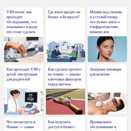
УЗИ почек: как
Где взять кредит на
Мешки под глазами
проходит
бизнес в Беларуси?
и усталый взгляд:
обследование, что
что нужно знать о
показывает и когда
блефаропластике
его стоит сделать
нижних век
Как проходит УЗИ у
Как сделать прогноз
Лазерная эпиляция
детей: инструкция
на теннис — анализ
для мужчин
для родителей
ключевых факторов
перед матчем
Что посмотреть в
Как получить
Премиальное
Пекине — самые
доступ в бизнес-
обслуживание в