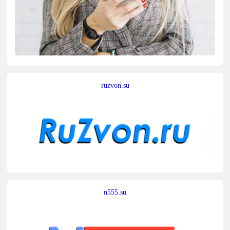
ruzvon.su
n555.su