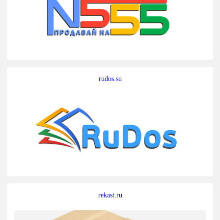
rudos.su
rekast.ru