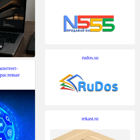
rudos.su
контент-
траслевые
rekast.ru