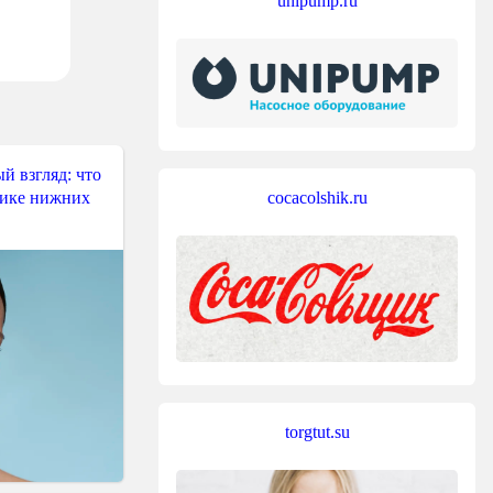
unipump.ru
й взгляд: что
тике нижних
cocacolshik.ru
torgtut.su