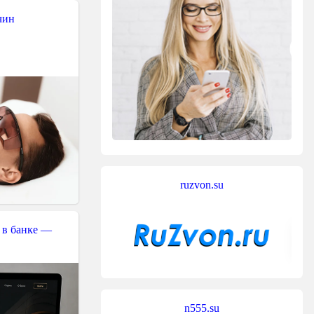
чин
ruzvon.su
 в банке —
n555.su