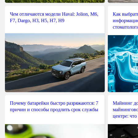
Чем отличаются модели Haval: Jolion, M6,
Как выбрат
F7, Dargo, H3, H5, H7, H9
информацио
стоматологи
Почему батарейки быстро разряжаются: 7
Майнинг до
причин и способы продлить срок службы
майнингово
центре: что