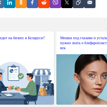
редит на бизнес в Беларуси?
Мешки под глазами и усталы
нужно знать о блефароплас
век