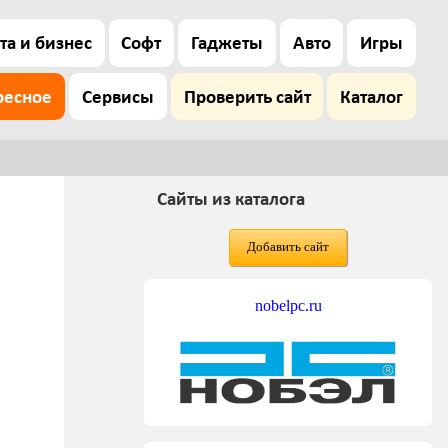
та и бизнес
Софт
Гаджеты
Авто
Игры
ресное
Сервисы
Проверить сайт
Каталог
Сайты из каталога
Добавить сайт
nobelpc.ru