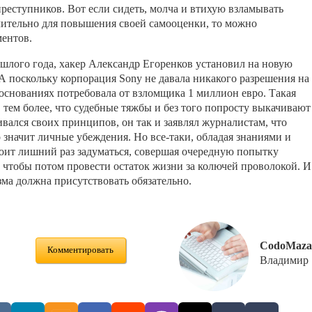
реступников. Вот если сидеть, молча и втихую взламывать
чительно для повышения своей самооценки, то можно
ментов.
ошлого года, хакер Александр Егоренков установил на новую
А поскольку корпорация Sony не давала никакого разрешения на
 основаниях потребовала от взломщика 1 миллион евро. Такая
 тем более, что судебные тяжбы и без того попросту выкачивают
вался своих принципов, он так и заявлял журналистам, что
то значит личные убеждения. Но все-таки, обладая знаниями и
оит лишний раз задуматься, совершая очередную попытку
, чтобы потом провести остаток жизни за колючей проволокой. И
зма должна присутствовать обязательно.
CodoMaza
Комментировать
Владимир