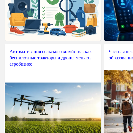
Автоматизация сельского хозяйства: как
Частная шко
беспилотные тракторы и дроны меняют
образовани
агробизнес