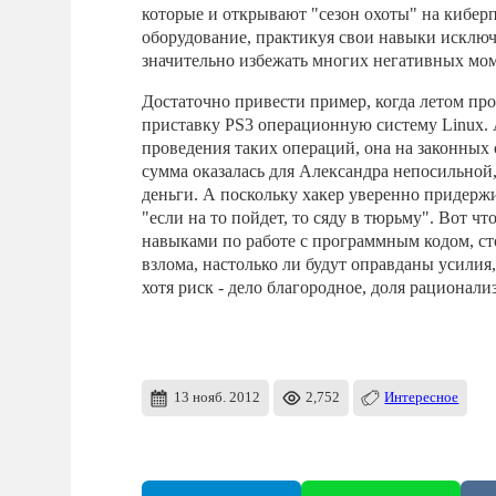
которые и открывают "сезон охоты" на киберп
оборудование, практикуя свои навыки исклю
значительно избежать многих негативных мо
Достаточно привести пример, когда летом пр
приставку PS3 операционную систему Linux. 
проведения таких операций, она на законных
сумма оказалась для Александра непосильной,
деньги. А поскольку хакер уверенно придержи
"если на то пойдет, то сяду в тюрьму". Вот ч
навыками по работе с программным кодом, ст
взлома, настолько ли будут оправданы усилия
хотя риск - дело благородное, доля рационали
13 нояб. 2012
2,752
Интересное