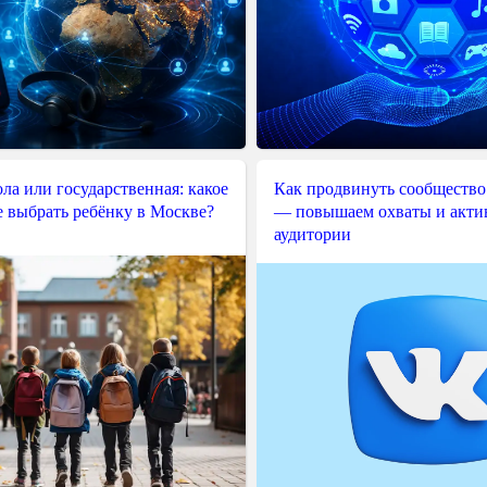
ла или государственная: какое
Как продвинуть сообщество
е выбрать ребёнку в Москве?
— повышаем охваты и акти
аудитории