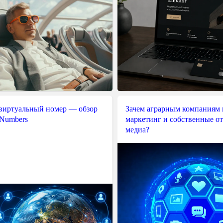
 виртуальный номер — обзор
Зачем аграрным компаниям 
 Numbers
маркетинг и собственные о
медиа?