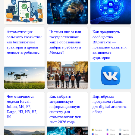
Автоматизация
Частная школа или
Как продвинуть
сельского хозяйства:
государственная:
сообщество
как беспилотные
какое образование
ВКонтакте —
тракторы и дроны
выбрать ребёнку в
повышаем охваты и
меняют агробизнес
Москве?
активность
аудитории
Чем отличаются
Как выбрать
Партнёрская
модели Haval:
медицинскую
программа eLama
Jolion, M6, F7,
информационную
для digital-агентств:
Dargo, H3, H5, H7,
систему для
обзор
H9
стоматологии: чек-
лист 2026 года