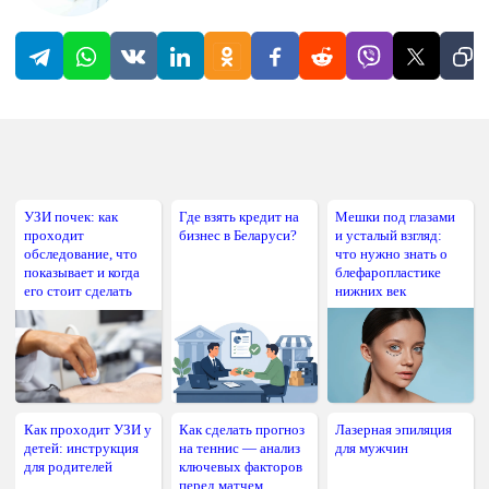
УЗИ почек: как
Где взять кредит на
Мешки под глазами
проходит
бизнес в Беларуси?
и усталый взгляд:
обследование, что
что нужно знать о
показывает и когда
блефаропластике
его стоит сделать
нижних век
Как проходит УЗИ у
Как сделать прогноз
Лазерная эпиляция
детей: инструкция
на теннис — анализ
для мужчин
для родителей
ключевых факторов
перед матчем