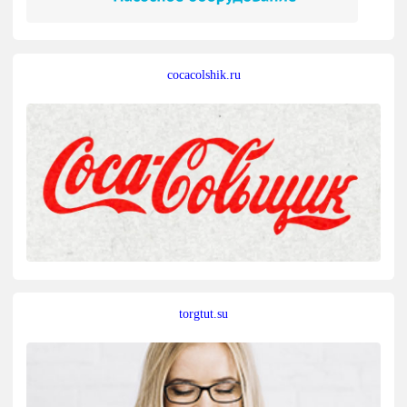
cocacolshik.ru
torgtut.su