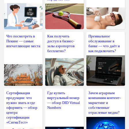
Что посмотреть в
Как получить
Премиальное
Пекине — самые
доступ в бизнес-
обслуживание в
впечатляющие места
залы аэропортов
банке — что даёт и
бесплатно?
как подключить?
Сертификация
Где купить
Зачем аграрным
продукции: что
виртуальный номер
компаниям контент-
нужно знать и где
— обзор DID Virtual
маркетинг и
оформить — обзор
Numbers
собственные
центра
отраслевые медиа?
сертификации
«СигмаТест»