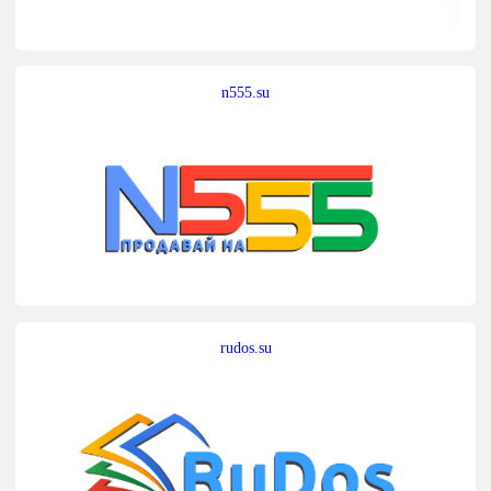
n555.su
rudos.su