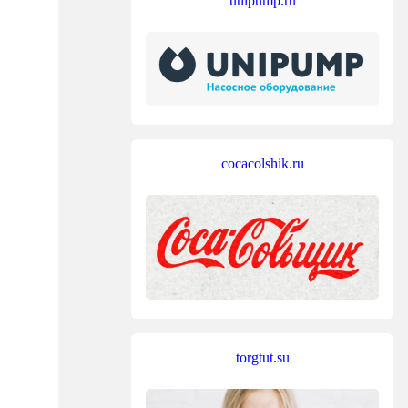
unipump.ru
cocacolshik.ru
torgtut.su