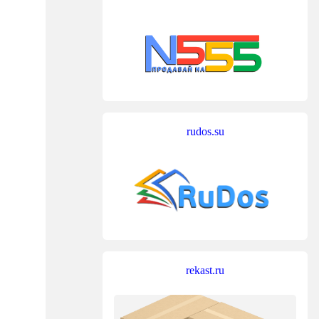
rudos.su
rekast.ru