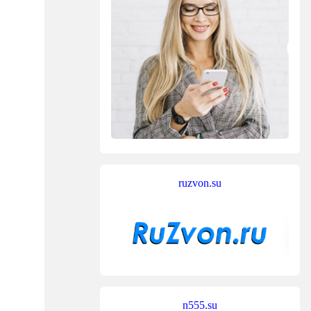
ruzvon.su
n555.su