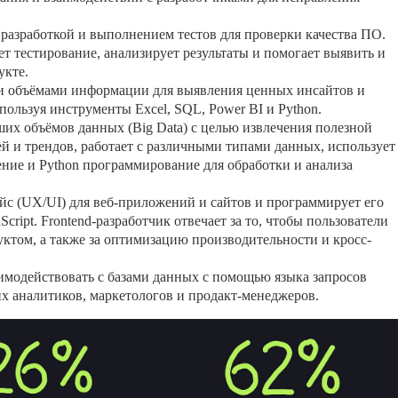
я разработкой и выполнением тестов для проверки качества ПО.
т тестирование, анализирует результаты и помогает выявить и
укте.
ми объёмами информации для выявления ценных инсайтов и
ользуя инструменты Excel, SQL, Power BI и Python.
ших объёмов данных (Big Data) с целью извлечения полезной
 и трендов, работает с различными типами данных, использует
ние и Python программирование для обработки и анализа
ейс (UX/UI) для веб-приложений и сайтов и программирует его
ript. Frontend-разработчик отвечает за то, чтобы пользователи
уктом, а также за оптимизацию производительности и кросс-
аимодействовать с базами данных с помощью языка запросов
х аналитиков, маркетологов и продакт-менеджеров.