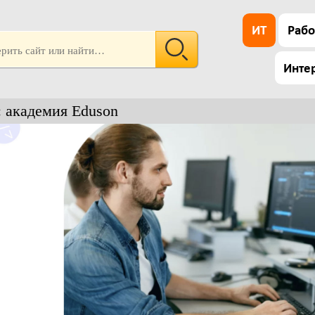
ИТ
Рабо
Инте
: академия Eduson