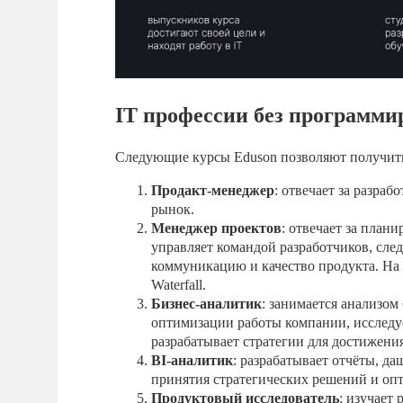
IT профессии без программи
Следующие курсы Eduson позволяют получить
Продакт-менеджер
: отвечает за разраб
рынок.
Менеджер проектов
: отвечает за план
управляет командой разработчиков, сле
коммуникацию и качество продукта. На к
Waterfall.
Бизнес-аналитик
: занимается анализом
оптимизации работы компании, исследуе
разрабатывает стратегии для достижения
BI-аналитик
: разрабатывает отчёты, д
принятия стратегических решений и оп
Продуктовый исследователь
: изучает