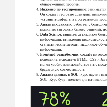
обнаруженных проблем.
Инженер по тестированию
: занимаетс
Он создаёт тестовые сценарии, выполняе
устранить дефекты в программном прод
Аналитик данных
: работает с больши
принятия выгодных бизнес-решений, исп
Data Science
: занимается анализом боль
информации, выявления закономерностей
статистические методы, машинное обуче
информации.
Frontend-разработчик
: создаёт интерф
поведение, используя HTML, CSS и JavaSc
могли удобно взаимодействовать с прод
браузерную совместимость.
Анализ данных в SQL
: курс научит вз
SQL. Курс будет полезен для начинающи