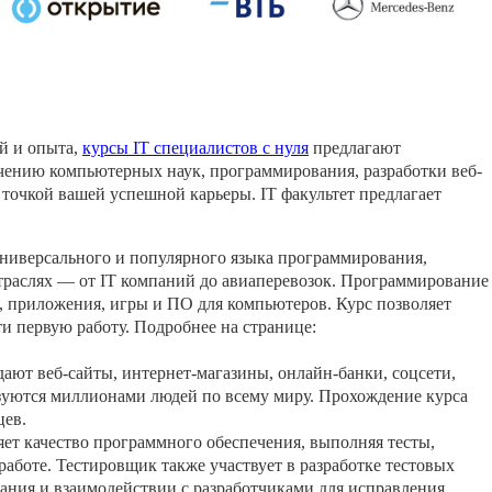
й и опыта,
курсы IT специалистов с нуля
предлагают
чению компьютерных наук, программирования, разработки веб-
й точкой вашей успешной карьеры. IT факультет предлагает
универсального и популярного языка программирования,
траслях — от IT компаний до авиаперевозок. Программирование
ы, приложения, игры и ПО для компьютеров. Курс позволяет
ти первую работу. Подробнее на странице:
здают веб-сайты, интернет-магазины, онлайн-банки, соцсети,
зуются миллионами людей по всему миру. Прохождение курса
цев.
яет качество программного обеспечения, выполняя тесты,
работе. Тестировщик также участвует в разработке тестовых
вания и взаимодействии с разработчиками для исправления