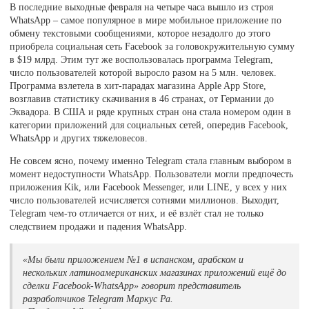
В последние выходные февраля на четыре часа вышло из строя
WhatsApp – самое популярное в мире мобильное приложение по
обмену текстовыми сообщениями, которое незадолго до этого
приобрела социальная сеть Facebook за головокружительную сумму
в $19 млрд. Этим тут же воспользовалась программа Telegram,
число пользователей которой выросло разом на 5 млн. человек.
Программа взлетела в хит-парадах магазина Apple App Store,
возглавив статистику скачивания в 46 странах, от Германии до
Эквадора. В США и ряде крупных стран она стала номером один в
категории приложений для социальных сетей, опередив Facebook,
WhatsApp и других тяжеловесов.
Не совсем ясно, почему именно Telegram стала главным выбором в
момент недоступности WhatsApp. Пользователи могли предпочесть
приложения Kik, или Facebook Messenger, или LINE, у всех у них
число пользователей исчисляется сотнями миллионов. Выходит,
Telegram чем-то отличается от них, и её взлёт стал не только
следствием продажи и падения WhatsApp.
«Мы были приложением №1 в испанском, арабском и
нескольких латиноамериканских магазинах приложений ещё до
сделки Facebook-WhatsApp» говорит представитель
разработчиков Telegram Маркус Ра.