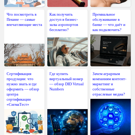
Что посмотреть в
Как получить
Премиальное
Пекине — самые
доступ в бизнес-
обслуживание в
впечатляющие места
залы аэропортов
банке — что даёт и
бесплатно?
как подключить?
Сертификация
Где купить
Зачем аграрным
продукции: что
виртуальный номер
компаниям контент-
нужно знать и где
— обзор DID Virtual
маркетинг и
оформить — обзор
Numbers
собственные
центра
отраслевые медиа?
сертификации
«СигмаТест»