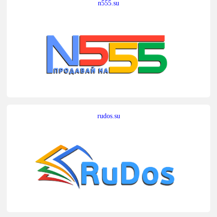
n555.su
rudos.su