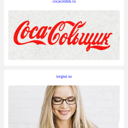
cocacolshik.ru
torgtut.su