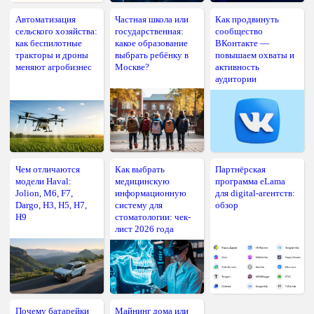
Автоматизация
Частная школа или
Как продвинуть
сельского хозяйства:
государственная:
сообщество
как беспилотные
какое образование
ВКонтакте —
тракторы и дроны
выбрать ребёнку в
повышаем охваты и
меняют агробизнес
Москве?
активность
аудитории
Чем отличаются
Как выбрать
Партнёрская
модели Haval:
медицинскую
программа eLama
Jolion, M6, F7,
информационную
для digital-агентств:
Dargo, H3, H5, H7,
систему для
обзор
H9
стоматологии: чек-
лист 2026 года
Почему батарейки
Майнинг дома или