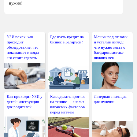
нужно!
УЗИ почек: как
Где взять кредит на
Мешки под глазами
проходит
бизнес в Беларуси?
и усталый взгляд:
обследование, что
что нужно знать о
показывает и когда
блефаропластике
его стоит сделать
нижних век
Как проходит УЗИ у
Как сделать прогноз
Лазерная эпиляция
детей: инструкция
на теннис — анализ
для мужчин
для родителей
ключевых факторов
перед матчем