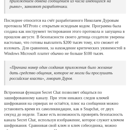
приложением обмена сообщением из числа имеющихся на
рынке», заявляют разработчики.
Последнее относится на счёт разработанного Николаем Дуровым
протокола MTProto с открытым исходным кодом. Программа была
создана как инструмент тестирования этого протокола и запущена в
прошлом августе. В безопасности своего детища создатели уверены
настолько, что готовы выплатить $200 тысяч тому, кто сможет её
взломать. Для сравнения, за нахождение критических уязвимостей в
Windows Microsoft платит обычно не больше $100 тысяч.
«Причина номер один создания приложения было желание
дать средство общения, которое не могли бы прослушать
российские власти», говорит Дуров.
Встроенная функция Secret Chat позволяет общаться по
зашифрованному каналу. При этом никаких следов ключей
шифрования на серверах не остаётся, плюс на сообщения можно
установить время их самоликвидации, как в Snapchat, от двух
секунд до недели. Также есть возможность проверять безопасность
канала Secret Chat, используя изображение, которое служит ключом
шифрования. Сравнивая свой ключ и ключ собеседника, можно