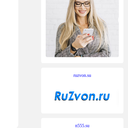
ruzvon.su
n555.su