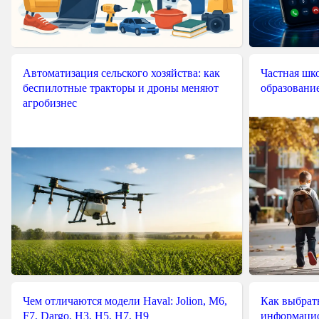
Автоматизация сельского хозяйства: как
Частная шко
беспилотные тракторы и дроны меняют
образовани
агробизнес
Чем отличаются модели Haval: Jolion, M6,
Как выбрат
F7, Dargo, H3, H5, H7, H9
информацио