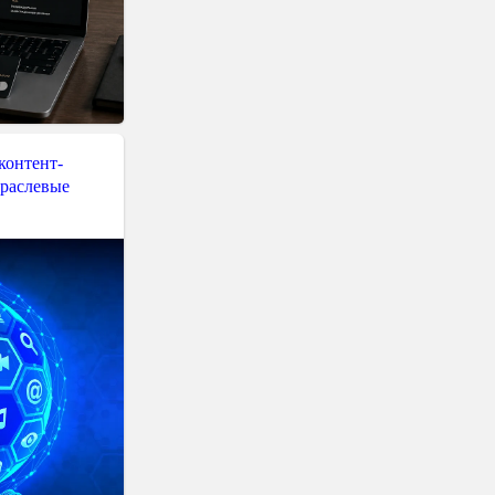
контент-
траслевые