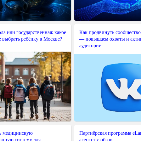
ла или государственная: какое
Как продвинуть сообщество
е выбрать ребёнку в Москве?
— повышаем охваты и акти
аудитории
ь медицинскую
Партнёрская программа eLama
нную систему для
агентств: обзор