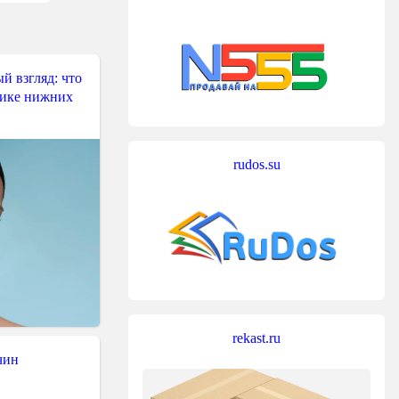
й взгляд: что
тике нижних
rudos.su
rekast.ru
чин