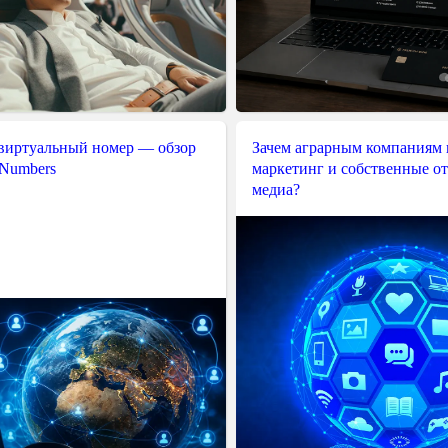
 виртуальный номер — обзор
Зачем аграрным компаниям 
 Numbers
маркетинг и собственные о
медиа?