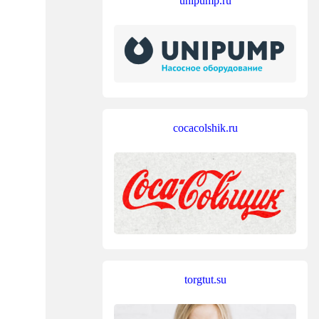
unipump.ru
cocacolshik.ru
torgtut.su