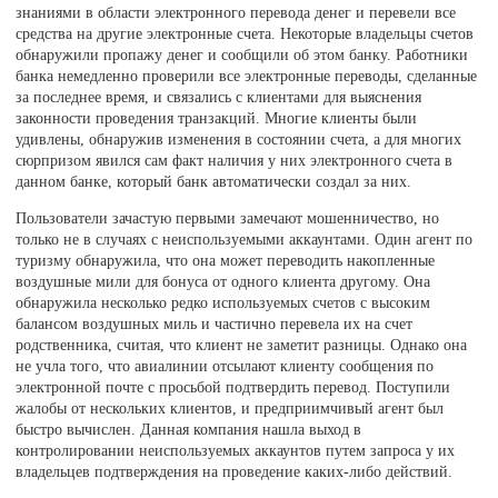
знаниями в области электронного перевода денег и перевели все
средства на другие электронные счета. Некоторые владельцы счетов
обнаружили пропажу денег и сообщили об этом банку. Работники
банка немедленно проверили все электронные переводы, сделанные
за последнее время, и связались с клиентами для выяснения
законности проведения транзакций. Многие клиенты были
удивлены, обнаружив изменения в состоянии счета, а для многих
сюрпризом явился сам факт наличия у них электронного счета в
данном банке, который банк автоматически создал за них.
Пользователи зачастую первыми замечают мошенничество, но
только не в случаях с неиспользуемыми аккаунтами. Один агент по
туризму обнаружила, что она может переводить накопленные
воздушные мили для бонуса от одного клиента другому. Она
обнаружила несколько редко используемых счетов с высоким
балансом воздушных миль и частично перевела их на счет
родственника, считая, что клиент не заметит разницы. Однако она
не учла того, что авиалинии отсылают клиенту сообщения по
электронной почте с просьбой подтвердить перевод. Поступили
жалобы от нескольких клиентов, и предприимчивый агент был
быстро вычислен. Данная компания нашла выход в
контролировании неиспользуемых аккаунтов путем запроса у их
владельцев подтверждения на проведение каких-либо действий.