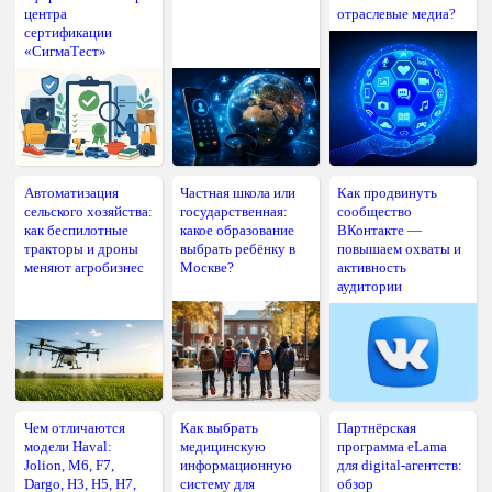
центра
отраслевые медиа?
сертификации
«СигмаТест»
Автоматизация
Частная школа или
Как продвинуть
сельского хозяйства:
государственная:
сообщество
как беспилотные
какое образование
ВКонтакте —
тракторы и дроны
выбрать ребёнку в
повышаем охваты и
меняют агробизнес
Москве?
активность
аудитории
Чем отличаются
Как выбрать
Партнёрская
модели Haval:
медицинскую
программа eLama
Jolion, M6, F7,
информационную
для digital-агентств:
Dargo, H3, H5, H7,
систему для
обзор