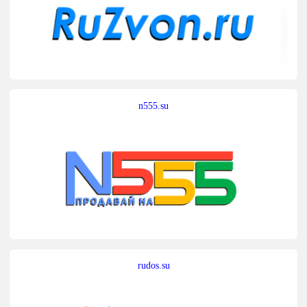
n555.su
rudos.su