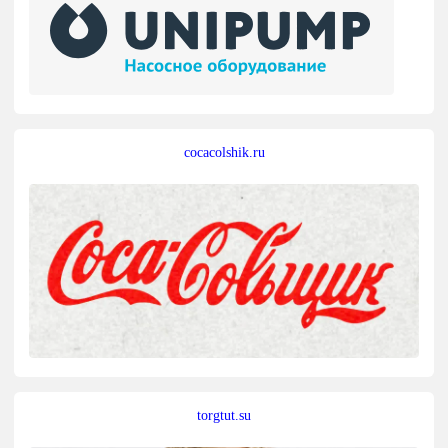
cocacolshik.ru
torgtut.su