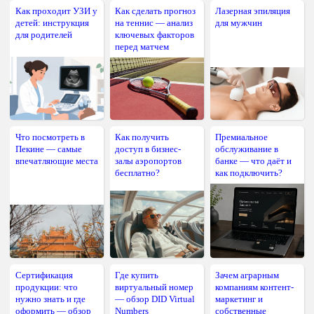
Как проходит УЗИ у
Как сделать прогноз
Лазерная эпиляция
детей: инструкция
на теннис — анализ
для мужчин
для родителей
ключевых факторов
перед матчем
Что посмотреть в
Как получить
Премиальное
Пекине — самые
доступ в бизнес-
обслуживание в
впечатляющие места
залы аэропортов
банке — что даёт и
бесплатно?
как подключить?
Сертификация
Где купить
Зачем аграрным
продукции: что
виртуальный номер
компаниям контент-
нужно знать и где
— обзор DID Virtual
маркетинг и
оформить — обзор
Numbers
собственные