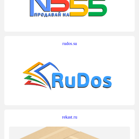
rudos.su
rekast.ru