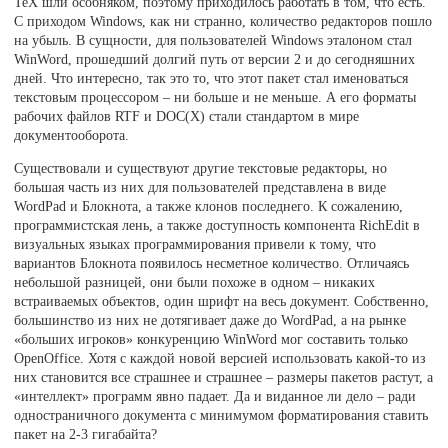
TeX шли особняком, поэтому приходилось работать в том, что есть.
С приходом Windows, как ни странно, количество редакторов пошло
на убыль. В сущности, для пользователей Windows эталоном стал
WinWord, прошедший долгий путь от версии 2 и до сегодняшних
дней. Что интересно, так это то, что этот пакет стал именоваться
текстовым процессором – ни больше и не меньше. А его форматы
рабочих файлов RTF и DOC(X) стали стандартом в мире
документооборота.
Существовали и существуют другие текстовые редакторы, но
большая часть из них для пользователей представлена в виде
WordPad и Блокнота, а также клонов последнего. К сожалению,
программистская лень, а также доступность компонента RichEdit в
визуальных языках программирования привели к тому, что
вариантов Блокнота появилось несметное количество. Отличаясь
небольшой разницей, они были похоже в одном – никаких
встраиваемых объектов, один шрифт на весь документ. Собственно,
большинство из них не дотягивает даже до WordPad, а на рынке
«больших игроков» конкуренцию WinWord мог составить только
OpenOffice. Хотя с каждой новой версией использовать какой-то из
них становится все страшнее и страшнее – размеры пакетов растут, а
«интеллект» программ явно падает. Да и виданное ли дело – ради
одностраничного документа с минимумом форматирования ставить
пакет на 2-3 гигабайта?