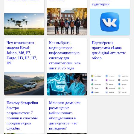
аудитории
Чем отличаются
Как выбрать
Партнёрская
модели Haval:
медицинскую
программа eLama
Jolion, M6, F7,
информационную
для digital-агентств:
Dargo, H3, H5, H7,
систему для
обзор
H9
стоматологии: чек-
лист 2026 года
Почему батарейки
Майнинг дома или
быстро
размещение
разряжаются: 7
майнингового
причин и способы
оборудования в
продлить срок
дата-центре: что
службы
выгоднее?