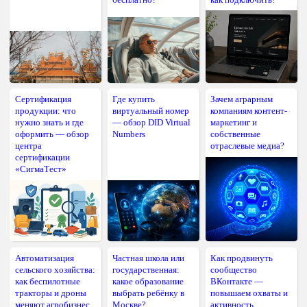
Сертификация
Где купить
Зачем аграрным
продукции: что
виртуальный номер
компаниям контент-
нужно знать и где
— обзор DID Virtual
маркетинг и
оформить — обзор
Numbers
собственные
центра
отраслевые медиа?
сертификации
«СигмаТест»
Автоматизация
Частная школа или
Как продвинуть
сельского хозяйства:
государственная:
сообщество
как беспилотные
какое образование
ВКонтакте —
тракторы и дроны
выбрать ребёнку в
повышаем охваты и
меняют агробизнес
Москве?
активность