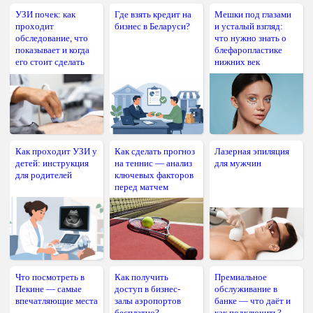
УЗИ почек: как
Где взять кредит на
Мешки под глазами
проходит
бизнес в Беларуси?
и усталый взгляд:
обследование, что
что нужно знать о
показывает и когда
блефаропластике
его стоит сделать
нижних век
Как проходит УЗИ у
Как сделать прогноз
Лазерная эпиляция
детей: инструкция
на теннис — анализ
для мужчин
для родителей
ключевых факторов
перед матчем
Что посмотреть в
Как получить
Премиальное
Пекине — самые
доступ в бизнес-
обслуживание в
впечатляющие места
залы аэропортов
банке — что даёт и
бесплатно?
как подключить?