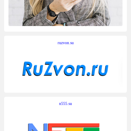
ruzvon.su
n555.su