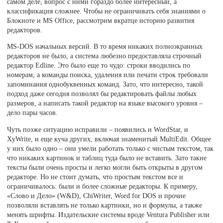
самом деле, вопрос с ними гораздо более интересный, а
классификация сложнее. Чтобы не ограничивать себя знаниями о
Блокноте и MS Office, рассмотрим вкратце историю развития
редакторов.
MS-DOS начальных версий. В то время никаких полноэкранных
редакторов не было, а система любезно предоставляла строчный
редактор Edline. Это было еще то чудо: строки вводились по
номерам, а команды поиска, удаления или печати строк требовали
запоминания однобуквенных команд. Зато, что интересно, такой
подход даже сегодня позволял бы редактировать файлы любых
размеров, а написать такой редактор на языке высокого уровня –
дело пары часов.
Чуть позже ситуацию исправили – появились и WordStar, и
XyWrite, и еще куча других, включая знаменитый MultiEdit. Общее
у них было одно – они умели работать только с чистым текстом, так
что никаких картинок и таблиц туда было не вставить. Зато такие
тексты были очень просты и легко могли быть открыты в другом
редакторе. Но не стоит думать, что простым текстом все и
ограничивалось: были и более сложные редакторы. К примеру,
«Слово и Дело» (W&D), ChiWriter, Word for DOS и прочие
позволяли вставлять не только картинки, но и формулы, а также
менять шрифты. Издательские системы вроде Ventura Publisher или