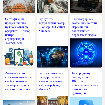
Сертификация
Где купить
Зачем аграрным
продукции: что
виртуальный номер
компаниям контент-
нужно знать и где
— обзор DID Virtual
маркетинг и
оформить — обзор
Numbers
собственные
центра
отраслевые медиа?
сертификации
«СигмаТест»
Автоматизация
Частная школа или
Как продвинуть
сельского хозяйства:
государственная:
сообщество
как беспилотные
какое образование
ВКонтакте —
тракторы и дроны
выбрать ребёнку в
повышаем охваты и
меняют агробизнес
Москве?
активность
аудитории