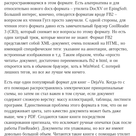
распространяющемся в этом формате. Есть альтернатива и для
относительно нового docx-формата – утилита DocXV от EpingSoft.
Больший интерес, конечно, отводится форматам вроде FB2 –
вопросом их чтения Гугл просто замучили. С одной стороны, для
чтения этого формата давно есть замечательный браузер CoolReader
3 (CR3), который снимает все вопросы по этому формату. Но есть
один хитрый трюк, которые многие не знают. Формат FB2
представляет собой XML-документ, очень похожий на HTML, но
имеющий специфические теги: указание на аннотации, авторство,
встроенные изображения и т.д. Таким образом, чтобы «просто
читать» документ, достаточно переименовать fb2 в html, и он
откроется хоть в обычном браузере, хоть в WinWord. С потерей
лишних тегов, но все же лучше чем ничего.
Есть еще один популярный формат для книг – DejaVu. Когда-то с
его помощью распространялись электрические принципиальные
схемы, но затем он стал важен в том случае, если документ
содержит сложную верстку: массу иллюстраций, таблицы, листинги
программ. Единственная проблема этого формата в том, что он не
поддерживает цвета, зато качество документа может быть даже
выше, чем у PDF. Создаются такие книги посредством
сканирования оригинала, что исключает ручные опечатки (как после
работы FineReader). Документы эти упакованы, но все же имеют
довольно большой объем. Читаются такие книги с помощью утилит