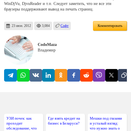
WinDjVu, DjvuReader и т.п. Следует заметить, что не все эти
браузеры поддерживают вывод на печать страниц.
23 июн. 2012
3,084
Софт
Комментировать
CodoMaza
Владимир
УЗИ почек: как
Где взять кредит на
Мешки под глазами
проходит
бизнес в Беларуси?
и усталый взгляд:
обследование, что
что нужно знать о