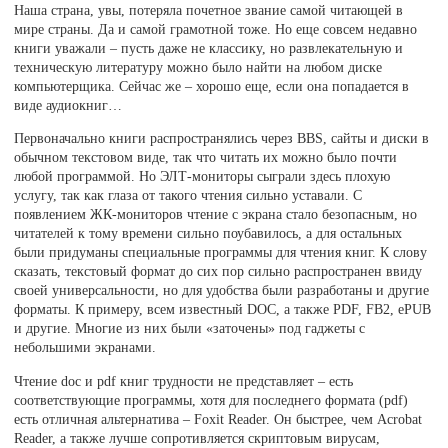
Наша страна, увы, потеряла почетное звание самой читающей в
мире страны. Да и самой грамотной тоже. Но еще совсем недавно
книги уважали – пусть даже не классику, но развлекательную и
техническую литературу можно было найти на любом диске
компьютерщика. Сейчас же – хорошо еще, если она попадается в
виде аудиокниг…
Первоначально книги распространялись через BBS, сайты и диски в
обычном текстовом виде, так что читать их можно было почти
любой программой. Но ЭЛТ-мониторы сыграли здесь плохую
услугу, так как глаза от такого чтения сильно уставали. С
появлением ЖК-мониторов чтение с экрана стало безопасным, но
читателей к тому времени сильно поубавилось, а для остальных
были придуманы специальные программы для чтения книг. К слову
сказать, текстовый формат до сих пор сильно распространен ввиду
своей универсальности, но для удобства были разработаны и другие
форматы. К примеру, всем известный DOC, а также PDF, FB2, ePUB
и другие. Многие из них были «заточены» под гаджеты с
небольшими экранами.
Чтение doc и pdf книг трудности не представляет – есть
соответствующие программы, хотя для последнего формата (pdf)
есть отличная альтернатива – Foxit Reader. Он быстрее, чем Acrobat
Reader, а также лучше сопротивляется скриптовым вирусам,