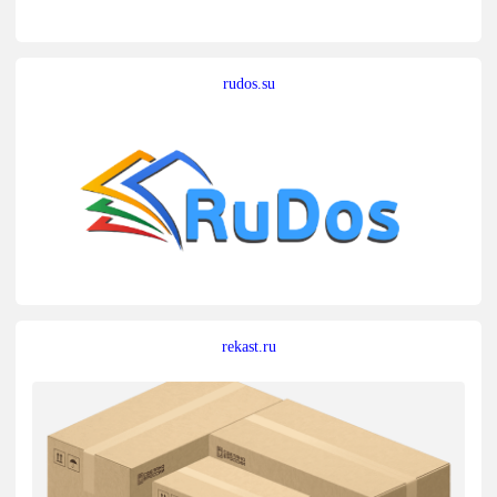
rudos.su
rekast.ru