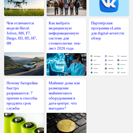
Чем отличаются
Как выбрать
Партнёрская
модели Haval:
медицинскую
программа eLama
Jolion, M6, F7,
информационную
для digital-агентств:
Dargo, H3, H5, H7,
систему для
обзор
H9
стоматологии: чек-
лист 2026 года
Почему батарейки
Майнинг дома или
быстро
размещение
разряжаются: 7
майнингового
причин и способы
оборудования в
продлить срок
дата-центре: что
службы
выгоднее?