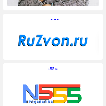
ruzvon.su
n555.su