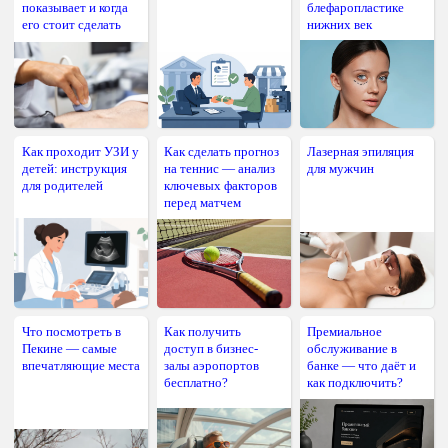
показывает и когда
блефаропластике
его стоит сделать
нижних век
Как проходит УЗИ у
Как сделать прогноз
Лазерная эпиляция
детей: инструкция
на теннис — анализ
для мужчин
для родителей
ключевых факторов
перед матчем
Что посмотреть в
Как получить
Премиальное
Пекине — самые
доступ в бизнес-
обслуживание в
впечатляющие места
залы аэропортов
банке — что даёт и
бесплатно?
как подключить?