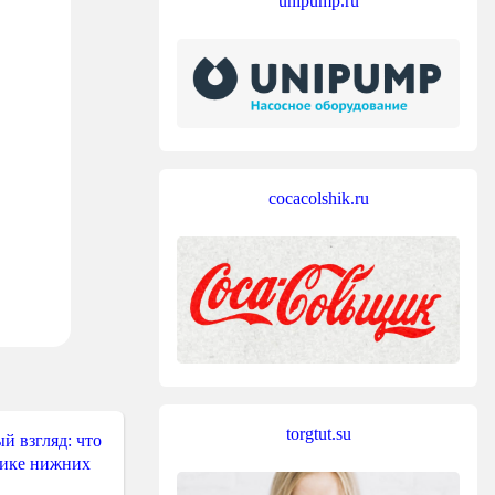
unipump.ru
cocacolshik.ru
torgtut.su
й взгляд: что
тике нижних