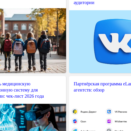
аудитории
ь медицинскую
Партнёрская программа eLama
нную систему для
агентств: обзор
и: чек-лист 2026 года