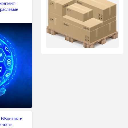
контент-
траслевые
 ВКонтакте
вность