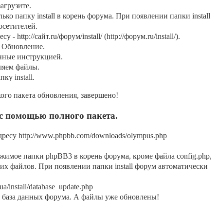
агрузите.
ько папку install в корень форума. При появлении папки install
осетителей.
 http://сайт.ru/форум/install/ (http://форум.ru/install/).
у Обновление.
нные инструкцией.
ляем файлы.
у install.
го пакета обновления, завершено!
с помощью полного пакета.
ресу http://www.phpbb.com/downloads/olympus.php
жимое папки phpBB3 в корень форума, кроме файла config.php,
щих файлов. При появлении папки install форум автоматически
a/install/database_update.php
 база данных форума. А файлы уже обновлены!