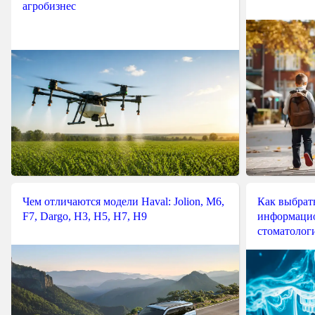
агробизнес
Чем отличаются модели Haval: Jolion, M6,
Как выбрат
F7, Dargo, H3, H5, H7, H9
информацио
стоматологи