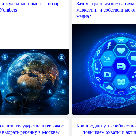
 виртуальный номер — обзор
Зачем аграрным компаниям 
 Numbers
маркетинг и собственные о
медиа?
ла или государственная: какое
Как продвинуть сообщество
е выбрать ребёнку в Москве?
— повышаем охваты и акти