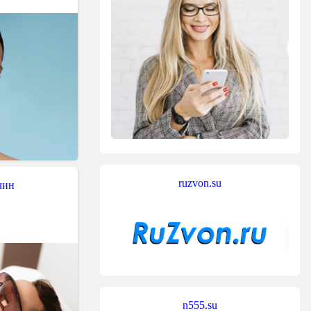
ruzvon.su
чин
n555.su