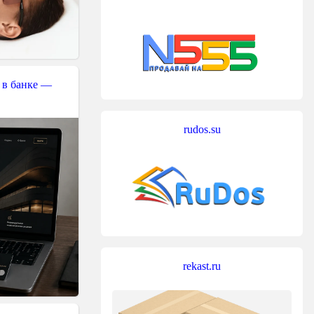
 в банке —
rudos.su
rekast.ru