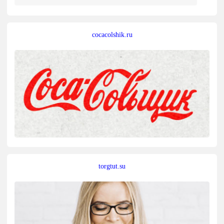
cocacolshik.ru
torgtut.su