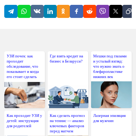
УЗИ почек: как
Где взять кредит на
Мешки под глазами
проходит
бизнес в Беларуси?
и усталый взгляд:
обследование, что
что нужно знать о
показывает и когда
блефаропластике
его стоит сделать
нижних век
Как проходит УЗИ у
Как сделать прогноз
Лазерная эпиляция
детей: инструкция
на теннис — анализ
для мужчин
для родителей
ключевых факторов
перед матчем