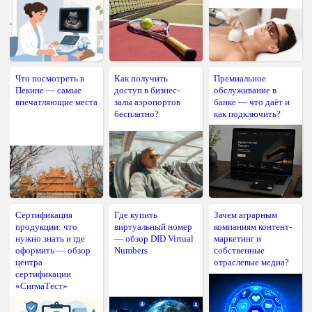
Что посмотреть в
Как получить
Премиальное
Пекине — самые
доступ в бизнес-
обслуживание в
впечатляющие места
залы аэропортов
банке — что даёт и
бесплатно?
как подключить?
Сертификация
Где купить
Зачем аграрным
продукции: что
виртуальный номер
компаниям контент-
нужно знать и где
— обзор DID Virtual
маркетинг и
оформить — обзор
Numbers
собственные
центра
отраслевые медиа?
сертификации
«СигмаТест»