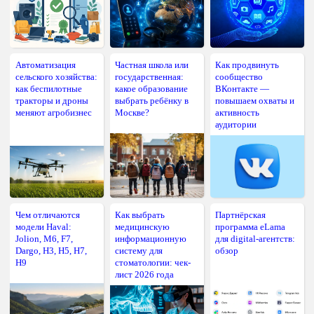
Автоматизация
Частная школа или
Как продвинуть
сельского хозяйства:
государственная:
сообщество
как беспилотные
какое образование
ВКонтакте —
тракторы и дроны
выбрать ребёнку в
повышаем охваты и
меняют агробизнес
Москве?
активность
аудитории
Чем отличаются
Как выбрать
Партнёрская
модели Haval:
медицинскую
программа eLama
Jolion, M6, F7,
информационную
для digital-агентств:
Dargo, H3, H5, H7,
систему для
обзор
H9
стоматологии: чек-
лист 2026 года