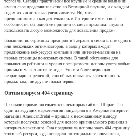
торговле. Сегодня практически все крупные и средние компании
имеют свое представительство во Всемирной паутине, и с каждым
годом их число только увеличивается. Но, хотя
предпринимательская деятельность в Интернете имеет свои
особенности, основной ее принцип остается прежним: «нужно
использовать любую возможность для повышения продаж».
Большинство серьезных предприятий держит в своем штате одного
или нескольких оптимизаторов, в задачу которых входит
продвижение веб-ресурса компании или интенет-магазина на
первые страницы поисковых систем. В такой обстановке для
повышения рейтинга и уровня посещаемости используются любые
приемы и маркетинговые ходы. Это тем более верно для
неординарных решений, способных повысить эффективность
продаж там, где другие только теряют.
Оптимизируем 404 страницу
Проанализировав посещаемость некоторых сайтов, Ширли Тан -
один из ведущих маркетологов популярного в Америке интернет-
магазина AmericanBridal – пришла к неожиданному выводу,
который послужил основой для нового оригинального решения в
интернет-маркетинге. Она предложила использовать 404 страницу
этого веб-ресурса, куда попадали потенциальные покупатели,