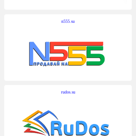
n555.su
rudos.su