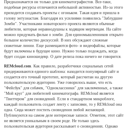
Предназначается он только для кинематографистов. Все-таки,
подобные ресурсы отличаются небольшой активностью. Из-за этого
приходится создавать проекты с огоньком. Такая идея и пришла в
голову энтузиастам. Благодаря их усилиями появились "Заблудшие
Зомби". Участниками новаторского проекта являются обычные
любители, которые неравнодушны к ходящим мертвецам. На сайте
можно придумать фильм о зомби. Для единомышленников открыто
большое количество дискуссий. В них обсуждают сложные
сюжетные линии. Еще размещаются фото- и видеофайлы, которые
будут включены в будущее кино. Нужно только подождать, когда
будет создан киношедевр. О дате релиза пока ничего не говорится.
REMcloud.com
. Как правило, разработчики социальных сетей
придерживаются единого шаблона: находится популярный сайт и
создается его точный прототип, который рассчитан на другую
пользовательскую аудиторию. Уже говорилось выше, что есть
"Фейсбук" для собачек, "Одноклассники" для заключенных, а также
"Мой круг" для любителей кинематографа. REMcloud является
"Твиттером" для сновидений. Если в стандартном микроблоге,
каждый пользователь создает ленту с записями, то у REMcloud она
одна. Сюда может постить сновидения любой желающий.
Публикуются на самом деле интересные записи. Отметим, этот сайт
не является уникальным в своем роде. Не только здесь
пользовательская аудитория рассказывает о сновидениях. Однако