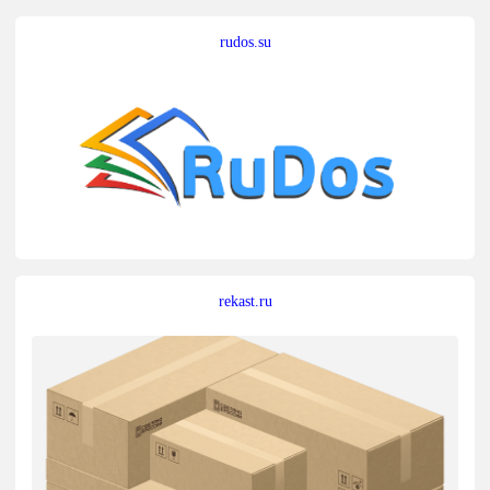
rudos.su
rekast.ru