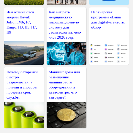
Чем отличаются
Как выбрать
Партнёрская
модели Haval:
медицинскую
программа eLama
Jolion, M6, F7,
информационную
для digital-агентств:
Dargo, H3, H5, H7,
систему для
обзор
H9
стоматологии: чек-
лист 2026 года
Почему батарейки
Майнинг дома или
быстро
размещение
разряжаются: 7
майнингового
причин и способы
оборудования в
продлить срок
дата-центре: что
службы
выгоднее?