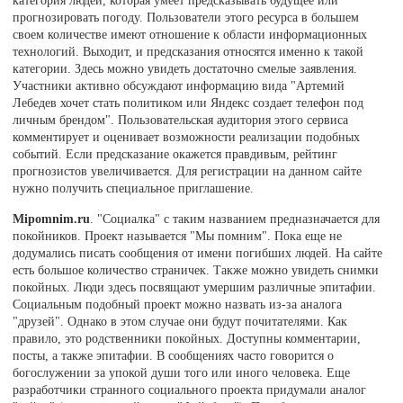
категория людей, которая умеет предсказывать будущее или
прогнозировать погоду. Пользователи этого ресурса в большем
своем количестве имеют отношение к области информационных
технологий. Выходит, и предсказания относятся именно к такой
категории. Здесь можно увидеть достаточно смелые заявления.
Участники активно обсуждают информацию вида "Артемий
Лебедев хочет стать политиком или Яндекс создает телефон под
личным брендом". Пользовательская аудитория этого сервиса
комментирует и оценивает возможности реализации подобных
событий. Если предсказание окажется правдивым, рейтинг
прогнозистов увеличивается. Для регистрации на данном сайте
нужно получить специальное приглашение.
Mipomnim.ru
. "Социалка" с таким названием предназначается для
покойников. Проект называется "Мы помним". Пока еще не
додумались писать сообщения от имени погибших людей. На сайте
есть большое количество страничек. Также можно увидеть снимки
покойных. Люди здесь посвящают умершим различные эпитафии.
Социальным подобный проект можно назвать из-за аналога
"друзей". Однако в этом случае они будут почитателями. Как
правило, это родственники покойных. Доступны комментарии,
посты, а также эпитафии. В сообщениях часто говорится о
богослужении за упокой души того или иного человека. Еще
разработчики странного социального проекта придумали аналог