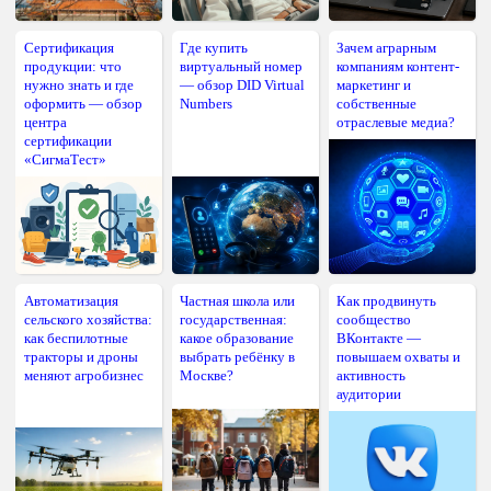
Сертификация
Где купить
Зачем аграрным
продукции: что
виртуальный номер
компаниям контент-
нужно знать и где
— обзор DID Virtual
маркетинг и
оформить — обзор
Numbers
собственные
центра
отраслевые медиа?
сертификации
«СигмаТест»
Автоматизация
Частная школа или
Как продвинуть
сельского хозяйства:
государственная:
сообщество
как беспилотные
какое образование
ВКонтакте —
тракторы и дроны
выбрать ребёнку в
повышаем охваты и
меняют агробизнес
Москве?
активность
аудитории