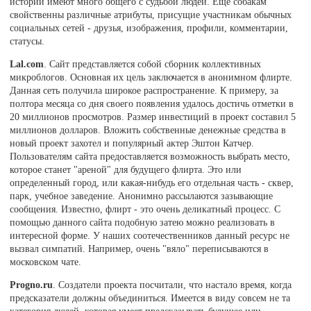
истории имеют много общего с судьбой людей. Еще собакам
свойственны различные атрибуты, присущие участникам обычных
социальных сетей - друзья, изображения, профили, комментарии,
статусы.
Lal.com
. Сайт представляется собой сборник коллективных
микроблогов. Основная их цель заключается в анонимном флирте.
Данная сеть получила широкое распространение. К примеру, за
полтора месяца со дня своего появления удалось достичь отметки в
20 миллионов просмотров. Размер инвестиций в проект составил 5
миллионов долларов. Вложить собственные денежные средства в
новый проект захотел и популярный актер Эштон Катчер.
Пользователям сайта предоставляется возможность выбрать место,
которое станет "ареной" для будущего флирта. Это или
определенный город, или какая-нибудь его отдельная часть - сквер,
парк, учебное заведение. Анонимно рассылаются зазывающие
сообщения. Известно, флирт - это очень деликатный процесс. С
помощью данного сайта подобную затею можно реализовать в
интересной форме. У наших соотечественников данный ресурс не
вызвал симпатий. Например, очень "вяло" переписываются в
московском чате.
Progno.ru
. Создатели проекта посчитали, что настало время, когда
предсказатели должны объединиться. Имеется в виду совсем не та