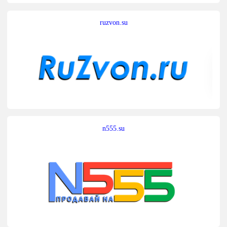
ruzvon.su
n555.su