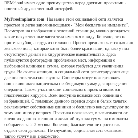
REMcloud имеет одно преимущество перед другими проектами -
понятный дружественный интерфейс.
MyFreeImplants.com
. Название этой социальной сети является
простым и легко запоминающимся - "Мои бесплатные импланты".
Посмотрев на изображения основной страницы, можно догадаться,
какие искусственные части тела имеются в виду. Конечно, это не
протезы зубов, а грудь из силикона. Проект предназначается для лиц
женского пола, которые хотят быть более красивыми, однако у них
отсутствуют деньги на хирургическое вмешательство. Здесь
публикуются фотографии проблемных мест, информация о
выбранной клинике и сумма, которая требуется для увеличения
груди. Не считая женщин, в социальной сети регистрируются еще
две пользовательские группы. Спонсоры могут пожертвовать
понравившимся пациенткам необходимую сумму для проведения
операции. Также участниками социального проекта являются
пластические хирурги. Всем доступна возможность общения с
избранницей. С помощью данного сервиса люди в белых халатах
рекламируют собственные клиники и бесплатно консультируют по
тому или иному вопросу. Практика показывает, в зависимости от
внешних данных женщин и желаний нужная сумма на импланты
собирается за 2-3 месяца. Конечно, благодетели не просто так
отдают свои деньжата. Не случайно, социальная сеть оказывает
такую услугу как знакомство.