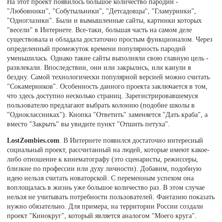
На этот проект появилось большое количество пародий -
"Любовники", "Собутыльники", "Детсадовцы", "Гламурники",
"Одноглазики". Были и вымышленные сайты, картинки которых
"весели" в Интернете. Все-таки, большая часть на самом деле
существовала и обладала достаточно простым функционалом. Через
определенный промежуток времени популярность пародий
уменьшилась. Однако такие сайты выполняли свою главную цель -
развлекали. Впоследствии, они или закрылись, или канули в
бездну. Самой технологически популярной версией можно считать
"Сокамерников". Особенность данного проекта заключается в том,
что здесь доступно несколько страниц. Зарегистрировавшемуся
пользователю предлагают выбрать колонию (подобие школы в
"Одноклассниках"). Кнопка "Ответить" заменяется "Дать краба", а
вместо "Закрыть" вы увидите пункт "Отшить петуха".
LostZombies.com
. В Интернете появился достаточно интересный
социальный проект, рассчитанный на людей, которые имеют какое-
либо отношение к кинематографу (это сценаристы, режиссеры,
близкие по профессии или духу личности). Добавим, подобную
идею нельзя считать новаторской. С переменным успехом она
воплощалась в жизнь уже большое количество раз. В этом случае
нельзя не учитывать потребности пользователей. Фантазию показать
нужно обязательно. Для примера, на территории России создали
проект "Кинокруг", который является аналогом "Моего круга".