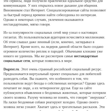
эти сервисы, люди получили практически идеальное средство для
коммуникации. У них открылось новое дыхание для общения.
Виновником стал Интернет. Специализированные сайты позволяют
за быстрый период времени найти собеседника по интересам.
Однако в некоторых случаях, увлечения оказываются
нестандартными, мягко говоря.
Из-за популярности социальных сетей мир узнал о настоящих
гигантах. Их пользовательская аудитория исчисляется миллионами.
Об этом слышал даже ленивый (если, конечно, заглядывал в
Интернет). Кроме всего, на лидеров данной области было создано
огромное количество реплик и пародий. Обычными клонами уже
никого не удивишь. Мы же рассмотрим самые
нестандартные
социальные сети
, которые появились в мире.
Dogster.ru
. Этот очень странный российский социальный ресурс.
Предназначается виртуальный проект специально для любителей
разводить собак. Вы скажите, что особенного в том, что
пользователи ведут беседы о собственных интересах? Однако здесь
печатают не люди, а их четвероногие друзья. Еще на сайте
публикуются объявления о бездомных животных, которые потеряли
своего хозяина. Разуму человека не понять, что говорят "зверушки".
На ласки бездомные собаки реагируют холодно. Однако своего
хозяина легко узнают. Хватает здесь и трогательных рассказов. Эти