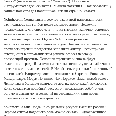
"лайку" (неотъемлемой части "Фейсбука"). Подобным
инструментом здесь считается "Минута молчания". Пользователей у
социальной сети для покойников, как ни странно, хватает.
Ncludr.com
. Социальных проектов различной направленности
расплодилось как грибов после сильного ливня. Несложно
предположить, что спрос есть и на их пародии. Конечно, основное
количество из них распространяется в качестве скриншотов сайтов,
которые не существуют. Однако Ncludr - это реальная с
технологической точки зрения пародия. Новому пользователю во
время регистрации предлагают заполнить анкету. Рассматривая
ответы, сайт в автоматическом режиме создает человеку
подходящий профиль. Основная страничка и анкета будут
отличаться пародией на пункты, которые используют разработчики
известных социальных сетей. В Ncludr есть странички "постоянных"
посетителей. Например, можно вспомнить о Скрепке, Рональде
МакДональде, Мэрри Поппинс, Чак Норрисе, Пластиковой голове
Линкольна и большом количестве других персонажей фольклора.
Когда создавался подобный ресурс, он представлял собой очень
острую и смешную пародию. И на сегодняшний день портал
отличается большой популярностью.
Sokamernik.com
. Мода на социальные ресурсы накрыла россиян.
Первым сайтом подобного рода можно считать "Одноклассников".