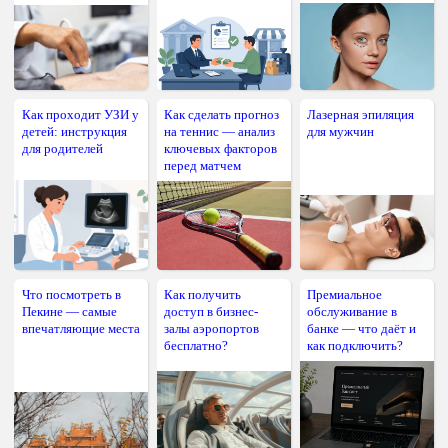
Как проходит УЗИ у
Как сделать прогноз
Лазерная эпиляция
детей: инструкция
на теннис — анализ
для мужчин
для родителей
ключевых факторов
перед матчем
Что посмотреть в
Как получить
Премиальное
Пекине — самые
доступ в бизнес-
обслуживание в
впечатляющие места
залы аэропортов
банке — что даёт и
бесплатно?
как подключить?