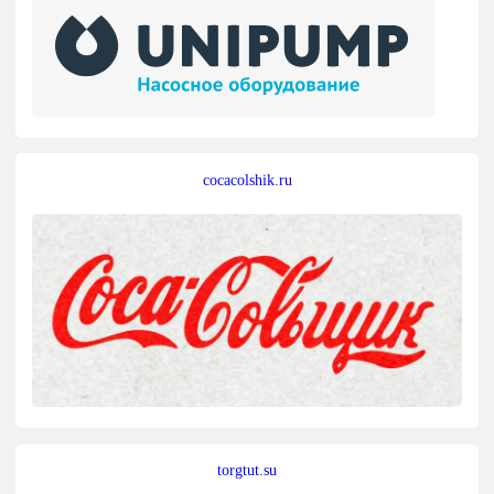
cocacolshik.ru
torgtut.su