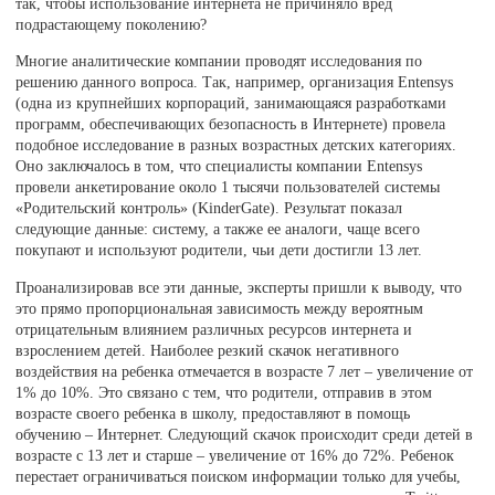
так, чтобы использование интернета не причиняло вред
подрастающему поколению?
Многие аналитические компании проводят исследования по
решению данного вопроса. Так, например, организация Entensys
(одна из крупнейших корпораций, занимающаяся разработками
программ, обеспечивающих безопасность в Интернете) провела
подобное исследование в разных возрастных детских категориях.
Оно заключалось в том, что специалисты компании Entensys
провели анкетирование около 1 тысячи пользователей системы
«Родительский контроль» (KinderGate). Результат показал
следующие данные: систему, а также ее аналоги, чаще всего
покупают и используют родители, чьи дети достигли 13 лет.
Проанализировав все эти данные, эксперты пришли к выводу, что
это прямо пропорциональная зависимость между вероятным
отрицательным влиянием различных ресурсов интернета и
взрослением детей. Наиболее резкий скачок негативного
воздействия на ребенка отмечается в возрасте 7 лет – увеличение от
1% до 10%. Это связано с тем, что родители, отправив в этом
возрасте своего ребенка в школу, предоставляют в помощь
обучению – Интернет. Следующий скачок происходит среди детей в
возрасте с 13 лет и старше – увеличение от 16% до 72%. Ребенок
перестает ограничиваться поиском информации только для учебы,