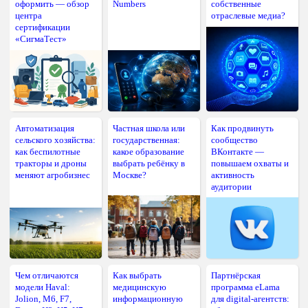
оформить — обзор
Numbers
собственные
центра
отраслевые медиа?
сертификации
«СигмаТест»
Автоматизация
Частная школа или
Как продвинуть
сельского хозяйства:
государственная:
сообщество
как беспилотные
какое образование
ВКонтакте —
тракторы и дроны
выбрать ребёнку в
повышаем охваты и
меняют агробизнес
Москве?
активность
аудитории
Чем отличаются
Как выбрать
Партнёрская
модели Haval:
медицинскую
программа eLama
Jolion, M6, F7,
информационную
для digital-агентств: