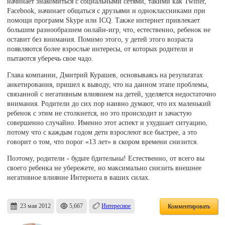
начинает знакомиться с социальными сетями, такими как Twitter,
Facebook, начинает общаться с друзьями и одноклассниками при
помощи программ Skype или ICQ. Также интернет привлекает
большим разнообразием онлайн-игр, что, естественно, ребенок не
оставит без внимания. Помимо этого, у детей этого возраста
появляются более взрослые интересы, от которых родители и
пытаются уберечь свое чадо.
Глава компании, Дмитрий Курашев, основываясь на результатах
анкетирования, пришел к выводу, что на данном этапе проблемы,
связанной с негативным влиянием на детей, уделяется недостаточно
внимания. Родители до сих пор наивно думают, что их маленький
ребенок с этим не столкнется, но это происходит и зачастую
совершенно случайно. Именно этот аспект и ухудшает ситуацию,
потому что с каждым годом дети взрослеют все быстрее, а это
говорит о том, что порог «13 лет» в скором времени снизится.
Поэтому, родители - будьте бдительны! Естественно, от всего вы
своего ребенка не убережете, но максимально снизить внешнее
негативное влияние Интернета в ваших силах.
23 мая 2012
5,667
Интересное
Комментировать