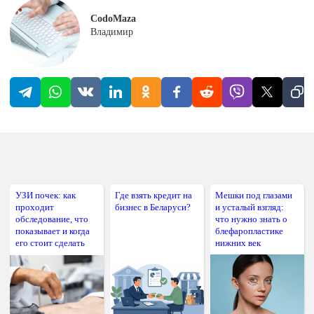
CodoMaza
Владимир
УЗИ почек: как
Где взять кредит на
Мешки под глазами
проходит
бизнес в Беларуси?
и усталый взгляд:
обследование, что
что нужно знать о
показывает и когда
блефаропластике
его стоит сделать
нижних век