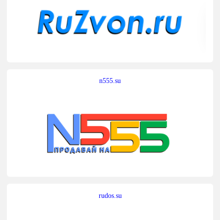
n555.su
rudos.su