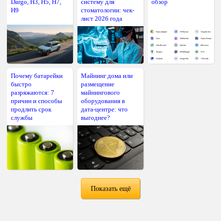
Dargo, H3, H5, H7,
систему для
обзор
H9
стоматологии: чек-
лист 2026 года
Почему батарейки
Майнинг дома или
быстро
размещение
разряжаются: 7
майнингового
причин и способы
оборудования в
продлить срок
дата-центре: что
службы
выгоднее?
Показать ещё