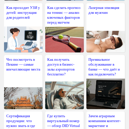
Как проходит УЗИ у
Как сделать прогноз
Лазерная эпиляция
детей: инструкция
на теннис — анализ
для мужчин
для родителей
ключевых факторов
перед матчем
Что посмотреть в
Как получить
Премиальное
Пекине — самые
доступ в бизнес-
обслуживание в
впечатляющие места
залы аэропортов
банке — что даёт и
бесплатно?
как подключить?
Сертификация
Где купить
Зачем аграрным
продукции: что
виртуальный номер
компаниям контент-
нужно знать и где
— обзор DID Virtual
маркетинг и