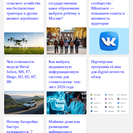
сельского хозяйства:
государственная:
сообщество
как беспилотные
какое образование
ВКонтакте —
тракторы и дроны
выбрать ребёнку в
повышаем охваты и
меняют агробизнес
Москве?
активность
аудитории
Чем отличаются
Как выбрать
Партнёрская
модели Haval:
медицинскую
программа eLama
Jolion, M6, F7,
информационную
для digital-агентств:
Dargo, H3, H5, H7,
систему для
обзор
H9
стоматологии: чек-
лист 2026 года
Почему батарейки
Майнинг дома или
быстро
размещение
разряжаются: 7
майнингового