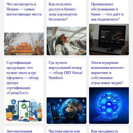
Что посмотреть в
Как получить
Премиальное
Пекине — самые
доступ в бизнес-
обслуживание в
впечатляющие места
залы аэропортов
банке — что даёт и
бесплатно?
как подключить?
Сертификация
Где купить
Зачем аграрным
продукции: что
виртуальный номер
компаниям контент-
нужно знать и где
— обзор DID Virtual
маркетинг и
оформить — обзор
Numbers
собственные
центра
отраслевые медиа?
сертификации
«СигмаТест»
Автоматизация
Частная школа или
Как продвинуть