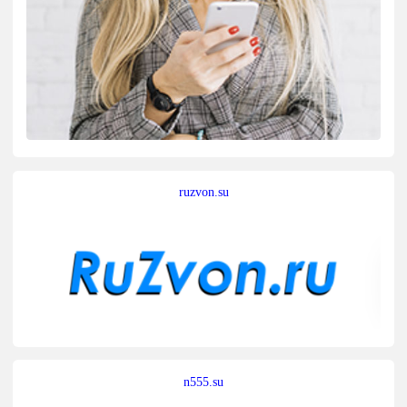
ruzvon.su
n555.su