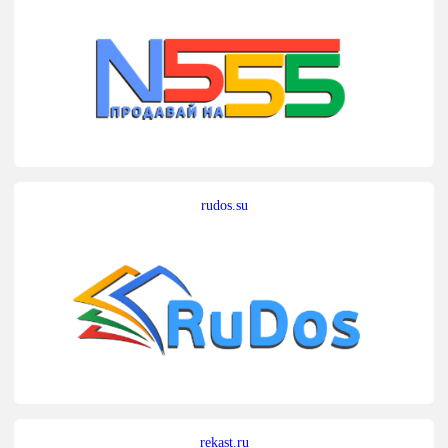
rudos.su
rekast.ru