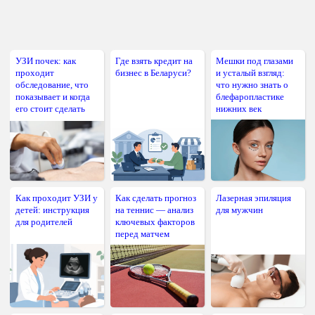
УЗИ почек: как
Где взять кредит на
Мешки под глазами
проходит
бизнес в Беларуси?
и усталый взгляд:
обследование, что
что нужно знать о
показывает и когда
блефаропластике
его стоит сделать
нижних век
Как проходит УЗИ у
Как сделать прогноз
Лазерная эпиляция
детей: инструкция
на теннис — анализ
для мужчин
для родителей
ключевых факторов
перед матчем