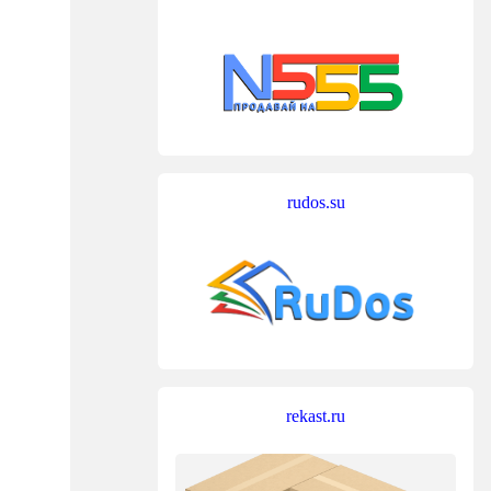
rudos.su
rekast.ru