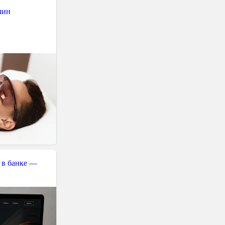
чин
 в банке —