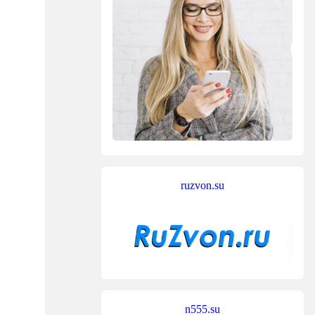
ruzvon.su
n555.su