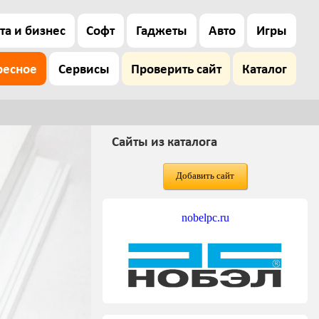
та и бизнес
Софт
Гаджеты
Авто
Игры
ресное
Сервисы
Проверить сайт
Каталог
Сайты из каталога
Добавить сайт
nobelpc.ru