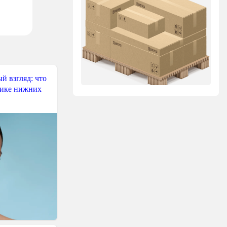
й взгляд: что
тике нижних