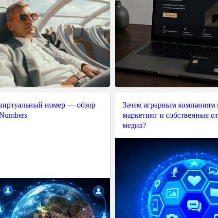
 виртуальный номер — обзор
Зачем аграрным компаниям 
 Numbers
маркетинг и собственные о
медиа?