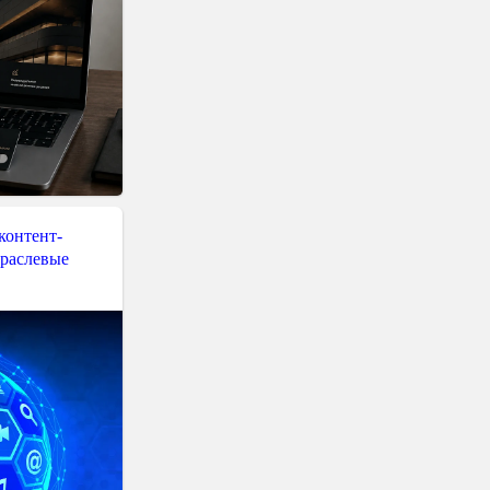
контент-
траслевые