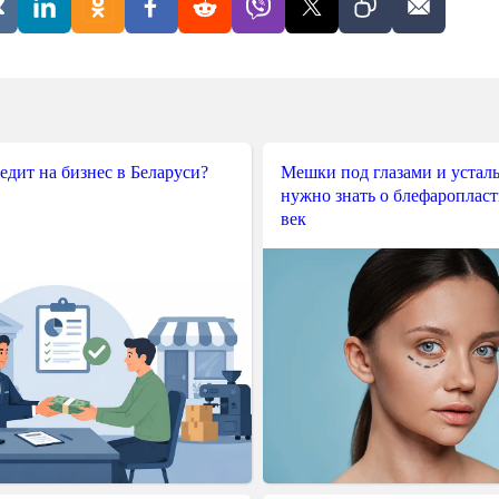
редит на бизнес в Беларуси?
Мешки под глазами и усталы
нужно знать о блефароплас
век