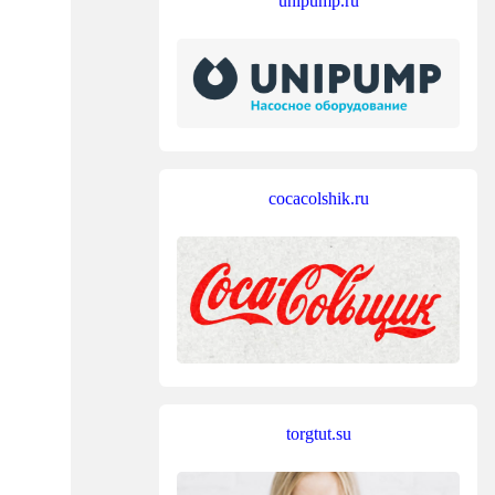
unipump.ru
cocacolshik.ru
torgtut.su