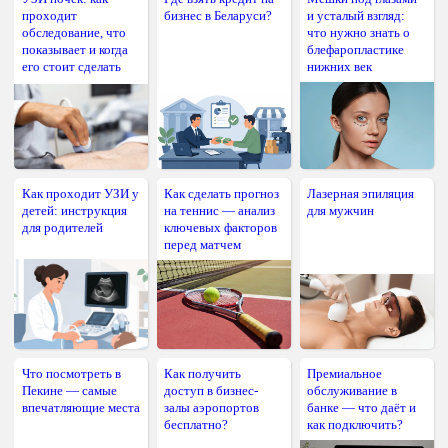
проходит
бизнес в Беларуси?
и усталый взгляд:
обследование, что
что нужно знать о
показывает и когда
блефаропластике
его стоит сделать
нижних век
Как проходит УЗИ у
Как сделать прогноз
Лазерная эпиляция
детей: инструкция
на теннис — анализ
для мужчин
для родителей
ключевых факторов
перед матчем
Что посмотреть в
Как получить
Премиальное
Пекине — самые
доступ в бизнес-
обслуживание в
впечатляющие места
залы аэропортов
банке — что даёт и
бесплатно?
как подключить?