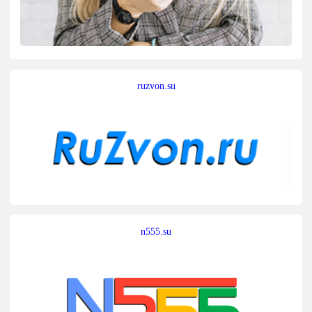
ruzvon.su
n555.su