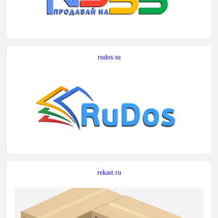
rudos.su
rekast.ru