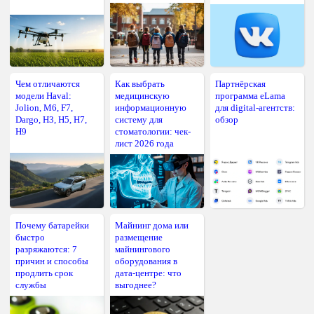
Чем отличаются
Как выбрать
Партнёрская
модели Haval:
медицинскую
программа eLama
Jolion, M6, F7,
информационную
для digital-агентств:
Dargo, H3, H5, H7,
систему для
обзор
H9
стоматологии: чек-
лист 2026 года
Почему батарейки
Майнинг дома или
быстро
размещение
разряжаются: 7
майнингового
причин и способы
оборудования в
продлить срок
дата-центре: что
службы
выгоднее?