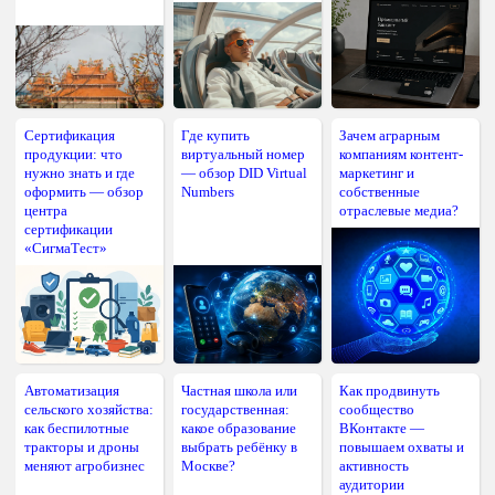
Сертификация
Где купить
Зачем аграрным
продукции: что
виртуальный номер
компаниям контент-
нужно знать и где
— обзор DID Virtual
маркетинг и
оформить — обзор
Numbers
собственные
центра
отраслевые медиа?
сертификации
«СигмаТест»
Автоматизация
Частная школа или
Как продвинуть
сельского хозяйства:
государственная:
сообщество
как беспилотные
какое образование
ВКонтакте —
тракторы и дроны
выбрать ребёнку в
повышаем охваты и
меняют агробизнес
Москве?
активность
аудитории