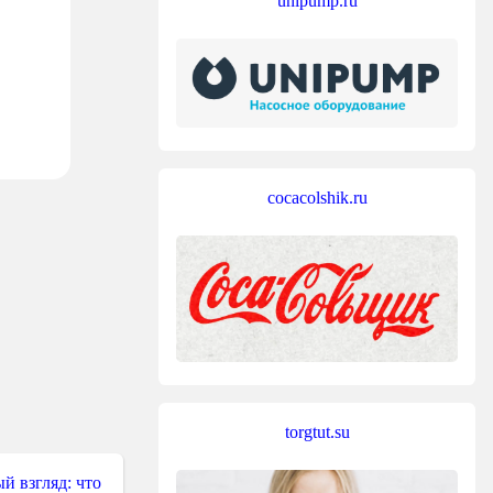
unipump.ru
cocacolshik.ru
torgtut.su
й взгляд: что