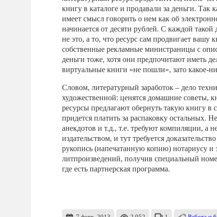
книгу в каталоге и продавали за деньги. Так 
имеет смысл говорить о нем как об электронн
начинается от десяти рублей. С каждой такой
не это, а то, что ресурс сам продвигает вашу 
собственные рекламные министраницы с описа
деньги тоже, хотя они предпочитают иметь д
виртуальные книги «не пошли», зато какое-н
Словом, литературный заработок – дело техни
художественной: ценятся домашние советы, кн
ресурсы предлагают обернуть такую книгу в с
придется платить за распаковку остальных. Н
анекдотов и т.д., т.е. требуют компиляции, а 
издательством, и тут требуется доказательств
рукопись (напечатанную копию) нотариусу и з
литпроизведений, получив специальный номер
где есть партнерская программа.