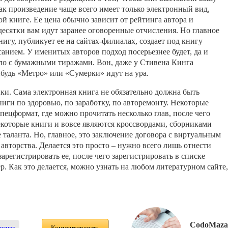
как произведение чаще всего имеет только электронный вид,
ой книге. Ее цена обычно зависит от рейтинга автора и
 десятки вам идут заранее оговоренные отчисления. Но главное
книгу, публикует ее на сайтах-филиалах, создает под книгу
нием. У именитых авторов подход посерьезнее будет, да и
ело с бумажными тиражами. Вон, даже у Стивена Кинга
ибудь «Метро» или «Сумерки» идут на ура.
ки. Сама электронная книга не обязательно должна быть
иги по здоровью, по заработку, по авторемонту. Некоторые
пецформат, где можно прочитать несколько глав, после чего
екоторые книги и вовсе являются кроссвордами, сборниками
не таланта. Но, главное, это заключение договора с виртуальным
о авторства. Делается это просто – нужно всего лишь отнести
арегистрировать ее, после чего зарегистрировать в списке
. Как это делается, можно узнать на любом литературном сайте,
CodoMaza