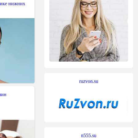
тике нижних
ruzvon.su
чин
n555.su