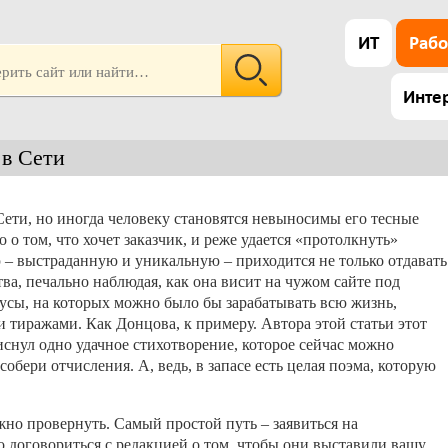
ИТ
Рабо
Инте
 в Сети
Сети, но иногда человеку становятся невыносимы его тесные
 о том, что хочет заказчик, и реже удается «протолкнуть»
ю – выстраданную и уникальную – приходится не только отдавать
тва, печально наблюдая, как она висит на чужом сайте под
усы, на которых можно было бы зарабатывать всю жизнь,
 тиражами. Как Донцова, к примеру. Автора этой статьи этот
тиснул одно удачное стихотворение, которое сейчас можно
собери отчисления. А, ведь, в запасе есть целая поэма, которую
можно провернуть. Самый простой путь – заявиться на
о договориться с редакцией о том, чтобы они выставили вашу