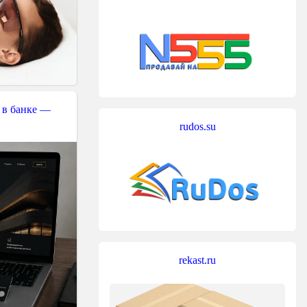
 в банке —
rudos.su
rekast.ru