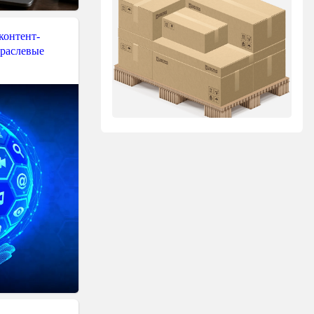
контент-
траслевые