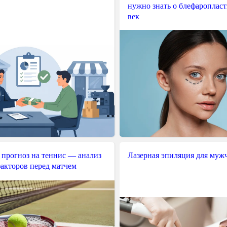
нужно знать о блефароплас
век
 прогноз на теннис — анализ
Лазерная эпиляция для муж
акторов перед матчем