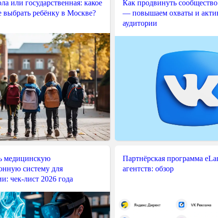
ла или государственная: какое
Как продвинуть сообщество
е выбрать ребёнку в Москве?
— повышаем охваты и акти
аудитории
ь медицинскую
Партнёрская программа eLama
нную систему для
агентств: обзор
и: чек-лист 2026 года