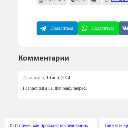
7 февр. 2013
2,952
1
Работа и 
Поделиться
Поделиться
Комментарии
Анонимно,
19 апр. 2014
I cannot tell a lie, that really helped.
УЗИ почек: как проходит обследование,
Где взять к