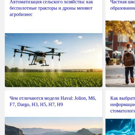
Автоматизация сельского хозяйства: как
Частная шко
беспилотные тракторы и дроны меняют
образовани
агробизнес
Чем отличаются модели Haval: Jolion, M6,
Как выбрат
F7, Dargo, H3, H5, H7, H9
информацио
стоматологи