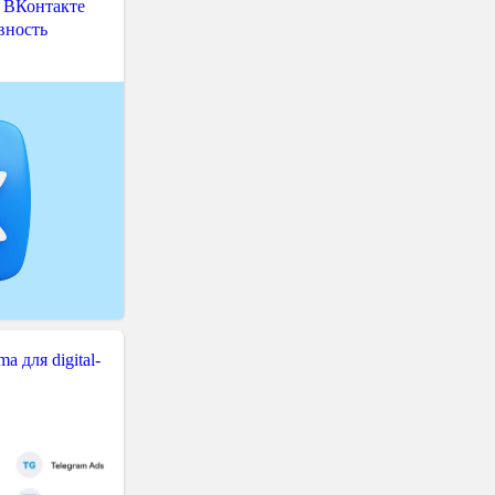
 ВКонтакте
вность
 для digital-