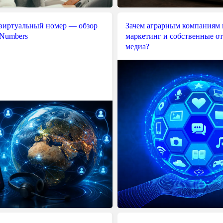
 виртуальный номер — обзор
Зачем аграрным компаниям 
 Numbers
маркетинг и собственные о
медиа?