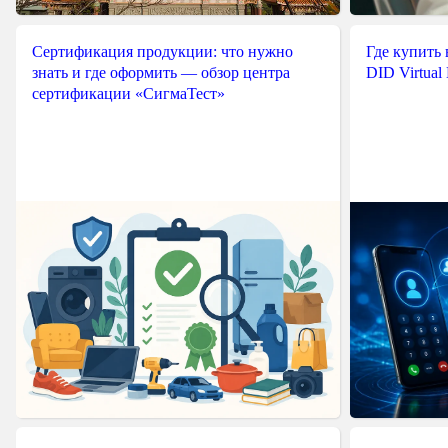
Сертификация продукции: что нужно
Где купить
знать и где оформить — обзор центра
DID Virtual
сертификации «СигмаТест»