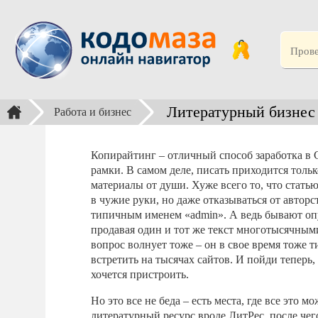
Литературный бизнес
Работа и бизнес
Копирайтинг – отличный способ заработка в 
рамки. В самом деле, писать приходится только
материалы от души. Хуже всего то, что стать
в чужие руки, но даже отказываться от авторс
типичным именем «admin». А ведь бывают оп
продавая один и тот же текст многотысячными
вопрос волнует тоже – он в свое время тоже 
встретить на тысячах сайтов. И пойди теперь, 
хочется пристроить.
Но это все не беда – есть места, где все это 
литературный ресурс вроде ЛитРес, после чег