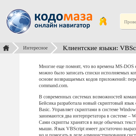
Клиентские языки: VBScr
Интересное
Многие еще помнят, что во времена MS-DOS с
можно было записать списки исполняемых ком
основе возвращаемых кодов приложений: пере
command.com.
В современных системах возможностей команд
Бейсика разработала новый скриптовый язык 
Basic. Управляет скриптами в системе Window
занимаются два интерпретатора в системе – Ws
Сами скрипты хранятся в виде обычных текс
мыши. Язык VBScript имеет достаточно выраз
но и помогать в деле администрирования сис