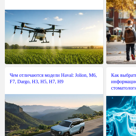
Чем отличаются модели Haval: Jolion, M6,
Как выбрат
F7, Dargo, H3, H5, H7, H9
информацио
стоматологи