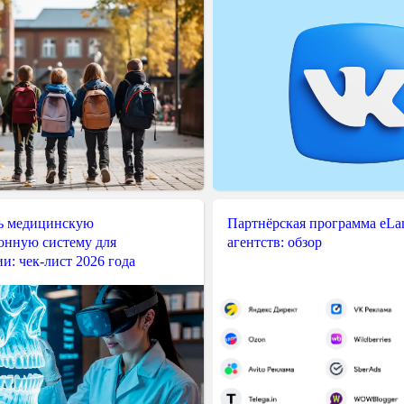
ь медицинскую
Партнёрская программа eLama
нную систему для
агентств: обзор
и: чек-лист 2026 года