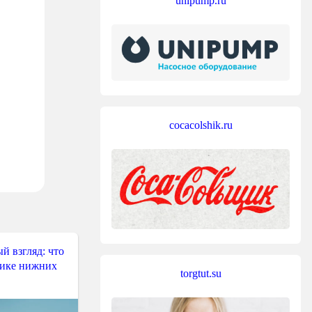
unipump.ru
cocacolshik.ru
й взгляд: что
тике нижних
torgtut.su