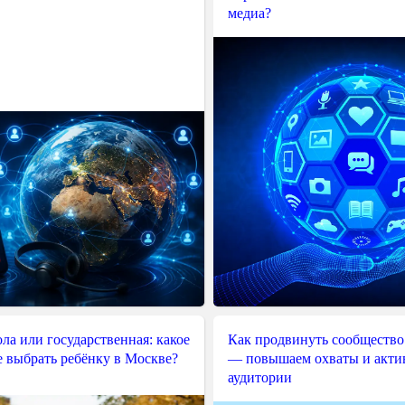
медиа?
ла или государственная: какое
Как продвинуть сообщество
е выбрать ребёнку в Москве?
— повышаем охваты и акти
аудитории