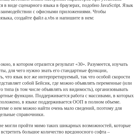
 в виде сценарного языка в браузерах, подобно JavaScript. Язык
и взаимодействии с офисными приложениями. Чтобы
зыка, создайте файл a.vbs и напишите в нем:
окно, в котором отразится результат «30». Разумеется, изучать
ты, для чего нужно знать его стандартные функции,
ь, что язык все же интерпретируемый, так что особой скорости
редставляет собой Бейсик, где можно объявлять переменные (или
о типа (в том числе объявлять их видимость), организовывать
артные функции. Поддерживается работа с массивами, в которых
положено, в языке поддерживается ООП в полном объеме.
стеме о нем можно найти очень мало сведений, поэтому для
дельные справочники.
 не могли пройти мимо таких шикарных возможностей, которые
о встретить большое количество вредоносного софта –