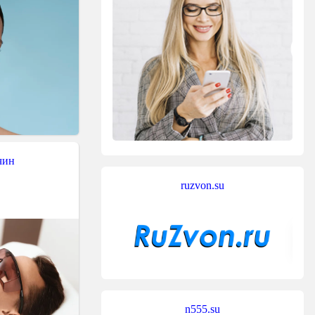
чин
ruzvon.su
n555.su