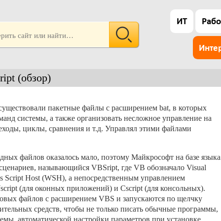
ИТ
Рабо
Инте
ipt (обзор)
уществовали пакетные файлы с расширением bat, в которых
анд системы, а также организовать несложное управление на
ходы, циклы, сравнения и т.д. Управлял этими файлами
ных файлов оказалось мало, поэтому Майкрософт на базе языка
сценариев, называющийся VBSript, где VB обозначало Visual
s Script Host (WSH), а непосредственным управлением
cript (для оконных приложений) и Cscript (для консольных).
товых файлов с расширением VBS и запускаются по щелчку
ительных средств, чтобы не только писать обычные программы,
темы, автоматической настройки параметров при установке