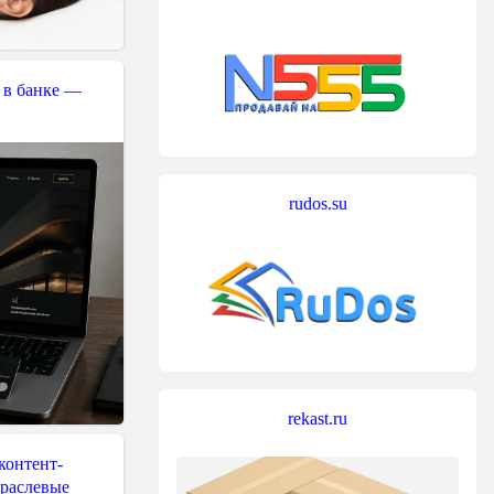
 в банке —
rudos.su
rekast.ru
контент-
траслевые