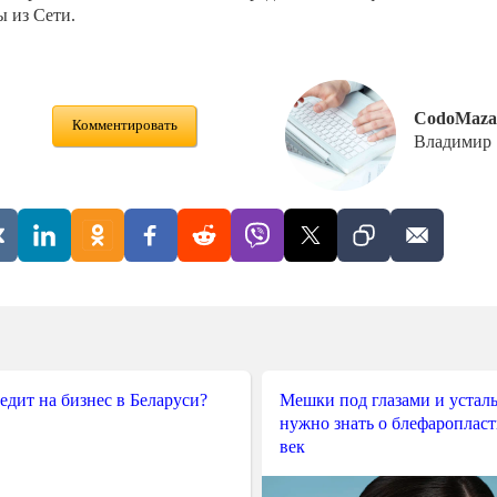
ы из Сети.
CodoMaza
Комментировать
Владимир
редит на бизнес в Беларуси?
Мешки под глазами и усталы
нужно знать о блефароплас
век