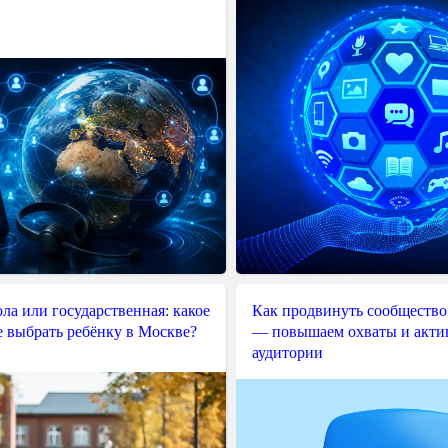
ла или государственная: какое
Как продвинуть сообщество
е выбрать ребёнку в Москве?
— повышаем охваты и акти
аудитории