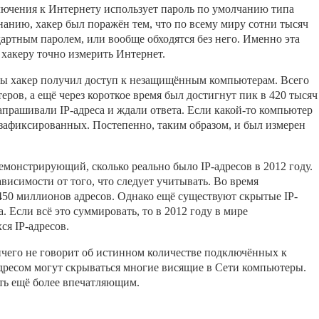
лючения к Интернету использует пароль по умолчанию типа
знанию, хакер был поражён тем, что по всему миру сотни тысяч
артным паролем, или вообще обходятся без него. Именно эта
 хакеру точно измерить Интернет.
ы хакер получил доступ к незащищённым компьютерам. Всего
еров, а ещё через короткое время был достигнут пик в 420 тысяч
рашивали IP-адреса и ждали ответа. Если какой-то компьютер
 зафиксированных. Постепенно, таким образом, и был измерен
емонстрирующий, сколько реально было IP-адресов в 2012 году.
висимости от того, что следует учитывать. Во время
50 миллионов адресов. Однако ещё существуют скрытые IP-
. Если всё это суммировать, то в 2012 году в мире
ся IP-адресов.
ничего не говорит об истинном количестве подключённых к
дресом могут скрываться многие висящие в Сети компьютеры.
ыть ещё более впечатляющим.