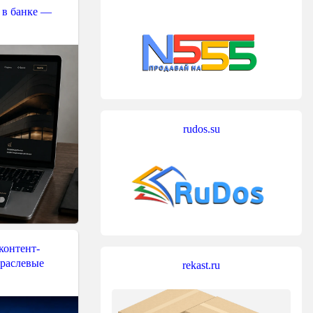
 в банке —
rudos.su
контент-
траслевые
rekast.ru