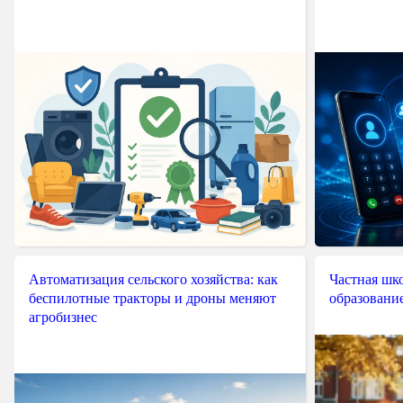
Автоматизация сельского хозяйства: как
Частная шко
беспилотные тракторы и дроны меняют
образовани
агробизнес