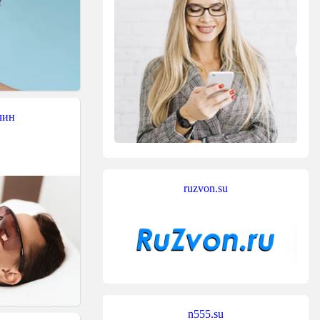
чин
ruzvon.su
n555.su