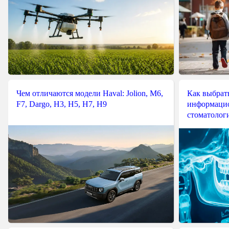
Чем отличаются модели Haval: Jolion, M6,
Как выбрат
F7, Dargo, H3, H5, H7, H9
информацио
стоматологи