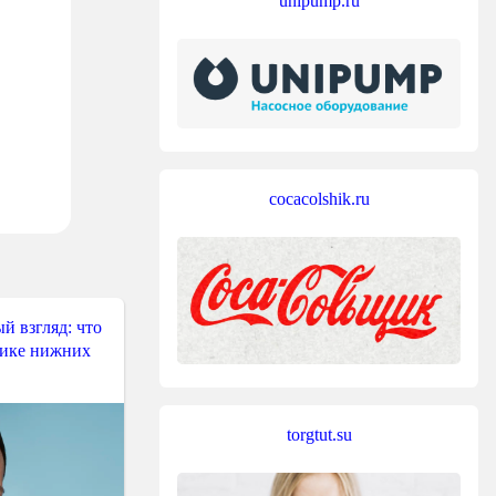
unipump.ru
cocacolshik.ru
й взгляд: что
тике нижних
torgtut.su