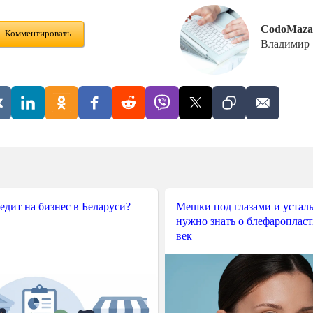
CodoMaza
Комментировать
Владимир
редит на бизнес в Беларуси?
Мешки под глазами и усталы
нужно знать о блефароплас
век