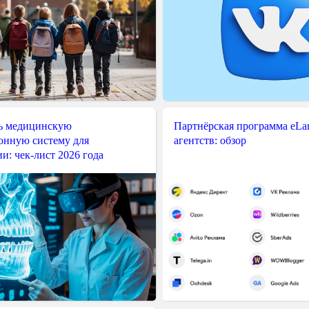
ь медицинскую
Партнёрская программа eLama
нную систему для
агентств: обзор
и: чек-лист 2026 года