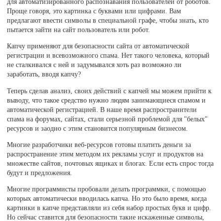
для автоматизированного распознавания пользователей от роботов.
Проще говоря, это картинка с буквами или цифрами. Вам
предлагают ввести символы в специальной графе, чтобы знать, кто
пытается зайти на сайт пользователь или робот.
Капчу применяют для безопасности сайта от автоматической
регистрации и всевозможного спама. Нет такого человека, который
не сталкивался с ней и задумывался хоть раз возможно ли
заработать, вводя капчу?
Теперь сделав анализ, своих действий с капчей мы можем прийти к
выводу, что такое средство нужно людям занимающиеся спамом и
автоматической регистрацией. В наше время распространители
спама на форумах, сайтах, стали серьезной проблемой для "белых"
ресурсов и заодно с этим становится популярным бизнесом.
Многие разработчики веб-ресурсов готовы платить деньги за
распространение этим методом их рекламы услуг и продуктов на
множестве сайтов, почтовых ящиках и блогах. Если есть спрос тогда
будут и предложения.
Многие программисты пробовали делать программки, с помощью
которых автоматически вводилась капча. Но это было время, когда
картинки в капче представляли из себя набор простых букв и цифр.
Но сейчас ставится для безопасности такие искаженные символы,