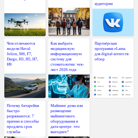
аудитории
Чем отличаются
Как выбрать
Партнёрская
модели Haval:
медицинскую
программа eLama
Jolion, M6, F7,
информационную
для digital-агентств:
Dargo, H3, H5, H7,
систему для
обзор
H9
стоматологии: чек-
лист 2026 года
Почему батарейки
Майнинг дома или
быстро
размещение
разряжаются: 7
майнингового
причин и способы
оборудования в
продлить срок
дата-центре: что
службы
выгоднее?