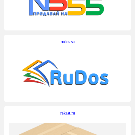
rudos.su
rekast.ru