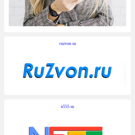
ruzvon.su
n555.su