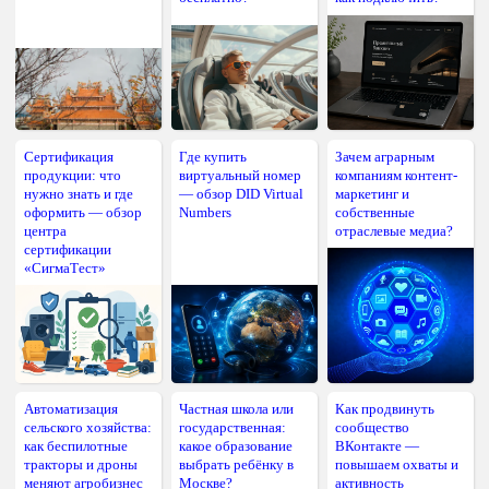
Сертификация
Где купить
Зачем аграрным
продукции: что
виртуальный номер
компаниям контент-
нужно знать и где
— обзор DID Virtual
маркетинг и
оформить — обзор
Numbers
собственные
центра
отраслевые медиа?
сертификации
«СигмаТест»
Автоматизация
Частная школа или
Как продвинуть
сельского хозяйства:
государственная:
сообщество
как беспилотные
какое образование
ВКонтакте —
тракторы и дроны
выбрать ребёнку в
повышаем охваты и
меняют агробизнес
Москве?
активность