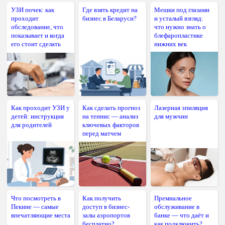
УЗИ почек: как
Где взять кредит на
Мешки под глазами
проходит
бизнес в Беларуси?
и усталый взгляд:
обследование, что
что нужно знать о
показывает и когда
блефаропластике
его стоит сделать
нижних век
Как проходит УЗИ у
Как сделать прогноз
Лазерная эпиляция
детей: инструкция
на теннис — анализ
для мужчин
для родителей
ключевых факторов
перед матчем
Что посмотреть в
Как получить
Премиальное
Пекине — самые
доступ в бизнес-
обслуживание в
впечатляющие места
залы аэропортов
банке — что даёт и
бесплатно?
как подключить?