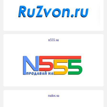
n555.su
rudos.su