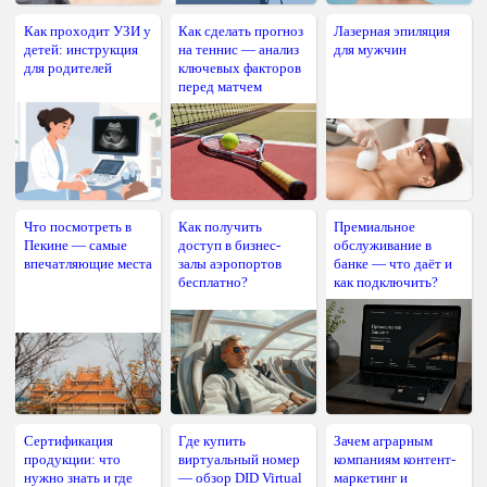
Как проходит УЗИ у
Как сделать прогноз
Лазерная эпиляция
детей: инструкция
на теннис — анализ
для мужчин
для родителей
ключевых факторов
перед матчем
Что посмотреть в
Как получить
Премиальное
Пекине — самые
доступ в бизнес-
обслуживание в
впечатляющие места
залы аэропортов
банке — что даёт и
бесплатно?
как подключить?
Сертификация
Где купить
Зачем аграрным
продукции: что
виртуальный номер
компаниям контент-
нужно знать и где
— обзор DID Virtual
маркетинг и