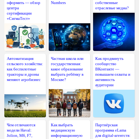
оформить — обзор
Numbers
собственные
центра
отраслевые медиа?
сертификации
«СигмаТест»
Автоматизация
Частная школа или
Как продвинуть
сельского хозяйства:
государственная:
сообщество
как беспилотные
какое образование
ВКонтакте —
тракторы и дроны
выбрать ребёнку в
повышаем охваты и
меняют агробизнес
Москве?
активность
аудитории
Чем отличаются
Как выбрать
Партнёрская
модели Haval:
медицинскую
программа eLama
Jolion, M6, F7,
информационную
для digital-агентств: