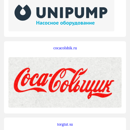
cocacolshik.ru
torgtut.su