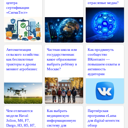
центра
отраслевые медиа?
сертификации
«СигмаТест»
Автоматизация
Частная школа или
Как продвинуть
сельского хозяйства:
государственная:
сообщество
как беспилотные
какое образование
ВКонтакте —
тракторы и дроны
выбрать ребёнку в
повышаем охваты и
меняют агробизнес
Москве?
активность
аудитории
Чем отличаются
Как выбрать
Партнёрская
модели Haval:
медицинскую
программа eLama
Jolion, M6, F7,
информационную
для digital-агентств:
Dargo, H3, H5, H7,
систему для
обзор