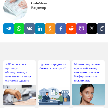
CodoMaza
Владимир
УЗИ почек: как
Где взять кредит на
Мешки под глазами
проходит
бизнес в Беларуси?
и усталый взгляд:
обследование, что
что нужно знать о
показывает и когда
блефаропластике
его стоит сделать
нижних век