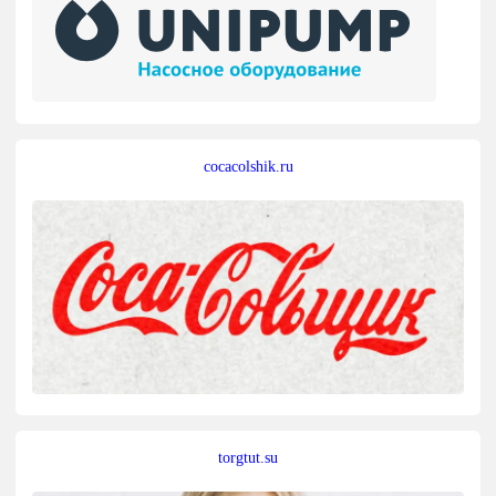
cocacolshik.ru
torgtut.su