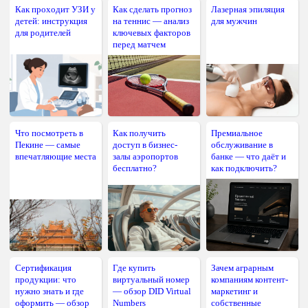
Как проходит УЗИ у
Как сделать прогноз
Лазерная эпиляция
детей: инструкция
на теннис — анализ
для мужчин
для родителей
ключевых факторов
перед матчем
Что посмотреть в
Как получить
Премиальное
Пекине — самые
доступ в бизнес-
обслуживание в
впечатляющие места
залы аэропортов
банке — что даёт и
бесплатно?
как подключить?
Сертификация
Где купить
Зачем аграрным
продукции: что
виртуальный номер
компаниям контент-
нужно знать и где
— обзор DID Virtual
маркетинг и
оформить — обзор
Numbers
собственные