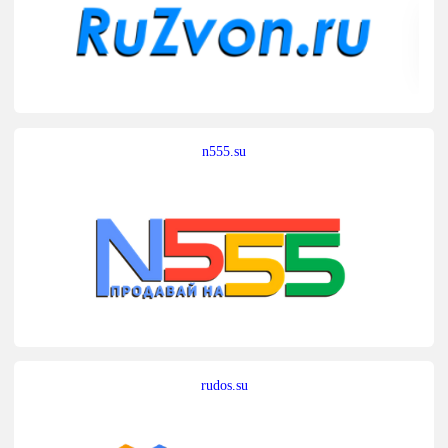
n555.su
rudos.su